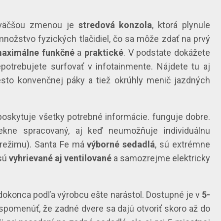
ajväčšou zmenou je
stredová konzola
, ktorá plynule
nožstvo fyzických tlačidiel, čo sa môže zdať na prvý
aximálne funkčné
a
praktické
. V podstate dokážete
potrebujete surfovať v infotainmente. Nájdete tu aj
esto konvenčnej páky a tiež okrúhly menič jazdných
poskytuje všetky potrebné informácie. funguje dobre.
ekne spracovaný, aj keď neumožňuje individuálnu
o režimu). Santa Fe má
výborné sedadlá
, sú extrémne
sú
vyhrievané aj ventilované
a samozrejme elektricky
a dokonca podľa výrobcu ešte narástol. Dostupné je v
5-
 spomenúť, že zadné dvere sa dajú otvoriť skoro až do