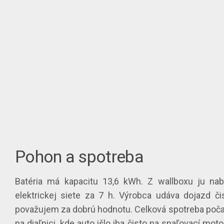
Pohon a spotreba
Batéria má kapacitu 13,6 kWh. Z wallboxu ju na
elektrickej siete za 7 h. Výrobca udáva dojazd či
považujem za dobrú hodnotu. Celková spotreba počas 
na diaľnici, kde auto išlo iba čisto na spaľovací mo