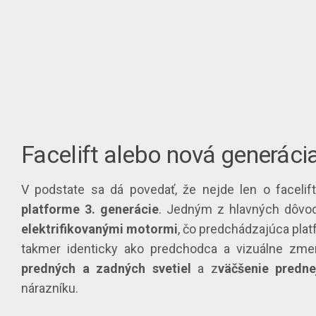
Facelift alebo nová generáci
V podstate sa dá povedať, že nejde len o facelif
platforme 3. generácie
. Jedným z hlavných dôvod
elektrifikovanými motormi
, čo predchádzajúca pla
takmer identicky ako predchodca a vizuálne zm
predných a zadných svetiel
a z
väčšenie predn
nárazníku.