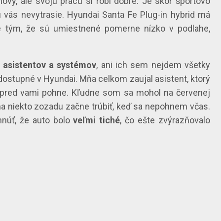
ový, ale svoju prácu si robí dobre. Je skôr športovo
 vás nevytrasie. Hyundai Santa Fe Plug-in hybrid má
le tým, že sú umiestnené pomerne nízko v podlahe,
 asistentov a systémov
, ani ich sem nejdem všetky
 dostupné v Hyundai. Mňa celkom zaujal asistent, ktorý
to pred vami pohne. Kľudne som sa mohol na červenej
ňa niekto zozadu začne trúbiť, keď sa nepohnem včas.
hnúť, že auto bolo
veľmi tiché
, čo ešte zvýrazňovalo