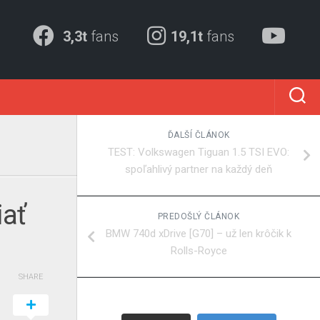
3,3t
fans
19,1t
fans
ĎALŠÍ ČLÁNOK
TEST: Volkswagen Tiguan 1.5 TSI EVO:
spoľahlivý partner na každý deň
iať
PREDOŠLÝ ČLÁNOK
BMW 740d xDrive [G70] – už len krôčik k
Rolls-Royce
SHARE