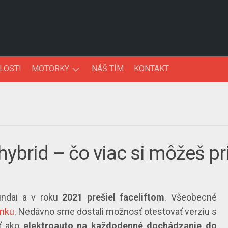
LOSTI
MOTORKY
NÁŠ TÍM
KONTAKT
NOVINKY
TESTY
hybrid – čo viac si môžeš pr
ndai a v roku
2021 prešiel faceliftom
. Všeobecné
ánku
. Nedávno sme dostali možnosť otestovať verziu s
ať ako
elektroauto na každodenné dochádzanie do