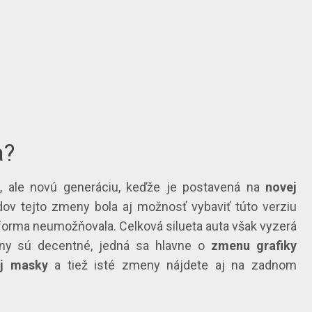
a?
t, ale novú generáciu, keďže je postavená na
novej
ov tejto zmeny bola aj možnosť vybaviť túto verziu
tforma neumožňovala. Celková silueta auta však vyzerá
eny sú decentné, jedná sa hlavne o
zmenu grafiky
ej masky
a tiež isté zmeny nájdete aj na zadnom