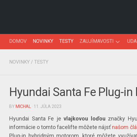
Skip
to
content
DOMOV
NOVINKY
TESTY
ZAUJÍMAVOSTI
UDA
AUTOFAKTY
NOVINKY
/
TESTY
AUTO90’KY
Hyundai Santa Fe Plug-in 
BY
MICHAL
· 11. JÚLA 2023
Hyundai Santa Fe je
vlajkovou loďou
značky Hyu
informácie o tomto facelifte môžete nájsť
našom čl
Plug-in hybridným motorom, ktoré môžete využív