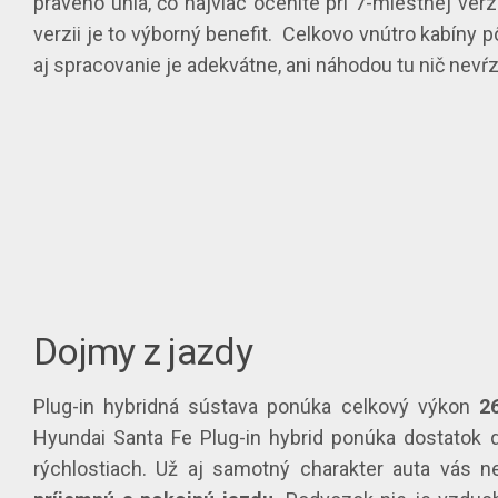
pravého uhla, čo najviac oceníte pri 7-miestnej verz
verzii je to výborný benefit. Celkovo vnútro kabíny 
aj spracovanie je adekvátne, ani náhodou tu nič nevŕz
Dojmy z jazdy
Plug-in hybridná sústava ponúka celkový výkon
2
Hyundai Santa Fe Plug-in hybrid ponúka dostatok 
rýchlostiach. Už aj samotný charakter auta vás nen