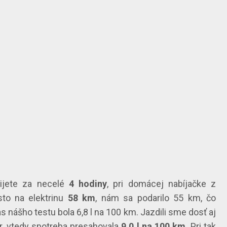
bijete za necelé
4 hodiny
, pri domácej nabíjačke z
sto na elektrinu
58 km
, nám sa podarilo 55 km, čo
nášho testu bola 6,8 l na 100 km. Jazdili sme dosť aj
tor, vtedy spotreba presahovala
9,0 l na 100 km
. Pri tak