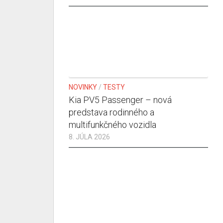
NOVINKY
/
TESTY
Kia PV5 Passenger – nová
predstava rodinného a
multifunkčného vozidla
8. JÚLA 2026