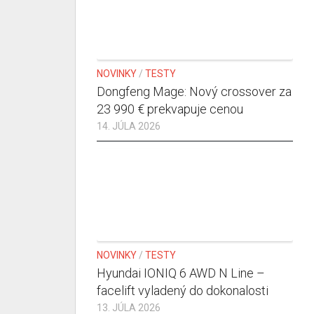
NOVINKY
/
TESTY
Dongfeng Mage: Nový crossover za
23 990 € prekvapuje cenou
14. JÚLA 2026
NOVINKY
/
TESTY
Hyundai IONIQ 6 AWD N Line –
facelift vyladený do dokonalosti
13. JÚLA 2026