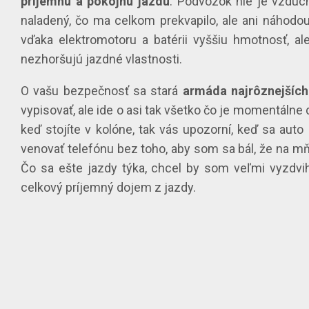
príjemnú a pokojnú jazdu
. Podvozok nie je vzduch
naladený, čo ma celkom prekvapilo, ale ani náhodou
vďaka elektromotoru a batérii vyššiu hmotnosť, a
nezhoršujú jazdné vlastnosti.
O vašu bezpečnosť sa stará
armáda najrôznejších
vypisovať, ale ide o asi tak všetko čo je momentálne
keď stojíte v kolóne, tak vás upozorní, keď sa au
venovať telefónu bez toho, aby som sa bál, že na m
Čo sa ešte jazdy týka, chcel by som veľmi vyzdvi
celkový príjemný dojem z jazdy.