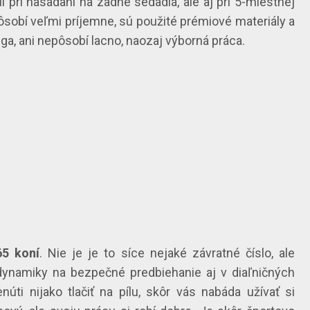
ii pri nasadaní na zadné sedadlá, ale aj pri 5-miestnej
pôsobí veľmi príjemne, sú použité prémiové materiály a
ga, ani nepôsobí lacno, naozaj výborná práca.
65 koní
. Nie je je to síce nejaké závratné číslo, ale
dynamiky na bezpečné predbiehanie aj v diaľničných
úti nijako tlačiť na pílu, skôr vás nabáda užívať si