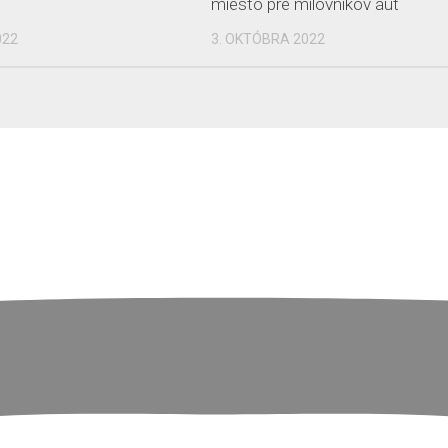
miesto pre milovníkov áut
022
3. OKTÓBRA 2022