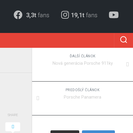
3,3t
fans
19,1t
fans
ĎALŠÍ ČLÁNOK
Nová generácia Porsche 911ky
PREDOŠLÝ ČLÁNOK
Porsche Panamera
SHARE