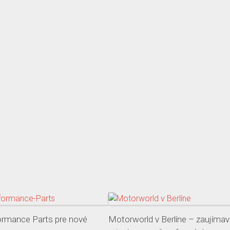
mance Parts pre nové
Motorworld v Berlíne – zaujíma