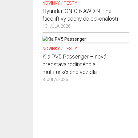
NOVINKY
/
TESTY
Hyundai IONIQ 6 AWD N Line –
facelift vyladený do dokonalosti
13. JÚLA 2026
NOVINKY
/
TESTY
Kia PV5 Passenger – nová
predstava rodinného a
multifunkčného vozidla
8. JÚLA 2026