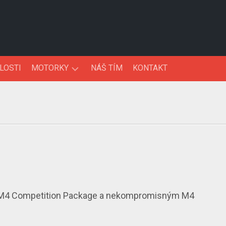
LOSTI
MOTORKY
NÁŠ TÍM
KONTAKT
NOVINKY
TESTY
i M4 Competition Package a nekompromisným M4