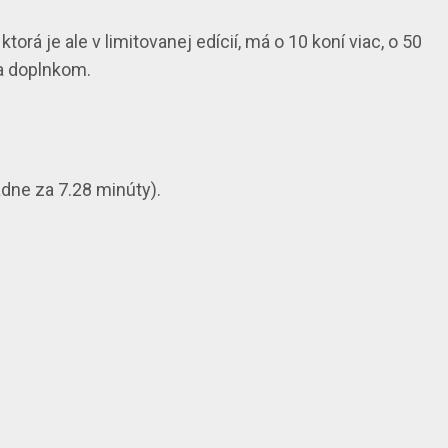
orá je ale v limitovanej edícií, má o 10 koní viac, o 50
 a doplnkom.
ádne za 7.28 minúty).