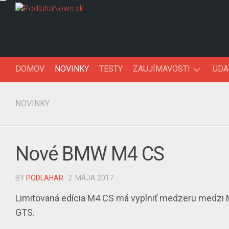
Skip
to
content
DOMOV
NOVINKY
TESTY
ZAUJÍMAVOSTI
UDA
AUTOFAKTY
NOVINKY
AUTO90’KY
Nové BMW M4 CS
BY
PODLAHAR
· 2. MÁJA 2017
Limitovaná edícia M4 CS má vyplniť medzeru medz
GTS.