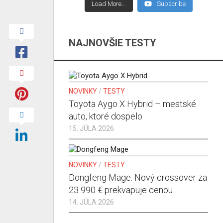
Load More...
Subscribe
NAJNOVŠIE TESTY
NOVINKY
/
TESTY
Toyota Aygo X Hybrid – mestské
auto, ktoré dospelo
15. JÚLA 2026
NOVINKY
/
TESTY
Dongfeng Mage: Nový crossover za
23 990 € prekvapuje cenou
14. JÚLA 2026