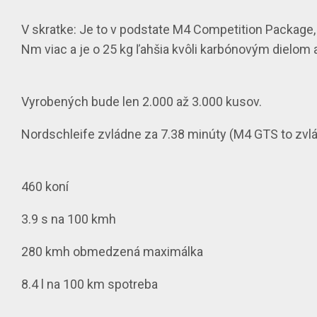
V skratke: Je to v podstate M4 Competition Package, kt
Nm viac a je o 25 kg ľahšia kvôli karbónovým dielom
Vyrobených bude len 2.000 až 3.000 kusov.
Nordschleife zvládne za 7.38 minúty (M4 GTS to zvl
460 koní
3.9 s na 100 kmh
280 kmh obmedzená maximálka
8.4 l na 100 km spotreba