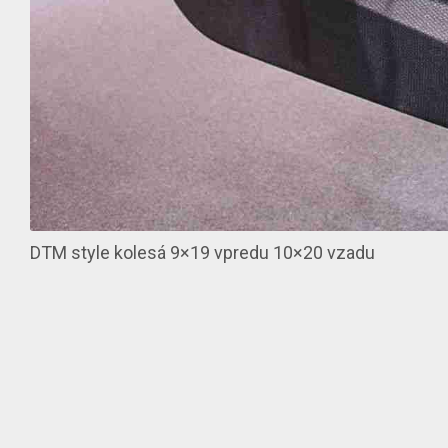
DTM style kolesá 9×19 vpredu 10×20 vzadu