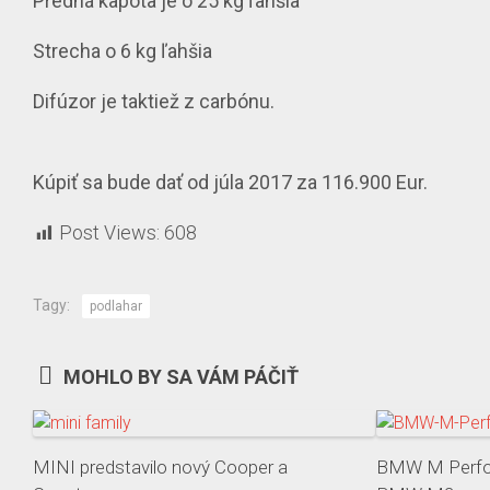
Predná kapota je o 25 kg ľahšia
Strecha o 6 kg ľahšia
Difúzor je taktiež z carbónu.
Kúpiť sa bude dať od júla 2017 za 116.900 Eur.
Post Views:
608
Tagy:
podlahar
MOHLO BY SA VÁM PÁČIŤ
MINI predstavilo nový Cooper a
BMW M Perfor