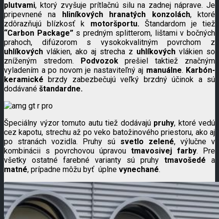
plutvami
, ktorý zvyšuje prítlačnú silu na zadnej náprave. Je
pripevnené na
hliníkových hranatých konzolách
, ktoré
zdôrazňujú blízkosť k
motoršportu.
Štandardom je tiež
“Carbon Package”
s predným splitterom, lištami v bočných
prahoch, difúzorom s vysokokvalitným povrchom z
uhlíkových
vlákien, ako aj strecha z
uhlíkových
vlákien so
zníženým stredom.
Podvozok
prešiel taktiež značným
vyladením a po novom je nastaviteľný aj
manuálne
.
Karbón-
keramické
brzdy zabezbečujú veľký brzdný účinok a sú
dodávané
štandardne.
Špeciálny výzor tomuto autu tiež dodávajú
pruhy
, ktoré vedú
cez kapotu, strechu až po veko batožinového priestoru, ako aj
po stranách vozidla. Pruhy sú
svetlo zelené
, výlučne v
kombinácii s povrchovou úpravou
tmavosivej farby
. Pre
všetky ostatné farebné varianty sú pruhy
tmavošedé
a
matné
, prípadne môžu byť
úplne
vynechané
.