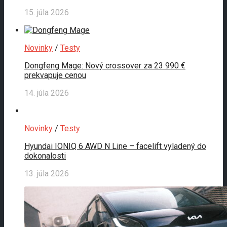
15. júla 2026
Novinky
/
Testy
Dongfeng Mage: Nový crossover za 23 990 €
prekvapuje cenou
14. júla 2026
Novinky
/
Testy
Hyundai IONIQ 6 AWD N Line – facelift vyladený do
dokonalosti
13. júla 2026