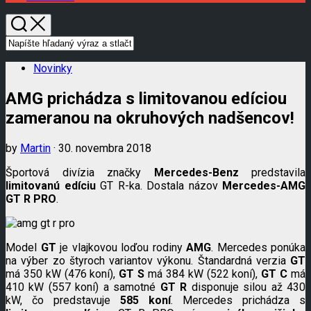
Novinky
AMG prichádza s limitovanou edíciou
zameranou na okruhových nadšencov!
by
Martin
· 30. novembra 2018
Športová divízia značky
Mercedes-Benz
predstavila
limitovanú edíciu
GT R-ka. Dostala názov
Mercedes-AMG
GT R PRO
.
Model
GT
je vlajkovou loďou rodiny
AMG
. Mercedes ponúka
na výber zo štyroch variantov výkonu. Štandardná verzia
GT
má 350 kW (476 koní),
GT S
má 384 kW (522 koní),
GT C
má
410 kW (557 koní) a samotné
GT R
disponuje silou až 430
kW, čo predstavuje
585 koní
. Mercedes prichádza s