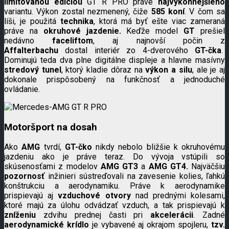
limitovanou edíciou
GT R PRO práve
najvýkonnejšieho
variantu. Výkon zostal nezmenený, čiže
585 koní
. V čom sa
líši, je použitá
technika
, ktorá má byť ešte viac zameraná
práve na
okruhové jazdenie.
Keďže model
GT
prešiel
nedávno
faceliftom
, aj najnovší počin z
Affalterbachu
dostal interiér zo 4-dverového
GT-čka
.
Dominujú teda dva plne digitálne displeje a hlavne masívny
stredový tunel
, ktorý kladie dôraz na
výkon a silu
, ale je aj
dokonale prispôsobený na funkčnosť a jednoduché
ovládanie.
Motoršport na dosah
Ako
AMG
tvrdí,
GT-čko
nikdy nebolo bližšie k okruhovému
jazdeniu ako je práve teraz. Do vývoja vstúpili so
skúsenosťami z modelov
AMG GT3
a
AMG GT4.
Najväčšiu
pozornosť
inžinieri sústreďovali na zavesenie kolies, ľahkú
konštrukciu a aerodynamiku. Práve k aerodynamike
prispievajú aj
vzduchové otvory
nad prednými kolesami,
ktoré majú za úlohu odvádzať vzduch, a tak prispievajú k
zníženiu
zdvihu prednej časti pri
akcelerácii
. Zadné
aerodynamické krídlo
je vybavené aj okrajom spojleru,
tzv.