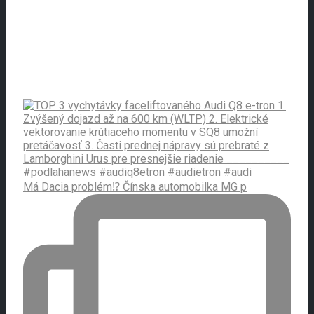
Má Dacia problém⁉️ Čínska automobilka MG p