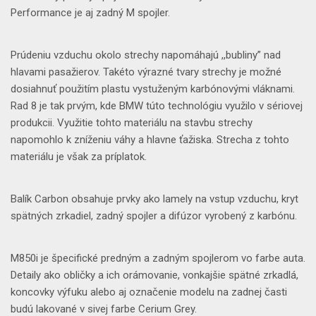
Performance je aj zadný M spojler.
Prúdeniu vzduchu okolo strechy napomáhajú ,,bubliny” nad
hlavami pasažierov. Takéto výrazné tvary strechy je možné
dosiahnuť použitím plastu vystuženým karbónovými vláknami.
Rad 8 je tak prvým, kde BMW túto technológiu využilo v sériovej
produkcii. Využitie tohto materiálu na stavbu strechy
napomohlo k zníženiu váhy a hlavne ťažiska. Strecha z tohto
materiálu je však za príplatok.
Balík Carbon obsahuje prvky ako lamely na vstup vzduchu, kryt
spätných zrkadiel, zadný spojler a difúzor vyrobený z karbónu.
M850i je špecifické predným a zadným spojlerom vo farbe auta.
Detaily ako obličky a ich orámovanie, vonkajšie spätné zrkadlá,
koncovky výfuku alebo aj označenie modelu na zadnej časti
budú lakované v sivej farbe Cerium Grey.