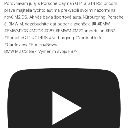
BMW M2 CS G87: Vymením svoju F87?