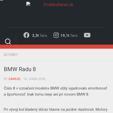
Skip
to
content
3,3t
fans
19,1t
fans
NOVINKY
BMW Radu 8
BY
SAMUEL
· 16. JÚNA 2018
Číslo 8 v označení modelov BMW vždy vyjadrovalo emotívnosť
a športovosť. Inak tomu nieje ani pri novom BMW 8.
Pri vývoji bol kladený dôraz hlavne na jazdné vlastnosti. Motory