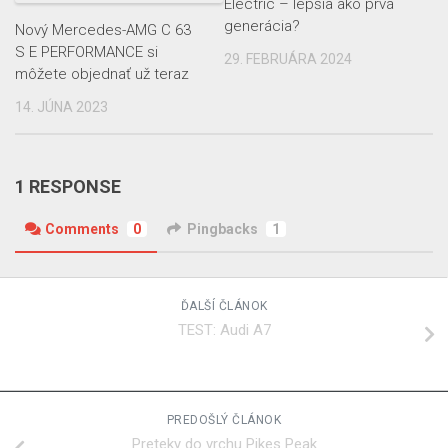
Electric – lepšia ako prvá
generácia?
Nový Mercedes-AMG C 63
S E PERFORMANCE si
29. FEBRUÁRA 2024
môžete objednať už teraz
14. JÚNA 2023
1 RESPONSE
Comments
0
Pingbacks
1
ĎALŠÍ ČLÁNOK
TEST: Audi A7
PREDOŠLÝ ČLÁNOK
Preteky do vrchu Pikes Peak