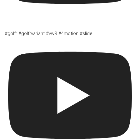
#golfr #golfrvariant #vwR #4motion #slide