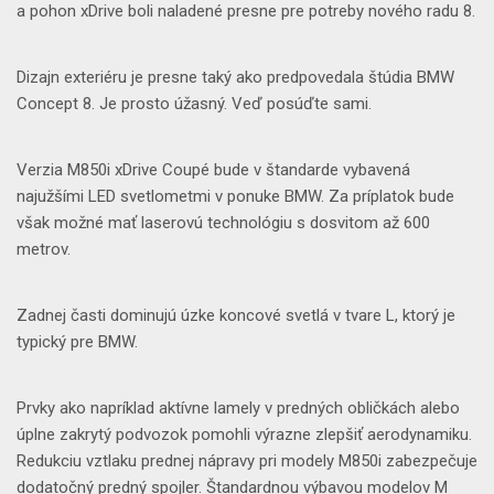
a pohon xDrive boli naladené presne pre potreby nového radu 8.
Dizajn exteriéru je presne taký ako predpovedala štúdia BMW
Concept 8. Je prosto úžasný. Veď posúďte sami.
Verzia M850i xDrive Coupé bude v štandarde vybavená
najužšími LED svetlometmi v ponuke BMW. Za príplatok bude
však možné mať laserovú technológiu s dosvitom až 600
metrov.
Zadnej časti dominujú úzke koncové svetlá v tvare L, ktorý je
typický pre BMW.
Prvky ako napríklad aktívne lamely v predných obličkách alebo
úplne zakrytý podvozok pomohli výrazne zlepšiť aerodynamiku.
Redukciu vztlaku prednej nápravy pri modely M850i zabezpečuje
dodatočný predný spojler. Štandardnou výbavou modelov M