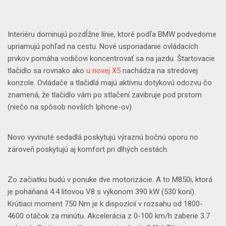
Interiéru dominujú pozdĺžne línie, ktoré podľa BMW podvedome
upriamujú pohľad na cestu. Nové usporiadanie ovládacích
prvkov pomáha vodičovi koncentrovať sa na jazdu. Štartovacie
tlačidlo sa rovnako ako
u novej X5
nachádza na stredovej
konzole. Ovládače a tlačidlá majú aktívnu dotykovú odozvu čo
znamená, že tlačidlo vám po stlačení zavibruje pod prstom
(niečo na spôsob novších Iphone-ov).
Novo vyvinuté sedadlá poskytujú výraznú bočnú oporu no
zároveň poskytujú aj komfort pri dlhých cestách.
Zo začiatku budú v ponuke dve motorizácie. A to M850i, ktorá
je poháňaná 4.4 litovou V8 s výkonom 390 kW (530 koní).
Krútiaci moment 750 Nm je k dispozícií v rozsahu od 1800-
4600 otáčok za minútu. Akcelerácia z 0-100 km/h zaberie 3.7