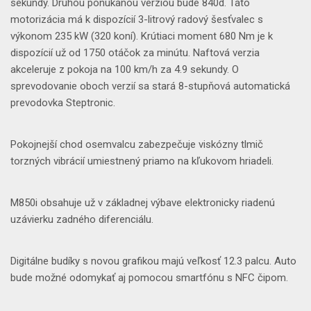
sekundy. Druhou ponúkanou verziou bude 840d. Táto
motorizácia má k dispozícií 3-litrový radový šesťvalec s
výkonom 235 kW (320 koní). Krútiaci moment 680 Nm je k
dispozícií už od 1750 otáčok za minútu. Naftová verzia
akceleruje z pokoja na 100 km/h za 4.9 sekundy. O
sprevodovanie oboch verzií sa stará 8-stupňová automatická
prevodovka Steptronic.
Pokojnejší chod osemvalcu zabezpečuje viskózny tlmič
torzných vibrácií umiestnený priamo na kľukovom hriadeli.
M850i obsahuje už v základnej výbave elektronicky riadenú
uzávierku zadného diferenciálu.
Digitálne budíky s novou grafikou majú veľkosť 12.3 palcu. Auto
bude možné odomykať aj pomocou smartfónu s NFC čipom.