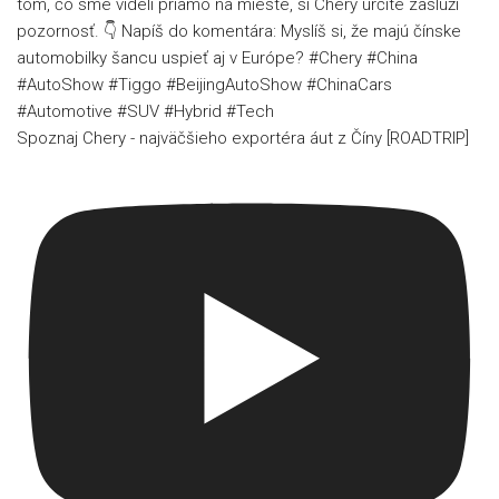
Spoznaj Chery - najväčšieho exportéra áut z Číny [ROADTRIP]