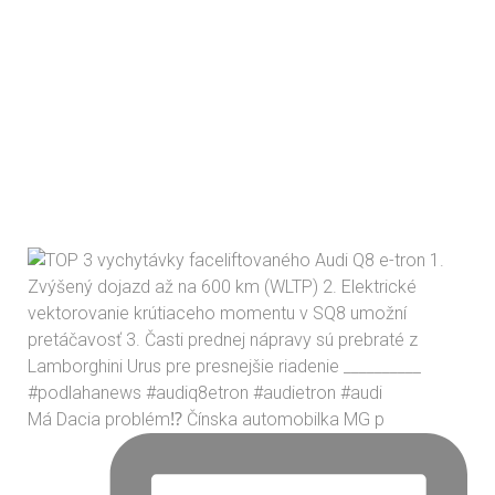
Má Dacia problém⁉️ Čínska automobilka MG p