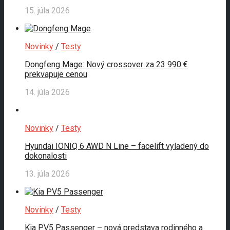
15. júla 2026
Novinky
/
Testy
Dongfeng Mage: Nový crossover za 23 990 €
prekvapuje cenou
14. júla 2026
Novinky
/
Testy
Hyundai IONIQ 6 AWD N Line – facelift vyladený do
dokonalosti
13. júla 2026
Novinky
/
Testy
Kia PV5 Passenger – nová predstava rodinného a