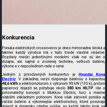
Konkurencia
Ponuka elektrických crossoverov je dnes mimoriadne široká a
takmer každý výrobca má v tejto triede vlastné riešenie.
Rozdiely medzi jednotlivými modelmi však nie sú len o
dizajne, ale najmä o zvolenej technike, veľkosti batérie,
výkone a v neposlednom rade o cene.
Jedným z prirodzených konkurentov je
Hyundai Kona
Electric
. V základnej verzii disponuje batériou s kapacitou
48,6 kWh
a elektromotorom s výkonom 99 kW (135 k), pričom
papierový dojazd sa pohybuje okolo
380 km WLTP
. Ide o
porovnateľný koncept s Mokkou Electric, hoci s mierne
slabším základným pohonom. Kona však zároveň ponúka aj
väčšie batérie a výkonnejšie elektromotory, ktoré posúvajú
dojazd aj dynamiku citeľne vyššie, no každý takýto krok sa