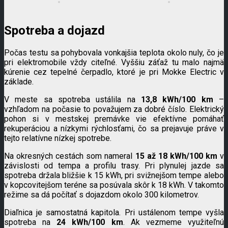
Spotreba a dojazd
Počas testu sa pohybovala vonkajšia teplota okolo nuly, čo je
pri elektromobile vždy citeľné. Vyššiu záťaž tu malo najmä
kúrenie cez tepelné čerpadlo, ktoré je pri Mokke Electric v
základe.
V meste sa spotreba ustálila na
13,8 kWh/100 km
–
vzhľadom na počasie to považujem za dobré číslo. Elektrický
pohon si v mestskej premávke vie efektívne pomáhať
rekuperáciou a nízkymi rýchlosťami, čo sa prejavuje práve v
tejto relatívne nízkej spotrebe.
Na okresných cestách som nameral
15 až 18 kWh/100 km
v
závislosti od tempa a profilu trasy. Pri plynulej jazde sa
spotreba držala bližšie k 15 kWh, pri svižnejšom tempe alebo
v kopcovitejšom teréne sa posúvala skôr k 18 kWh. V takomto
režime sa dá počítať s dojazdom okolo 300 kilometrov.
Diaľnica je samostatná kapitola. Pri ustálenom tempe vyšla
spotreba na
24 kWh/100 km
. Ak vezmeme využiteľnú