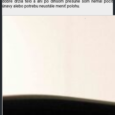
dobre držia telo a ani po dlhšom presune som nemal pocit
únavy alebo potrebu neustále meniť polohu.