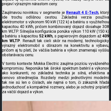
prejaví výrazným nárastom ceny.
Zaujímavou novinkou v segmente je
Renault 4 E-Tech
, ktorý
ide trochu odlišnou cestou. Základná verzia používa
elektromotor s výkonom 90 kW (122 k) a batériu s využiteľnou
kapacitou 40 kWh, pričom kombinovaný dojazd dosahuje 308
km WLTP. Silnejšia konfigurácia ponúka výkon 110 kW (150 k)
a batériu s kapacitou
52 kWh
, s papierovým dojazdom až
409
km WLTP
. Renault tak cieli skôr na moderný, technologicky
výrazný elektromobil s dôrazom na konektivitu a výbavu,
pričom aj tu platí, že väčšia batéria a výkon znamenajú vyššiu
obstarávaciu cenu.
V tomto kontexte Mokka Electric zaujíma pozíciu vyváženého
kompromisu. Neponúka tak široké spektrum batérií a výkonov
ako konkurenti, no základná technika je silná, efektívna a
cenovo striedmejšia. Rozdiely medzi jednotlivými modelmi
tak nie sú len o číslach, ale najmä o tom, či zákazník hľadá
jednoduchosť a kompaktné rozmery, alebo je ochotný priplatiť
za väčší dojazd a výkon.