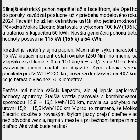
Silnejší elektrický pohon neprišiel až s faceliftom, ale Opel ho
do ponuky zavádzal postupne už v priebehu modelového roku
2024. Facelift ho už len definitívne ustálil ako jedinú možnosť.
Pôvodná Mokka Electric štartovala s výkonom 100 kW (136 k)
a batériou s kapacitou 50 kWh. Novšia generácia pohonu tieto
hodnoty posúva na
115 kW (156 k) a 54 kWh
.
Rozdiel je viditeľný aj na papieri. Maximálny výkon narástol o
15 kW, krútiaci moment ostal rovnaký (260 Nm), no mierne sa
zlepšilo zrýchlenie z 0 na 100 km/h – z 9,2 s na 9,0 s. Ešte
výraznejší posun nastal pri dojazde. Kým staršia verzia
ponúkala podľa WLTP 335 km, nová sa dostáva až na
407 km
,
čo je nárast o viac než 70 kilometrov.
Batéria má nielen väčšiu kapacitu, ale aj lepšie papierové
hodnoty spotreby. Staršia verzia pracovala s kombinovanou
spotrebou 15,8 – 16,2 kWh/100 km, novšia sa pohybuje na
úrovni 15,2 – 15,5 kWh/100 km. V praxi to znamená, že Mokka
Electric dokáže s rovnakým štýlom jazdy prejsť citeľne viac
než pôvodná verzia, najmä v meste a pri bežnom tempe mimo
diaľnic. Aká však bude realita?