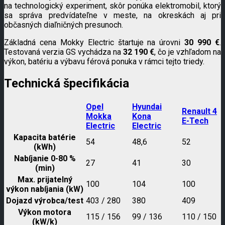
na technologický experiment, skôr ponúka elektromobil, ktorý
sa správa predvídateľne v meste, na okreskách aj pri
občasných diaľničných presunoch.
Základná cena Mokky Electric štartuje na úrovni
30 990 €
.
Testovaná verzia GS vychádza na
32 190 €
, čo je vzhľadom na
výkon, batériu a výbavu férová ponuka v rámci tejto triedy.
Technická špecifikácia
Opel
Hyundai
Renault 4
Mokka
Kona
E-Tech
Electric
Electric
Kapacita batérie
54
48,6
52
(kWh)
Nabíjanie 0-80 %
27
41
30
(min)
Max. prijatelný
100
104
100
výkon nabíjania (kW)
Dojazd výrobca/test
403 / 280
380
409
Výkon motora
115 / 156
99 / 136
110 / 150
(kW/k)