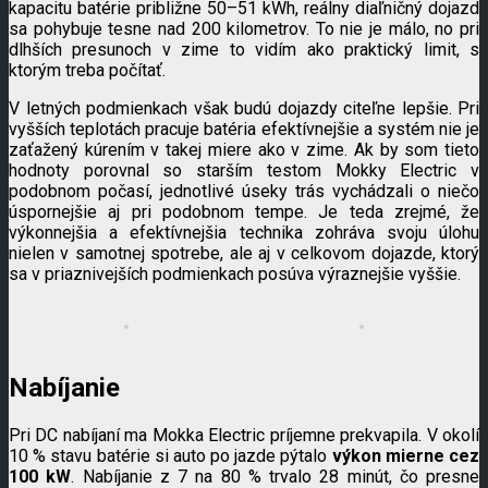
kapacitu batérie približne 50–51 kWh, reálny diaľničný dojazd
sa pohybuje tesne nad 200 kilometrov. To nie je málo, no pri
dlhších presunoch v zime to vidím ako praktický limit, s
ktorým treba počítať.
V letných podmienkach však budú dojazdy citeľne lepšie. Pri
vyšších teplotách pracuje batéria efektívnejšie a systém nie je
zaťažený kúrením v takej miere ako v zime. Ak by som tieto
hodnoty porovnal so starším testom Mokky Electric v
podobnom počasí, jednotlivé úseky trás vychádzali o niečo
úspornejšie aj pri podobnom tempe. Je teda zrejmé, že
výkonnejšia a efektívnejšia technika zohráva svoju úlohu
nielen v samotnej spotrebe, ale aj v celkovom dojazde, ktorý
sa v priaznivejších podmienkach posúva výraznejšie vyššie.
Nabíjanie
Pri DC nabíjaní ma Mokka Electric príjemne prekvapila. V okolí
10 % stavu batérie si auto po jazde pýtalo
výkon mierne cez
100 kW
. Nabíjanie z 7 na 80 % trvalo 28 minút, čo presne