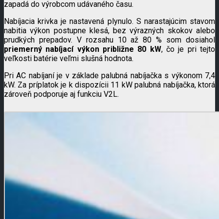
zapadá do výrobcom udávaného času.
Nabíjacia krivka je nastavená plynulo. S narastajúcim stavom
nabitia výkon postupne klesá, bez výrazných skokov alebo
prudkých prepadov. V rozsahu 10 až 80 % som dosiahol
priemerný nabíjací výkon približne 80 kW
, čo je pri tejto
veľkosti batérie veľmi slušná hodnota.
Pri AC nabíjaní je v základe palubná nabíjačka s výkonom 7,4
kW. Za príplatok je k dispozícii 11 kW palubná nabíjačka, ktorá
zároveň podporuje aj funkciu V2L.