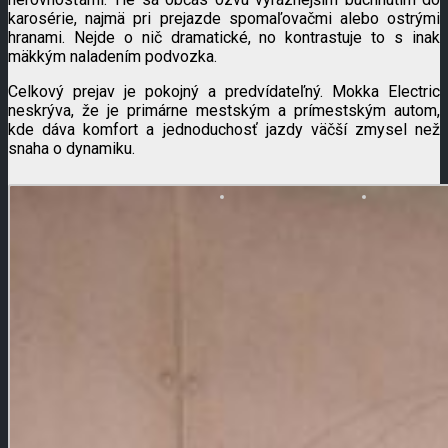
karosérie, najmä pri prejazde spomaľovačmi alebo ostrými
hranami. Nejde o nič dramatické, no kontrastuje to s inak
mäkkým naladením podvozka.
Celkový prejav je pokojný a predvídateľný. Mokka Electric
neskrýva, že je primárne mestským a prímestským autom,
kde dáva komfort a jednoduchosť jazdy väčší zmysel než
snaha o dynamiku.