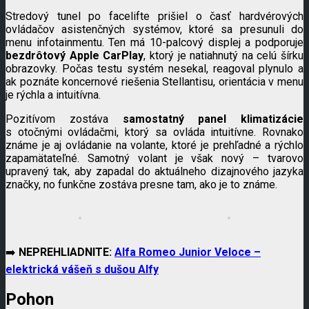
Stredový tunel po facelifte prišiel o časť hardvérových
ovládačov asistenčných systémov, ktoré sa presunuli do
menu infotainmentu. Ten má 10-palcový displej a podporuje
bezdrôtový Apple CarPlay
, ktorý je natiahnutý na celú šírku
obrazovky. Počas testu systém nesekal, reagoval plynulo a
ak poznáte koncernové riešenia Stellantisu, orientácia v menu
je rýchla a intuitívna.
Pozitívom zostáva
samostatný panel klimatizácie
s otočnými ovládačmi, ktorý sa ovláda intuitívne. Rovnako
známe je aj ovládanie na volante, ktoré je prehľadné a rýchlo
zapamätateľné. Samotný volant je však nový – tvarovo
upravený tak, aby zapadal do aktuálneho dizajnového jazyka
značky, no funkčne zostáva presne tam, ako je to známe.
➡️
NEPREHLIADNITE:
Alfa Romeo Junior Veloce –
elektrická vášeň s dušou Alfy
Pohon