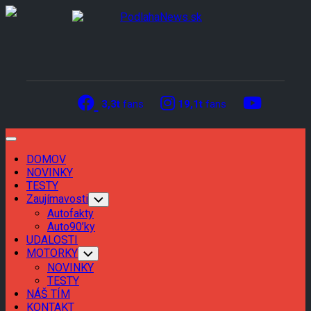
Skip
to
content
3,3t
fans
19,1t
fans
Expand
Menu
DOMOV
Current
NOVINKY
Page
Current
TESTY
Parent
Page
Zaujímavosti
Toggle
Child
Parent
Autofakty
Menu
Auto90’ky
UDALOSTI
MOTORKY
Toggle
Child
NOVINKY
Menu
TESTY
NÁŠ TÍM
KONTAKT