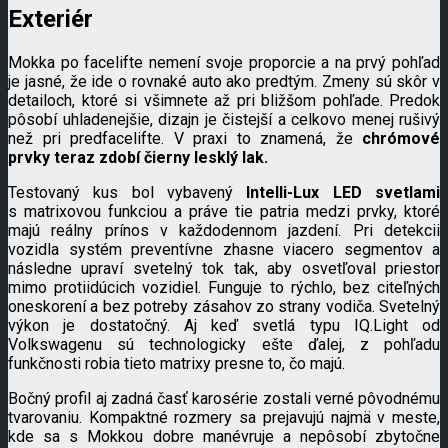
Exteriér
Mokka po facelifte nemení svoje proporcie a na prvý pohľad
je jasné, že ide o rovnaké auto ako predtým. Zmeny sú skôr v
detailoch, ktoré si všimnete až pri bližšom pohľade. Predok
pôsobí uhladenejšie, dizajn je čistejší a celkovo menej rušivý
než pri predfacelifte. V praxi to znamená, že
chrómové
prvky teraz zdobí čierny lesklý lak.
Testovaný kus bol vybavený
Intelli-Lux LED svetlami
s matrixovou funkciou a práve tie patria medzi prvky, ktoré
majú reálny prínos v každodennom jazdení. Pri detekcii
vozidla systém preventívne zhasne viacero segmentov a
následne upraví svetelný tok tak, aby osvetľoval priestor
mimo protiidúcich vozidiel. Funguje to rýchlo, bez citeľných
oneskorení a bez potreby zásahov zo strany vodiča. Svetelný
výkon je dostatočný. Aj keď svetlá typu IQ.Light od
Volkswagenu sú technologicky ešte ďalej, z pohľadu
funkčnosti robia tieto matrixy presne to, čo majú.
Bočný profil aj zadná časť karosérie zostali verné pôvodnému
tvarovaniu. Kompaktné rozmery sa prejavujú najmä v meste,
kde sa s Mokkou dobre manévruje a nepôsobí zbytočne