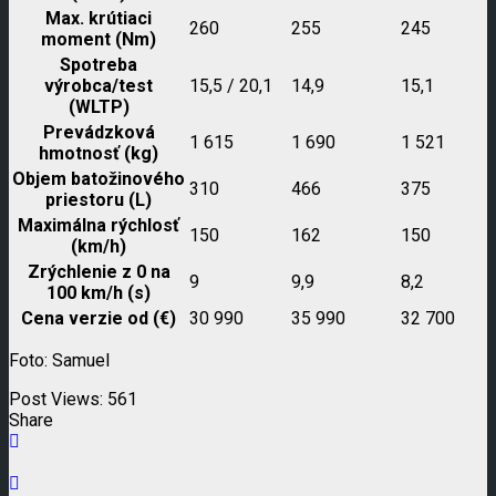
Max. krútiaci
260
255
245
moment (Nm)
Spotreba
výrobca/test
15,5 / 20,1
14,9
15,1
(WLTP)
Prevádzková
1 615
1 690
1 521
hmotnosť (kg)
Objem batožinového
310
466
375
priestoru (L)
Maximálna rýchlosť
150
162
150
(km/h)
Zrýchlenie z 0 na
9
9,9
8,2
100 km/h (s)
Cena verzie od (€)
30 990
35 990
32 700
Foto: Samuel
Post Views:
561
Share