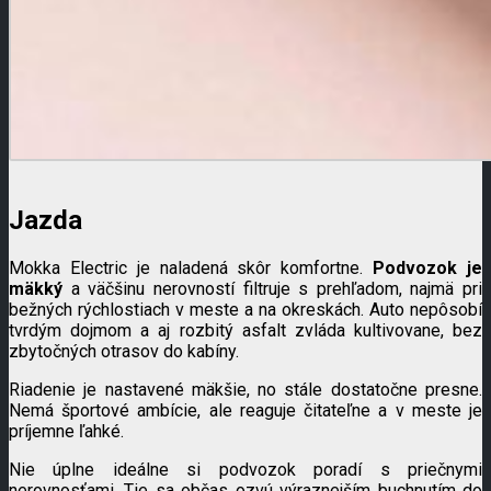
Jazda
Mokka Electric je naladená skôr komfortne.
Podvozok je
mäkký
a väčšinu nerovností filtruje s prehľadom, najmä pri
bežných rýchlostiach v meste a na okreskách. Auto nepôsobí
tvrdým dojmom a aj rozbitý asfalt zvláda kultivovane, bez
zbytočných otrasov do kabíny.
Riadenie je nastavené mäkšie, no stále dostatočne presne.
Nemá športové ambície, ale reaguje čitateľne a v meste je
príjemne ľahké.
Nie úplne ideálne si podvozok poradí s priečnymi
nerovnosťami. Tie sa občas ozvú výraznejším buchnutím do