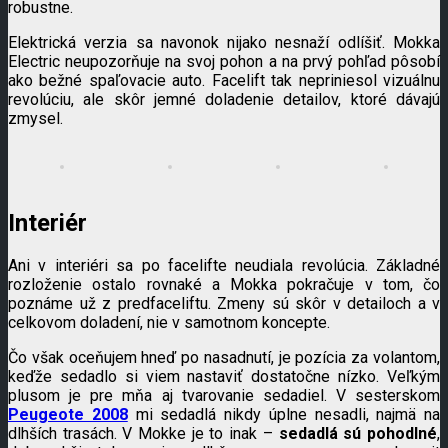
robustne.
Elektrická verzia sa navonok nijako nesnaží odlíšiť. Mokka
Electric neupozorňuje na svoj pohon a na prvý pohľad pôsobí
ako bežné spaľovacie auto. Facelift tak nepriniesol vizuálnu
revolúciu, ale skôr jemné doladenie detailov, ktoré dávajú
zmysel.
Interiér
Ani v interiéri sa po facelifte neudiala revolúcia. Základné
rozloženie ostalo rovnaké a Mokka pokračuje v tom, čo
poznáme už z predfaceliftu. Zmeny sú skôr v detailoch a v
celkovom doladení, nie v samotnom koncepte.
Čo však oceňujem hneď po nasadnutí, je pozícia za volantom,
keďže sedadlo si viem nastaviť dostatočne nízko. Veľkým
plusom je pre mňa aj tvarovanie sedadiel. V sesterskom
Peugeote 2008
mi sedadlá nikdy úplne nesadli, najmä na
dlhších trasách. V Mokke je to inak –
sedadlá sú pohodlné
,