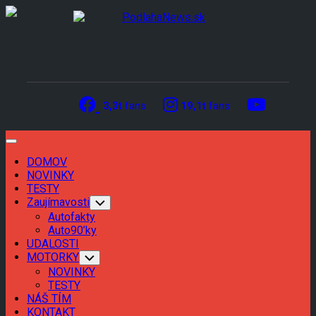
Skip
to
content
3,3t
fans
19,1t
fans
Expand
Menu
DOMOV
NOVINKY
TESTY
Zaujímavosti
Toggle
Child
Autofakty
Menu
Auto90’ky
UDALOSTI
MOTORKY
Toggle
Child
NOVINKY
Menu
TESTY
NÁŠ TÍM
KONTAKT