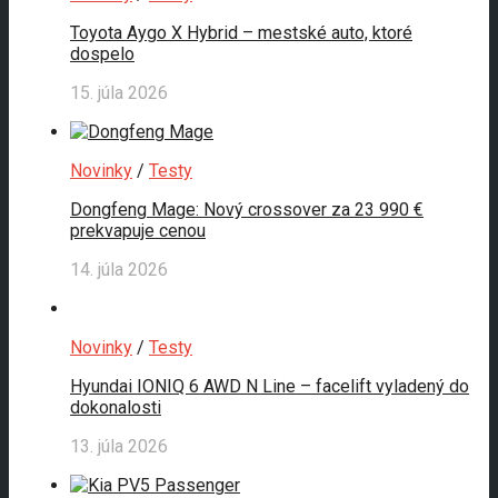
Toyota Aygo X Hybrid – mestské auto, ktoré
dospelo
15. júla 2026
Novinky
/
Testy
Dongfeng Mage: Nový crossover za 23 990 €
prekvapuje cenou
14. júla 2026
Novinky
/
Testy
Hyundai IONIQ 6 AWD N Line – facelift vyladený do
dokonalosti
13. júla 2026