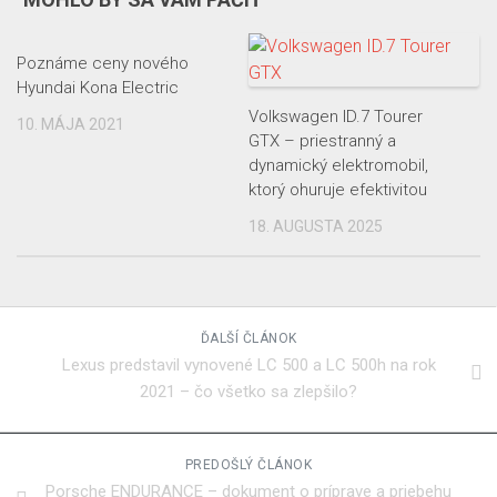
Poznáme ceny nového
Hyundai Kona Electric
Volkswagen ID.7 Tourer
10. MÁJA 2021
GTX – priestranný a
dynamický elektromobil,
ktorý ohuruje efektivitou
18. AUGUSTA 2025
ĎALŠÍ ČLÁNOK
Lexus predstavil vynovené LC 500 a LC 500h na rok
2021 – čo všetko sa zlepšilo?
PREDOŠLÝ ČLÁNOK
Porsche ENDURANCE – dokument o príprave a priebehu