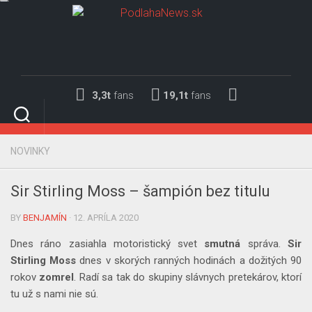
Skip
to
content
3,3t
fans
19,1t
fans
NOVINKY
Sir Stirling Moss – šampión bez titulu
BY
BENJAMÍN
· 12. APRÍLA 2020
Dnes ráno zasiahla motoristický svet
smutná
správa.
Sir
Stirling Moss
dnes v skorých ranných hodinách a dožitých 90
rokov
zomrel
. Radí sa tak do skupiny slávnych pretekárov, ktorí
tu už s nami nie sú.