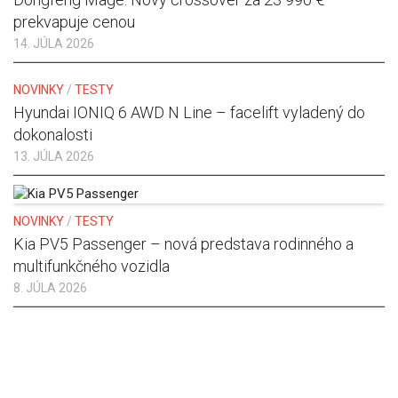
prekvapuje cenou
14. JÚLA 2026
NOVINKY
/
TESTY
Hyundai IONIQ 6 AWD N Line – facelift vyladený do
dokonalosti
13. JÚLA 2026
NOVINKY
/
TESTY
Kia PV5 Passenger – nová predstava rodinného a
multifunkčného vozidla
8. JÚLA 2026