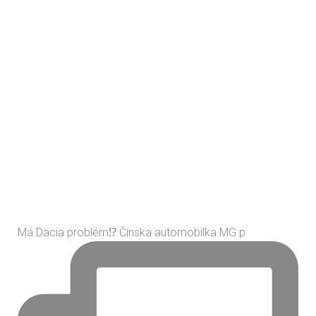
Má Dacia problém⁉️ Čínska automobilka MG p