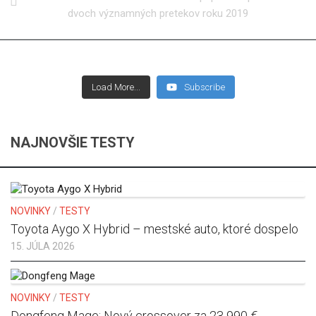
dvoch významných pretekov roku 2019
Load More...
Subscribe
NAJNOVŠIE TESTY
NOVINKY
/
TESTY
Toyota Aygo X Hybrid – mestské auto, ktoré dospelo
15. JÚLA 2026
NOVINKY
/
TESTY
Dongfeng Mage: Nový crossover za 23 990 €