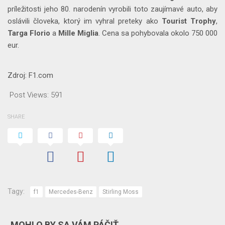
príležitosti jeho 80. narodenín vyrobili toto zaujímavé auto, aby
oslávili človeka, ktorý im vyhral preteky ako
Tourist Trophy
,
Targa Florio
a
Mille Miglia
. Cena sa pohybovala okolo 750 000
eur.
Zdroj: F1.com
Post Views:
591
SHARE
Tagy:
f1
Mercedes-Benz
Stirling Moss
MOHLO BY SA VÁM PÁČIŤ