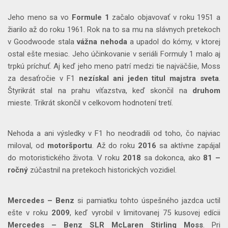
Jeho meno sa vo
Formule 1
začalo objavovať v roku 1951 a
žiarilo až do roku 1961. Rok na to sa mu na slávnych pretekoch
v Goodwoode stala
vážna nehoda
a upadol do kómy, v ktorej
ostal ešte mesiac. Jeho účinkovanie v seriáli Formuly 1 malo aj
trpkú príchuť. Aj keď jeho meno patrí medzi tie najväčšie, Moss
za desaťročie v F1
nezískal ani jeden titul majstra sveta
.
Štyrikrát stal na prahu víťazstva, keď skončil na
druhom
mieste. Trikrát skončil v celkovom hodnotení tretí.
Nehoda a ani výsledky v F1 ho neodradili od toho, čo najviac
miloval, od
motoršportu
. Až do roku
2016
sa aktívne zapájal
do motoristického života. V roku
2018
sa dokonca, ako
81 –
ročný
zúčastnil na pretekoch historických vozidiel.
Mercedes – Benz
si pamiatku tohto úspešného jazdca uctil
ešte v roku
2009
, keď vyrobil v limitovanej 75 kusovej edícii
Mercedes – Benz SLR McLaren Stirling Moss
. Pri