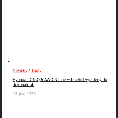
Novinky
/
Testy
Hyundai IONIQ 6 AWD N Line – facelift vyladený do
dokonalosti
13. júla 2026