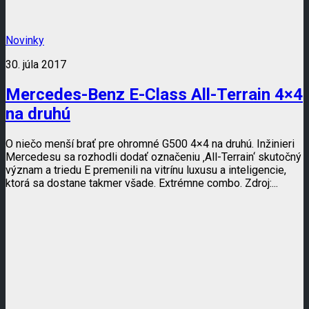
Novinky
30. júla 2017
Mercedes-Benz E-Class All-Terrain 4×4
na druhú
O niečo menší brať pre ohromné G500 4×4 na druhú. Inžinieri
Mercedesu sa rozhodli dodať označeniu ‚All-Terrain‘ skutočný
význam a triedu E premenili na vitrínu luxusu a inteligencie,
ktorá sa dostane takmer všade. Extrémne combo. Zdroj:...