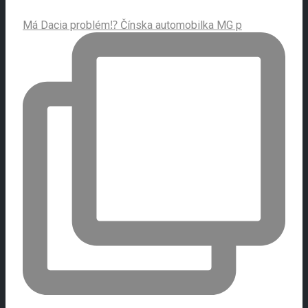
Má Dacia problém⁉️ Čínska automobilka MG p