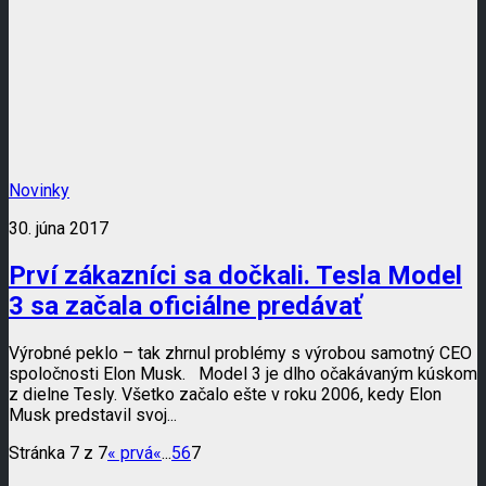
Novinky
30. júna 2017
Prví zákazníci sa dočkali. Tesla Model
3 sa začala oficiálne predávať
Výrobné peklo – tak zhrnul problémy s výrobou samotný CEO
spoločnosti Elon Musk. Model 3 je dlho očakávaným kúskom
z dielne Tesly. Všetko začalo ešte v roku 2006, kedy Elon
Musk predstavil svoj...
Stránka 7 z 7
« prvá
«
...
5
6
7