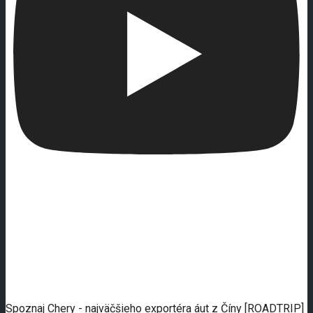
Spoznaj Chery - najväčšieho exportéra áut z Číny [ROADTRIP]