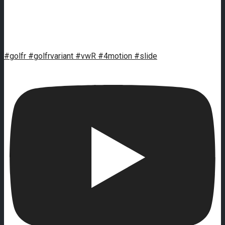
#golfr #golfrvariant #vwR #4motion #slide