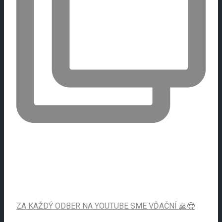
ZA KAŽDÝ ODBER NA YOUTUBE SME VĎAČNÍ 🙏😎