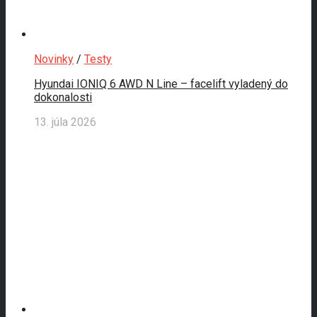
Novinky
/
Testy
Hyundai IONIQ 6 AWD N Line – facelift vyladený do
dokonalosti
13. júla 2026