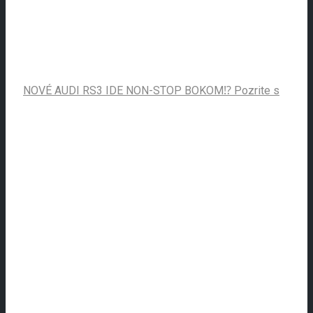
NOVÉ AUDI RS3 IDE NON-STOP BOKOM⁉️ Pozrite s