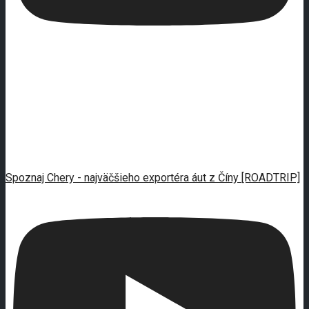
Spoznaj Chery - najväčšieho exportéra áut z Číny [ROADTRIP]