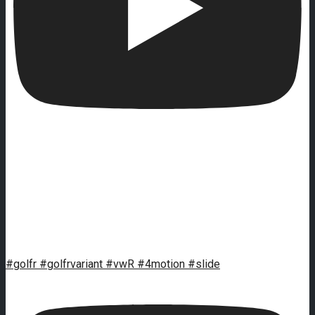
#golfr #golfrvariant #vwR #4motion #slide