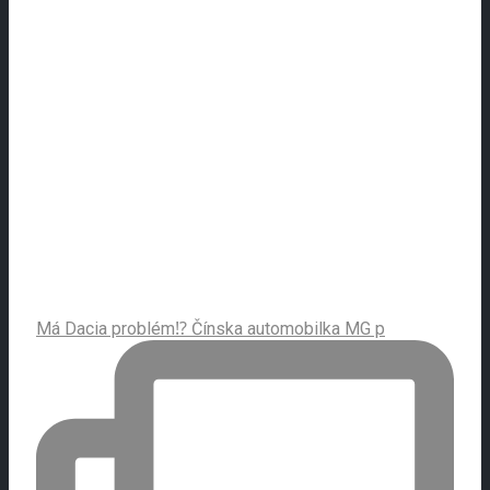
Má Dacia problém⁉️ Čínska automobilka MG p