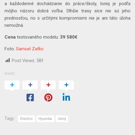
a každodenné dochádzanie do práce/školy, Ioniq je podľa
môjho názoru dobrá voľba. Dlhšie trasy síce nie sú jeho
prednosťou, no s určitými kompromismi nie je ani táto úloha
nemožná.
Cena
testovaného modelu:
39 580€
Foto:
Samuel Zaťko
Post Views:
581
SHARE
Tagy:
Electric
Hyundai
Ioniq