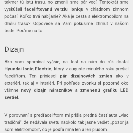
takmer tú istú trasu, no zmenili sme pár vecí. Tentokrát sme
vyskúšali
faceliftovanú
verziu
Ioniqu
v chladnom zimnom
počasí. Koľko trvá nabíjanie? Aká je cesta s elektromobilom na
dlhšiu trasu? Odpovede sa Vám pokúsime zhrnúť v našom
teste. Poďme na to.
Dizajn
Ako som spomínal vyššie, na test sa nám do rúk dostal
Hyundai Ioniq Electric,
ktorý v auguste minulého roku prešiel
faceliftom. Ten priniesol
pár dizajnových zmien
ako v
exteriéri, tak aj v interiéri. Pri pohľade zvonku si pozorné oko
všimne
nový dizajn nárazníkov
a
zmenenú grafiku LED
svetiel.
V porovnaní s predfaceliftom mi prišla predná časť auta ,,viac
tradičná”, že nedávala svetu naokolo tak jasne vedieť ,,pozor ja
som elektromobil”, čo je podľa mňa len a len plusom.