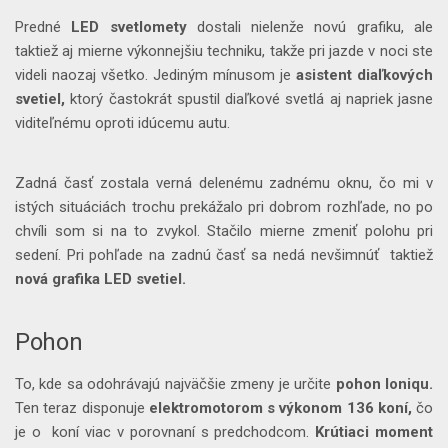
Predné
LED svetlomety
dostali nielenže novú grafiku, ale
taktiež aj mierne výkonnejšiu techniku, takže pri jazde v noci ste
videli naozaj všetko. Jediným mínusom je
asistent diaľkových
svetiel,
ktorý častokrát spustil diaľkové svetlá aj napriek jasne
viditeľnému oproti idúcemu autu.
Zadná časť zostala verná delenému zadnému oknu, čo mi v
istých situáciách trochu prekážalo pri dobrom rozhľade, no po
chvíli som si na to zvykol. Stačilo mierne zmeniť polohu pri
sedení. Pri pohľade na zadnú časť sa nedá nevšimnúť taktiež
nová grafika LED svetiel.
Pohon
To, kde sa odohrávajú najväčšie zmeny je určite
pohon Ioniqu.
Ten teraz disponuje
elektromotorom s výkonom 136 koní,
čo
je o koní viac v porovnaní s predchodcom.
Krútiaci moment