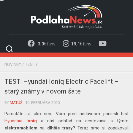
Skip
to
content
3,3t
fans
19,1t
fans
NOVINKY
/
TESTY
TEST: Hyundai Ioniq Electric Facelift –
starý známy v novom šate
BY
MATÚŠ
· 10. FEBRUÁRA 2020
Pamätáte si, ako sme Vám pred nedávnom priniesli test
Hyundaiu
Ioniq
a náš pohľad na cestovanie s týmto
elektromobilom
na
dlhšie trasy?
Teraz sme si zopakovali