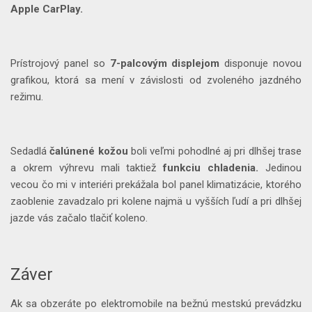
Apple CarPlay.
Prístrojový panel so
7-palcovým displejom
disponuje novou
grafikou, ktorá sa mení v závislosti od zvoleného jazdného
režimu.
Sedadlá
čalúnené kožou
boli veľmi pohodlné aj pri dlhšej trase
a okrem výhrevu mali taktiež
funkciu chladenia.
Jedinou
vecou čo mi v interiéri prekážala bol panel klimatizácie, ktorého
zaoblenie zavadzalo pri kolene najmä u vyšších ľudí a pri dlhšej
jazde vás začalo tlačiť koleno.
Záver
Ak sa obzeráte po elektromobile na bežnú mestskú prevádzku