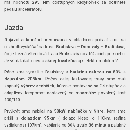
má hodnotu
295 Nm
dostupných kedykoľvek sa dotknete
pedálu akcelerátoru.
Jazda
Dojazd a komfort cestovania
v chladnom počasí sme sa
rozhodli vyskúšať na trase
Bratislava – Donovaly – Bratislava,
čo je bežná víkendová trasa Bratislavčanov túžiacich po snehu.
Je však takáto cesta
akceptovateľná
aj s elektromobilom?
Ráno sme vyrazili z Bratislavy s
batériou nabitou na 80%
a
dojazdom 205km.
Počas celej testovacej trasy sme mali
zapnutý
výhrev sedačiek,
kúrenie nastavené na 24 stupňov a
adaptívny tempomat nastavený na maximálny povolený limit
130/110.
Prvýkrát sme nabíjali na
50kW nabíjačke v Nitre,
kam sme
prišli s
dojazdom 95km
( dojazd klesol o 110km, reálna
vzdialenosť 107km). Nabíjanie na 80% trvalo
36 minút
a palubný