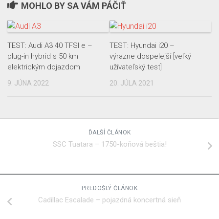
MOHLO BY SA VÁM PÁČIŤ
TEST: Audi A3 40 TFSI e –
TEST: Hyundai i20 –
plug-in hybrid s 50 km
výrazne dospelejší [veľký
elektrickým dojazdom
užívateľský test]
9. JÚNA 2022
20. JÚLA 2021
ĎALŠÍ ČLÁNOK
SSC Tuatara – 1750-koňová beštia!
PREDOŠLÝ ČLÁNOK
Cadillac Escalade – pojazdná koncertná sieň