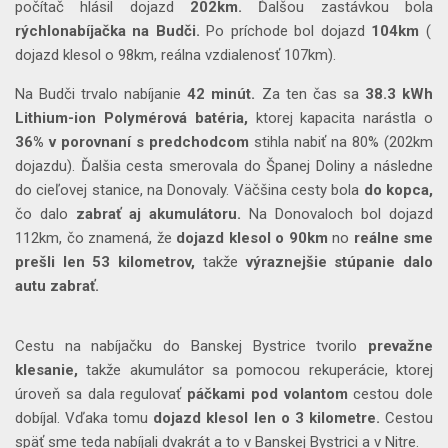
počítač hlásil dojazd
202km.
Ďalšou zastávkou bola
rýchlonabíjačka na Budči.
Po príchode bol dojazd
104km
(
dojazd klesol o 98km, reálna vzdialenosť 107km).
Na Budči trvalo nabíjanie
42 minút.
Za ten čas sa
38.3 kWh
Lithium-ion Polymérová batéria,
ktorej kapacita narástla o
36% v porovnaní s predchodcom
stihla nabiť na 80% (202km
dojazdu). Ďalšia cesta smerovala do Španej Doliny a následne
do cieľovej stanice, na Donovaly. Väčšina cesty bola
do kopca,
čo dalo
zabrať aj akumulátoru.
Na Donovaloch bol dojazd
112km, čo znamená, že
dojazd klesol o 90km
no
reálne sme
prešli len 53 kilometrov,
takže
výraznejšie stúpanie dalo
autu zabrať.
Cestu na nabíjačku do Banskej Bystrice tvorilo
prevažne
klesanie,
takže akumulátor sa pomocou rekuperácie, ktorej
úroveň sa dala regulovať
páčkami pod volantom
cestou dole
dobíjal. Vďaka tomu
dojazd klesol len o 3 kilometre.
Cestou
späť sme teda nabíjali dvakrát a to v Banskej Bystrici a v Nitre.