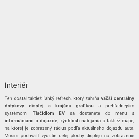
Interiér
Ten dostal taktiež ľahký refresh, ktorý zahŕňa
väčší centrálny
dotykový displej s krajšou grafikou
a prehľadnejším
systémom.
Tlačidlom EV
sa dostanete do menu
s
informáciami o dojazde, rýchlosti nabíjania
a taktiež mape,
na ktorej je zobrazený rádius podľa aktuálneho dojazdu auta.
Musím pochváliť využitie celej plochy displeju na zobrazenie