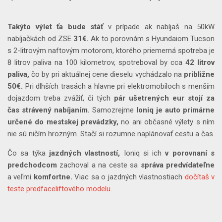
Takýto výlet ťa bude stáť
v prípade ak nabíjaš na 50kW
nabíjačkách od ZSE
31€.
Ak to porovnám s Hyundaiom Tucson
s 2-litrovým naftovým motorom, ktorého priemerná spotreba je
8 litrov paliva na 100 kilometrov, spotreboval by cca
42 litrov
paliva,
čo by pri aktuálnej cene dieselu vychádzalo na
približne
50€.
Pri dlhších trasách a hlavne pri elektromobiloch s menším
dojazdom treba zvážiť, či tých
pár ušetrených eur stojí za
čas strávený nabíjaním.
Samozrejme
Ioniq je auto primárne
určené do mestskej prevádzky,
no ani občasné výlety s ním
nie sú ničím hrozným. Stačí si rozumne naplánovať cestu a čas.
Čo sa týka
jazdných vlastností,
Ioniq si ich
v porovnaní s
predchodcom
zachoval a na ceste sa
správa predvídateľne
a veľmi
komfortne.
Viac sa o jazdných vlastnostiach
dočítaš v
teste predfaceliftového modelu.