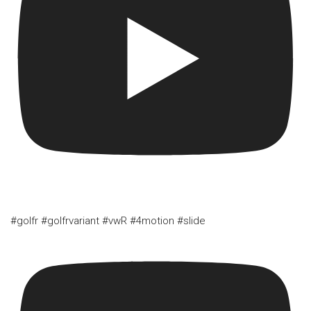
#golfr #golfrvariant #vwR #4motion #slide