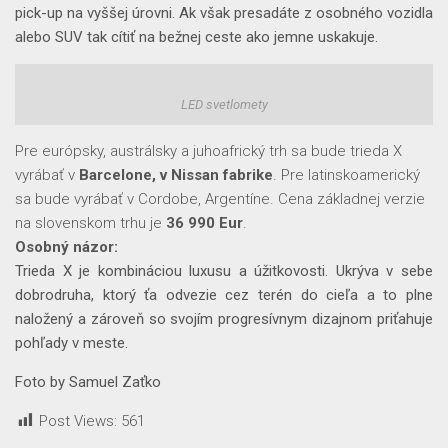
pick-up na vyššej úrovni. Ak však presadáte z osobného vozidla
alebo SUV tak cítiť na bežnej ceste ako jemne uskakuje.
LED svetlomety
Pre európsky, austrálsky a juhoafrický trh sa bude trieda X
vyrábať v
Barcelone, v Nissan fabrike
. Pre latinskoamerický
sa bude vyrábať v Cordobe, Argentíne. Cena základnej verzie
na slovenskom trhu je
36 990 Eur
.
Osobný názor:
Trieda X je kombináciou luxusu a úžitkovosti. Ukrýva v sebe
dobrodruha, ktorý ťa odvezie cez terén do cieľa a to plne
naložený a zároveň so svojím progresívnym dizajnom priťahuje
pohľady v meste.
Foto by Samuel Zaťko
Post Views:
561