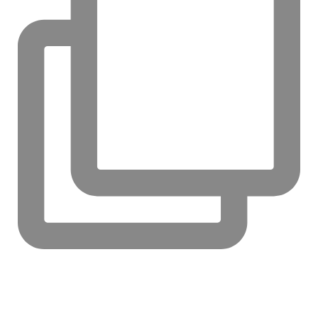
Má Dacia problém⁉️ Čínska automobilka MG p