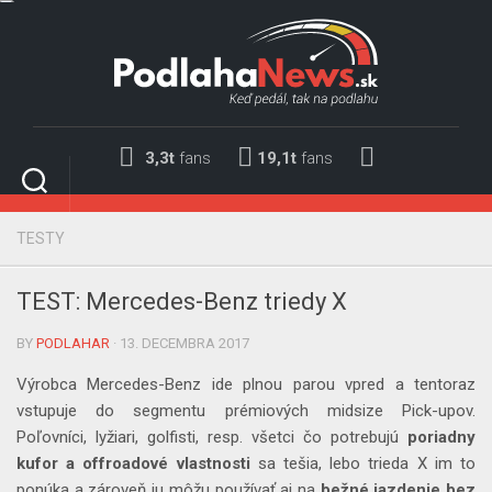
Skip
to
content
3,3t
fans
19,1t
fans
TESTY
TEST: Mercedes-Benz triedy X
BY
PODLAHAR
· 13. DECEMBRA 2017
Výrobca Mercedes-Benz ide plnou parou vpred a tentoraz
vstupuje do segmentu
prémiových midsize Pick-upov
.
Poľovníci, lyžiari, golfisti, resp. všetci čo potrebujú
poriadny
kufor a offroadové vlastnosti
sa tešia, lebo trieda X im to
ponúka a zároveň ju môžu používať aj na
bežné jazdenie bez