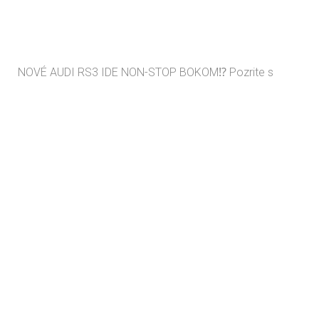
NOVÉ AUDI RS3 IDE NON-STOP BOKOM⁉️ Pozrite s