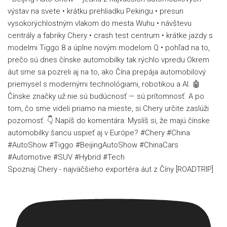
Spoznaj Chery - najväčšieho exportéra áut z Číny [ROADTRIP]