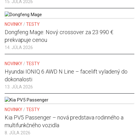
15. JÚLA 2026
NOVINKY
/
TESTY
Dongfeng Mage: Nový crossover za 23 990 €
prekvapuje cenou
14. JÚLA 2026
NOVINKY
/
TESTY
Hyundai IONIQ 6 AWD N Line – facelift vyladený do
dokonalosti
13. JÚLA 2026
NOVINKY
/
TESTY
Kia PV5 Passenger – nová predstava rodinného a
multifunkčného vozidla
8. JÚLA 2026