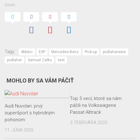
SHARE
Tagy:
4Matic
ESP
Mercedes-Benz
Pick-up
podlahanews
podlahar
Samuel Zaťko
test
MOHLO BY SA VÁM PÁČIŤ
Top 5 vecí, ktoré sa nám
páčili na Volkswagene
Audi Nuvolari: prvý
Passat Alltrack
superšport s hybridným
pohonom
3. FEBRUÁRA 2020
11. JÚNA 2026