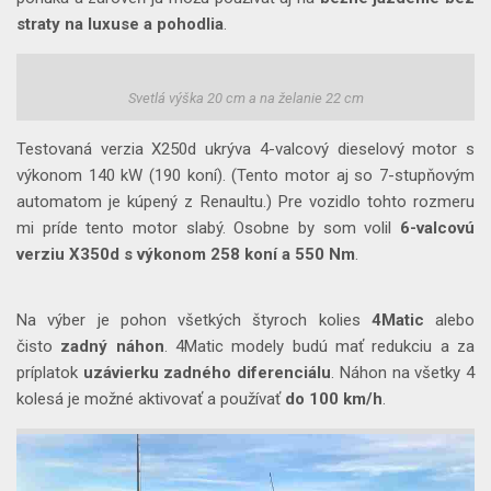
straty na luxuse a pohodlia
.
Svetlá výška 20 cm a na želanie 22 cm
Testovaná verzia X250d ukrýva 4-valcový dieselový motor s
výkonom 140 kW (190 koní). (Tento motor aj so 7-stupňovým
automatom je kúpený z Renaultu.) Pre vozidlo tohto rozmeru
mi príde tento motor slabý. Osobne by som volil
6-valcovú
verziu X350d s výkonom 258 koní a 550 Nm
.
Na výber je pohon všetkých štyroch kolies
4Matic
alebo
čisto
zadný náhon
. 4Matic modely budú mať
redukciu
a za
príplatok
uzávierku zadného diferenciálu
. Náhon na všetky 4
kolesá je možné aktivovať a používať
do 100 km/h
.