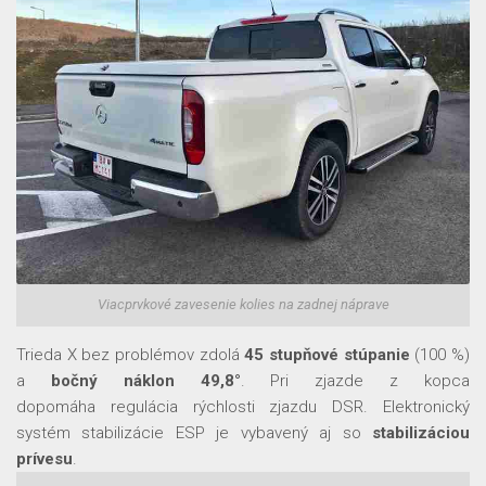
Viacprvkové zavesenie kolies na zadnej náprave
Trieda X bez problémov zdolá
45 stupňové stúpanie
(100 %)
a
bočný náklon 49,8
°
. Pri zjazde z kopca
dopomáha
regulácia rýchlosti zjazdu DSR.
Elektronický
systém stabilizácie
ESP
je vybavený aj
so
stabilizáciou
prívesu
.