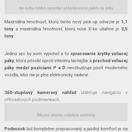
Na korbu môžeš narozdiel od konkurencie paletu na šírku
Maximálna hmotnosť, ktorú tento nový pick-up odvezie je
1,1
tony
a maximálna hmotnosť, ktorú nové X-ko utiahne je
3,5
tony
.
Jedinú vec by som vypichol a to
spracovanie krytky voliacej
páky
, ktorá pôsobí oproti interiéru lacnejšie a
prechod voliacej
páky medzi pozíciami P a D
nevzbudzuje pocit moderného
vozidla, lebo nie je plne elektronicky riadené.
360-stupňový kamerový náhľad
uľahčuje navigáciu v
offroadových podmienkach.
Šikovné okienko ovládané elektricky
Podvozok
bol kompletne prepracovaný a jazdný komfort je na