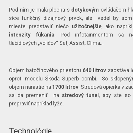
Pod ním je malá plocha s
dotykovým
ovládačom hlas
síce funkčný dizajnový prvok, ale vedel by som
mieste predstaviť niečo
užitočnejšie
, ako naprí
intenzity fúkania
. Pod infotainmentom sa n
tlačidlových „voličov“ Set, Assist, Clima…
Objem batožinového priestoru
640 litrov
zaostáva 
oproti modelu Škoda Superb combi. So sklopený
objem narastie na
1700 litrov
. Stredová opierka v z
sa dá premeniť na
stredový tunel
, aby ste so
prepraviť napríklad lyže.
Technológie