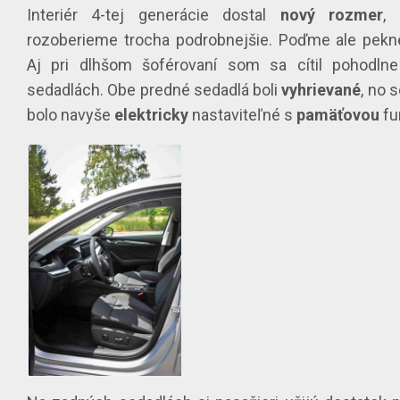
Interiér 4-tej generácie dostal
nový rozmer
,
rozoberieme trocha podrobnejšie. Poďme ale pekn
Aj pri dlhšom šoférovaní som sa cítil pohodlne
sedadlách. Obe predné sedadlá boli
vyhrievané
, no 
bolo navyše
elektricky
nastaviteľné s
pamäťovou
fu