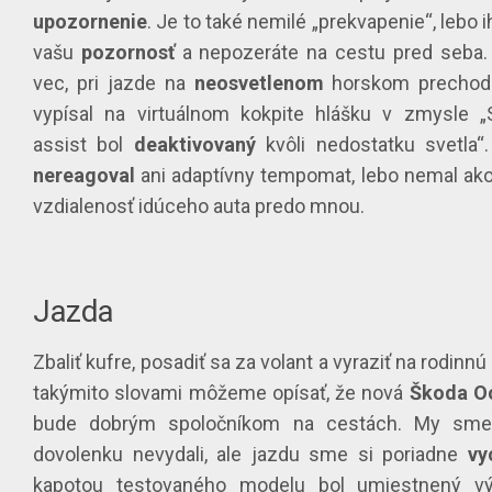
upozornenie
. Je to také nemilé „prekvapenie“, lebo 
vašu
pozornosť
a nepozeráte na cestu pred seba.
vec, pri jazde na
neosvetlenom
horskom prechod
vypísal na virtuálnom kokpite hlášku v zmysle „
assist bol
deaktivovaný
kvôli nedostatku svetla
nereagoval
ani adaptívny tempomat, lebo nemal a
vzdialenosť idúceho auta predo mnou.
Jazda
Zbaliť kufre, posadiť sa za volant a vyraziť na rodinnú
takýmito slovami môžeme opísať, že nová
Škoda O
bude dobrým spoločníkom na cestách. My sme
dovolenku nevydali, ale jazdu sme si poriadne
vy
kapotou testovaného modelu bol umiestnený v