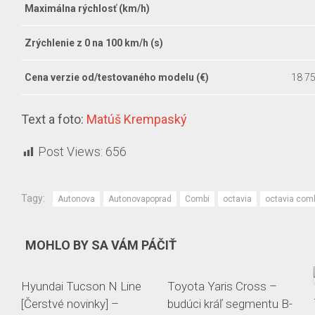
Maximálna rýchlosť (km/h)
Zrýchlenie z 0 na 100 km/h (s)
Cena verzie od/testovaného modelu (€)
18 7
Text a foto:
Matúš Krempaský
Post Views:
656
Tagy:
Autonova
Autonovapoprad
Combi
octavia
octavia com
MOHLO BY SA VÁM PÁČIŤ
Hyundai Tucson N Line
Toyota Yaris Cross –
[Čerstvé novinky] –
budúci kráľ segmentu B-