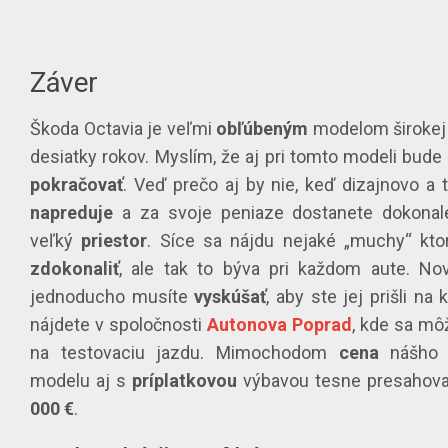
Záver
Škoda Octavia je veľmi
obľúbeným
modelom širokej 
desiatky rokov. Myslím, že aj pri tomto modeli bude t
pokračovať
. Veď prečo aj by nie, keď dizajnovo a 
napreduje
a za svoje peniaze dostanete dokona
veľký
priestor
. Síce sa nájdu nejaké „muchy“ kto
zdokonaliť
, ale tak to býva pri každom aute. No
jednoducho musíte
vyskúšať
, aby ste jej prišli na
nájdete v spoločnosti
Autonova
Poprad
, kde sa mô
na testovaciu jazdu. Mimochodom
cena
nášho t
modelu aj s
príplatkovou
výbavou tesne presahova
000 €
.