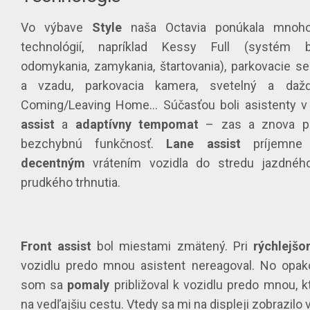
Vo výbave
Style
naša Octavia ponúkala mno
technológií, napríklad Kessy Full (systém b
odomykania, zamykania, štartovania), parkovacie s
a vzadu, parkovacia kamera, svetelný a dažď
Coming/Leaving Home… Súčasťou boli asistenty v
assist
a
adaptívny tempomat
– zas a znova pot
bezchybnú funkčnosť.
Lane assist
príjemne 
decentným
vrátením vozidla do stredu jazdnéh
prudkého trhnutia.
Front assist
bol miestami zmätený. Pri
rýchlejš
vozidlu predo mnou asistent nereagoval. No opak
som sa
pomaly
približoval k vozidlu predo mnou, k
na vedľajšiu cestu. Vtedy sa mi na displeji zobrazilo