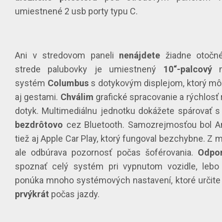
umiestnené 2 usb porty typu C.
Ani v stredovom paneli
nenájdete
žiadne otočn
strede palubovky je umiestnený
10“-palcový
mu
systém
Columbus
s dotykovým displejom, ktorý m
aj gestami.
Chválim
grafické spracovanie a rýchlosť
dotyk. Multimediálnu jednotku dokážete spárovať s
bezdrôtovo
cez Bluetooth. Samozrejmosťou bol An
tiež aj Apple Car Play, ktorý fungoval bezchybne. Z
ale odbúrava pozornosť počas šoférovania.
Odpo
spoznať celý systém pri vypnutom vozidle, lebo 
ponúka mnoho systémových nastavení, ktoré určite
prvýkrát
počas jazdy.