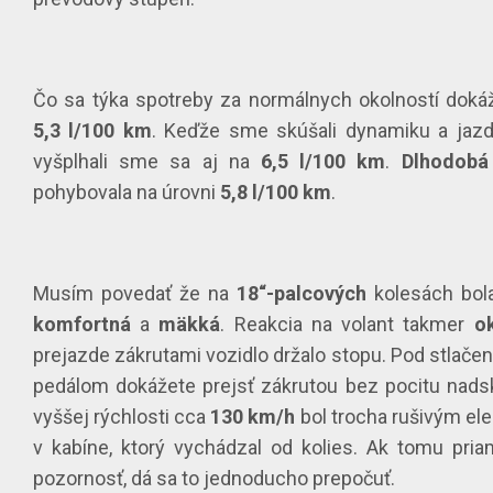
Čo sa týka spotreby za normálnych okolností dokáž
5,3 l/100 km
. Keďže sme skúšali dynamiku a jazd
vyšplhali sme sa aj na
6,5 l/100 km
.
Dlhodobá
pohybovala na úrovni
5,8 l/100 km
.
Musím povedať že na
18“-palcových
kolesách bola
komfortná
a
mäkká
. Reakcia na volant takmer
o
prejazde zákrutami vozidlo držalo stopu. Pod stlač
pedálom dokážete prejsť zákrutou bez pocitu nadsk
vyššej rýchlosti cca
130 km/h
bol trocha rušivým e
v kabíne, ktorý vychádzal od kolies. Ak tomu pri
pozornosť, dá sa to jednoducho prepočuť.