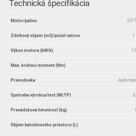
Technická špecifikácia
2,0 T
Motor/palivo
Zdvihový objem (m3)/počet valcov
1
Výkon motora (kW/k)
1
Max. krútiaci moment (Nm)
Prevodovka
Automati
Spotreba výrobca/test (WLTP)
5
Prevádzková hmotnosť (kg)
Objem batožinového priestoru (L)