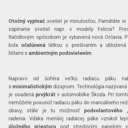
Otočný vypínač
svetiel je minulosťou. Pamätáte si
zapínanie svetiel napr. v modely Felicia? Pr
tlačidlovým spôsobom je vybavená nová Octavia. 
bola
očalúnená
látkou s prešívaním a obložená
lištami s
ambientným podsvietením
.
Napravo od šoféra veľkú radiacu páku nah
s
minimalistickým
dizajnom. Technológia nazývaná
je osadená
prvýkrát
v automobilke Škoda. Pri tom
nemôžete posunúť radiacu páku do manuálneho rež
obavy, stále je tu možnosť
podvolantového
„
radenia. Vďaka menšej radiacej páke vznikol lep
úložného priestoru
pod stredovým panelom v