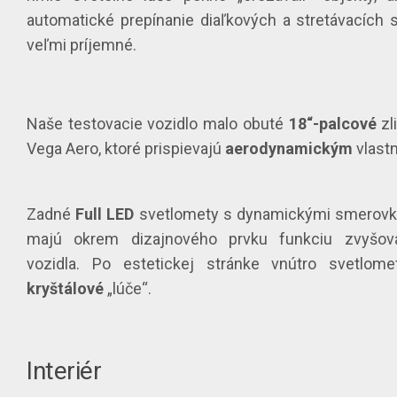
automatické prepínanie diaľkových a stretávacích s
veľmi príjemné.
Naše testovacie vozidlo malo obuté
18“-palcové
zl
Vega Aero, ktoré prispievajú
aerodynamickým
vlast
Zadné
Full LED
svetlomety s dynamickými smerovka
majú okrem dizajnového prvku funkciu zvyšo
vozidla. Po estetickej stránke vnútro svetlome
kryštálové
„lúče“.
Interiér