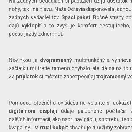
Na zadných sedadlách si pasažieri užijú dostatok 
nohy, tak i na hlavu. Naša Octavia disponovala jedno
zadných sedadiel tzv.
Spací paket
. Bočné strany op
dajú
vyklopiť
a to zvyšuje komfort cestujúceho,
počas jazdy zdriemnuť.
Novinkou je
dvojramenný
multifunkčný a vyhrieva
začiatku mi tretie rameno chýbalo, ale dá sa na to 
Za
príplatok
si môžete zabezpečiť aj
trojramenný
vo
Pomocou otočného ovládača na volante si dokážet
digitálnom displeji
údaje palubného počítača, 
ďalších informácii, ako napr. navigáciu, spotrebu, tepl
kvapaliny…
Virtual kokpit
obsahuje
4 režimy
zobraze