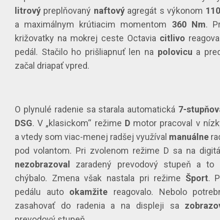
litrový
preplňovaný
naftový
agregát s výkonom
11
a maximálnym krútiacim momentom
360 Nm
. P
križovatky na mokrej ceste Octavia
citlivo
reagoval
pedál. Stačilo ho prišliapnuť len na
polovicu
a pre
začal driapať vpred.
O plynulé radenie sa starala automatická
7-stupňov
DSG
. V „klasickom“ režime
D
motor pracoval v níz
a vtedy som viac-menej radšej využíval
manuálne
ra
pod volantom. Pri zvolenom režime D sa na digitá
nezobrazoval
zaradený prevodový stupeň a to
chýbalo. Zmena však nastala pri režime
Šport
. P
pedálu auto
okamžite
reagovalo. Nebolo potre
zasahovať do radenia a na displeji sa
zobrazo
prevodový stupeň.