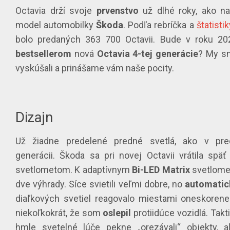
Octavia drží svoje
prvenstvo
už dlhé roky, ako na
model automobilky
Škoda
. Podľa rebríčka a
štatistik
bolo predaných 363 700 Octavii. Bude v roku 202
bestsellerom
nová
Octavia 4-tej generácie
? My sm
vyskúšali a prinášame vám naše pocity.
Dizajn
Už žiadne predelené predné svetlá, ako v pre
generácii. Škoda sa pri novej Octavii vrátila spä
svetlometom. K adaptívnym
Bi-LED Matrix
svetlome
dve výhrady. Síce svietili veľmi dobre, no
automatic
diaľkových svetiel reagovalo miestami oneskorene
niekoľkokrát, že som
oslepil
protiidúce vozidlá. Takti
hmle svetelné lúče pekne „orezávali“ objekty, 