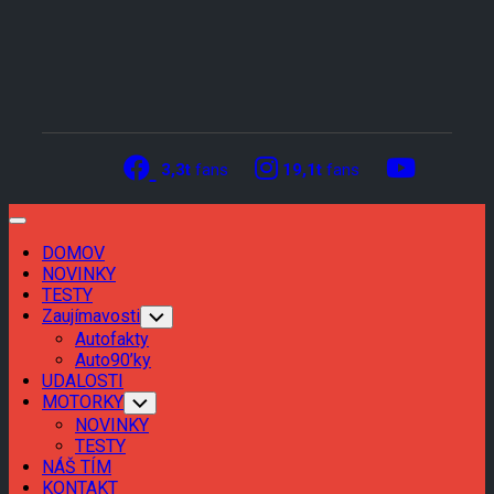
Skip
to
content
3,3t
fans
19,1t
fans
Expand
Menu
DOMOV
Current
NOVINKY
Page
TESTY
Parent
Zaujímavosti
Toggle
Child
Autofakty
Menu
Auto90’ky
UDALOSTI
MOTORKY
Toggle
Child
NOVINKY
Menu
TESTY
NÁŠ TÍM
KONTAKT