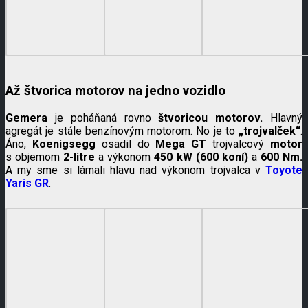
Až štvorica motorov na jedno vozidlo
Gemera
je poháňaná rovno
štvoricou motorov.
Hlavný
agregát je stále benzínovým motorom. No je to
„trojvalček“
.
Áno,
Koenigsegg
osadil do
Mega GT
trojvalcový
motor
s objemom
2-litre
a výkonom
450 kW (600 koní)
a
600 Nm.
A my sme si lámali hlavu nad výkonom trojvalca v
Toyote
Yaris GR
.