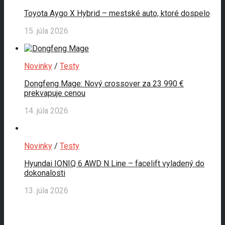
Toyota Aygo X Hybrid – mestské auto, ktoré dospelo
15. júla 2026
Novinky
/
Testy
Dongfeng Mage: Nový crossover za 23 990 €
prekvapuje cenou
14. júla 2026
Novinky
/
Testy
Hyundai IONIQ 6 AWD N Line – facelift vyladený do
dokonalosti
13. júla 2026