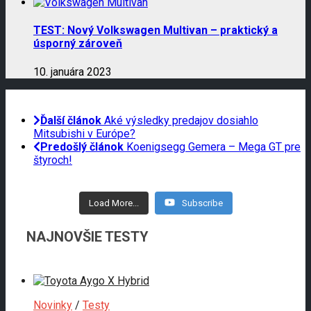
TEST: Nový Volkswagen Multivan – praktický a
úsporný zároveň
10. januára 2023
Ďalší článok
Aké výsledky predajov dosiahlo
Mitsubishi v Európe?
Predošlý článok
Koenigsegg Gemera – Mega GT pre
štyroch!
Load More...
Subscribe
NAJNOVŠIE TESTY
Novinky
/
Testy