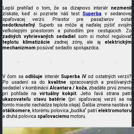
Lepší prehľad o tom, že sa dizajnovo interiér
nezmenil
získate, keď si pozriete náš test
Superba
v sedanovej
spaľovacej verzii. Priestor pre pasažierov ostal
nedotknuteľný
. Superb sa môže aj naďalej pýšiť svojím
veľkolepým priestorom a pohodlím pre cestujúcich. Zo
zadných vyhrievaných sedadiel
som si mohol regulovať
teplotu klimatizácie
zadnej zóny, ale aj
elektrickým
mechanizmom
posúvať sedadlo spolujazdca.
V čom sa
odlišuje
interiér
Superba iV
od ostatných verzií?
Po usadení sa do
kvalitne
spracovaných a prešívaných
sedadiel v kombinácii
Alcantara / koža
, zbadáte prvú zmenu
pri pohľade na
virtuálny kokpit
. Jeho ľavá strana patrí
ukazovateľu stavu batérie
(pri spaľovacej verzii sa na
tomto mieste nachádza teplota oleja). Ďalšia zmena nastáva v
otáčkomere
, ktorému polovica „budíka“ patrí
elektromotoru
a druhá polovica
spaľovaciemu
motoru.