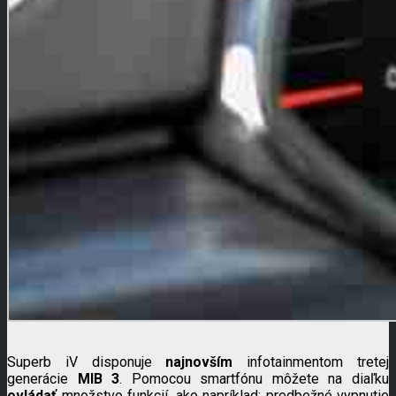
Superb iV disponuje
najnovším
infotainmentom tretej
generácie
MIB 3
. Pomocou smartfónu môžete na diaľku
ovládať
množstvo funkcií, ako napríklad: predbežné vypnutie