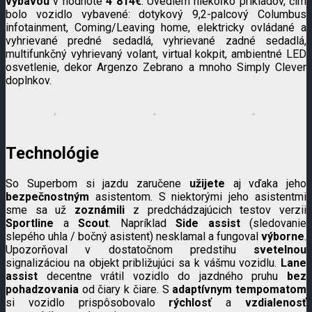
výbavou
v hodnote
4 814€
. Uvediem niekoľko príkladov, čím
bolo vozidlo vybavené: dotykový 9,2-palcový Columbus
infotainment, Coming/Leaving home, elektricky ovládané a
vyhrievané predné sedadlá, vyhrievané zadné sedadlá,
multifunkčný vyhrievaný volant, virtual kokpit, ambientné LED
osvetlenie, dekor Argenzo Zebrano a mnoho Simply Clever
doplnkov.
Technológie
So Superbom si jazdu zaručene
užijete
aj vďaka jeho
bezpečnostným
asistentom. S niektorými jeho asistentmi
sme sa už
zoznámili
z predchádzajúcich testov verzii
Sportline
a
Scout
. Napríklad
Side assist
(sledovanie
slepého uhla / bočný asistent) nesklamal a fungoval
výborne
.
Upozorňoval v dostatočnom predstihu
svetelnou
signalizáciou na objekt približujúci sa k vášmu vozidlu.
Lane
assist
decentne vrátil vozidlo do jazdného pruhu
bez
pohadzovania
od čiary k čiare. S
adaptívnym tempomatom
si vozidlo prispôsobovalo
rýchlosť
a
vzdialenosť