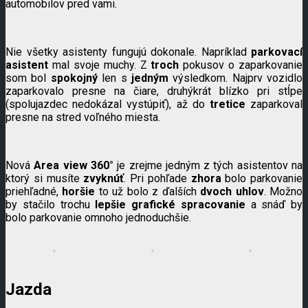
automobilov pred vami.
Nie všetky asistenty fungujú dokonale. Napríklad
parkovací
asistent
mal svoje muchy. Z
troch
pokusov o zaparkovanie
som bol
spokojný
len s
jedným
výsledkom. Najprv vozidlo
zaparkovalo presne na čiare, druhýkrát blízko pri stĺpe
(spolujazdec nedokázal vystúpiť), až do
tretice
zaparkoval
presne na stred voľného miesta.
Nová
Area view 360°
je zrejme jedným z tých asistentov na
ktorý si musíte
zvyknúť
. Pri pohľade
zhora
bolo parkovanie
priehľadné,
horšie
to už bolo z ďalších
dvoch uhlov
. Možno
by stačilo trochu
lepšie grafické spracovanie
a snáď by
bolo parkovanie omnoho jednoduchšie.
Jazda