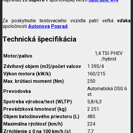
Za poskytnutie testovacieho vozidla patrí veľká
vďaka
spoločnosti
Autonova
Poprad
.
Technická špecifikácia
1,4 TSI PHEV
Motor/palivo
/hybrid
Zdvihový objem (m3)/počet valcov
1 395/4
Výkon motora (kW/k)
160/215
Max. krútiaci moment (Nm)
250
Automatická DSG 6
Prevodovka
st.
Spotreba výrobca/test (WLTP)
5,8/6,3
Prevádzková hmotnosť (kg)
2 251
Objem batožinového priestoru (L)
485
Maximálna rýchlosť (km/h)
224
Zrýchlenie z 0 na 100 km/h (s)
7,7