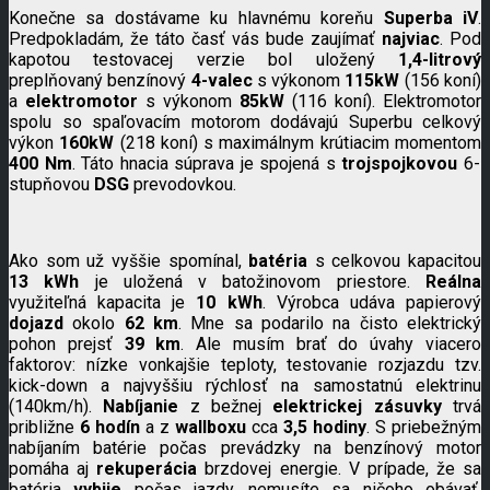
Konečne sa dostávame ku hlavnému koreňu
Superba iV
.
Predpokladám, že táto časť vás bude zaujímať
najviac
. Pod
kapotou testovacej verzie bol uložený
1,4-litrový
preplňovaný benzínový
4-valec
s výkonom
115kW
(156 koní)
a
elektromotor
s výkonom
85kW
(116 koní). Elektromotor
spolu so spaľovacím motorom dodávajú Superbu celkový
výkon
160kW
(218 koní) s maximálnym krútiacim momentom
400 Nm
. Táto hnacia súprava je spojená s
trojspojkovou
6-
stupňovou
DSG
prevodovkou.
Ako som už vyššie spomínal,
batéria
s celkovou kapacitou
13 kWh
je uložená v batožinovom priestore.
Reálna
využiteľná kapacita je
10 kWh
. Výrobca udáva papierový
dojazd
okolo
62 km
. Mne sa podarilo na čisto elektrický
pohon prejsť
39 km
. Ale musím brať do úvahy viacero
faktorov: nízke vonkajšie teploty, testovanie rozjazdu tzv.
kick-down a najvyššiu rýchlosť na samostatnú elektrinu
(140km/h).
Nabíjanie
z bežnej
elektrickej zásuvky
trvá
približne
6 hodín
a z
wallboxu
cca
3,5 hodiny
. S priebežným
nabíjaním batérie počas prevádzky na benzínový motor
pomáha aj
rekuperácia
brzdovej energie. V prípade, že sa
batéria
vybije
počas jazdy, nemusíte sa ničoho obávať,