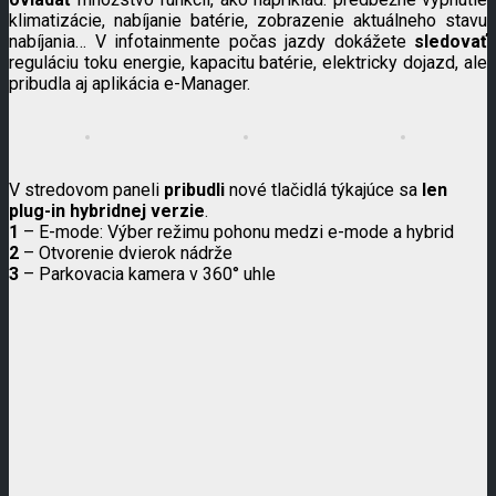
klimatizácie, nabíjanie batérie, zobrazenie aktuálneho stavu
nabíjania… V infotainmente počas jazdy dokážete
sledovať
reguláciu toku energie, kapacitu batérie, elektricky dojazd, ale
pribudla aj aplikácia e-Manager.
V stredovom paneli
pribudli
nové tlačidlá týkajúce sa
len
plug-in hybridnej verzie
.
1
– E-mode: Výber režimu pohonu medzi e-mode a hybrid
2
– Otvorenie dvierok nádrže
3
– Parkovacia kamera v 360° uhle