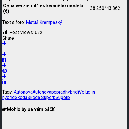
Cena verzie od/testovaného modelu
38 250/43 362
(€)
Text a foto:
Matúš Krempaský
Post Views:
632
Share
Tagy:
Autonova
Autonovapoprad
hybrid
iV
plug in
hybrid
Škoda
Škoda Superb
Superb
Mohlo by sa vám páčiť