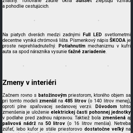
zliatiny. Tónované zadné okná
SunSet
zlepšujú vzhľad
a pohodlie cestujúcich.
Na piatych dverách medzi zadnými
Full LED
svetlometmi
decentne vyniká chrómová lišta. Písmenkový nápis
ŠKODA
je
proste neprehliadnuteľný.
Potiahnutím
mechanizmu v kufri
auta sa spod nárazníka vysunie
ťažné zariadenie
.
Zmeny v interiéri
Začnem rovno s
batožinovým
priestorom, ktorého objem sa
pri tomto modeli
zmenšil
na
485 litrov
(o 140 litrov menej),
oproti plne spaľovacej sedanovej verzii.
Dôvodom
tohto
zmenšenia je uloženie
elektrickej časti pohonnej jednotky
v podlahe pred zadnou nápravou. Taktiež bola
zmenšená
aj
palivová nádrž
na
50 litrov
(o 16 litrov menšia). Netreba
zúfať, lebo kufor je stále priestorovo
dostatočne veľký
na