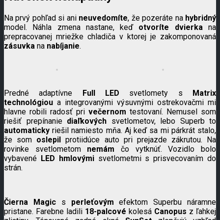
Na prvý pohľad si ani
neuvedomíte
, že pozeráte na
hybridný
model. Náhla zmena nastane, keď
otvoríte dvierka
na
prepracovanej mriežke chladiča v ktorej je zakomponovaná
zásuvka
na
nabíjanie
.
Predné adaptívne
Full LED
svetlomety s
Matrix
technológiou
a integrovanými výsuvnými ostrekovačmi mi
hlavne robili radosť pri
večernom
testovaní. Nemusel som
riešiť prepínanie
diaľkových
svetlometov, lebo Superb to
automaticky
riešil namiesto mňa. Aj keď sa mi párkrát stalo,
že som
oslepil
protiidúce auto pri prejazde zákrutou. Na
rovinke svetlometom
nemám
čo vytknúť. Vozidlo bolo
vybavené
LED
hmlovými
svetlometmi s prisvecovaním do
strán.
Čierna Magic
s
perleťovým
efektom Superbu náramne
pristane. Farebne ladili
18-palcové
kolesá
Canopus
z ľahkej