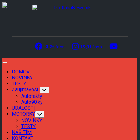
Skip
to
content
3,3t
fans
19,1t
fans
Expand
Menu
DOMOV
Current
NOVINKY
Page
Current
TESTY
Parent
Page
Zaujímavosti
Toggle
Child
Parent
Autofakty
Menu
Auto90’ky
UDALOSTI
MOTORKY
Toggle
Child
NOVINKY
Menu
TESTY
NÁŠ TÍM
KONTAKT