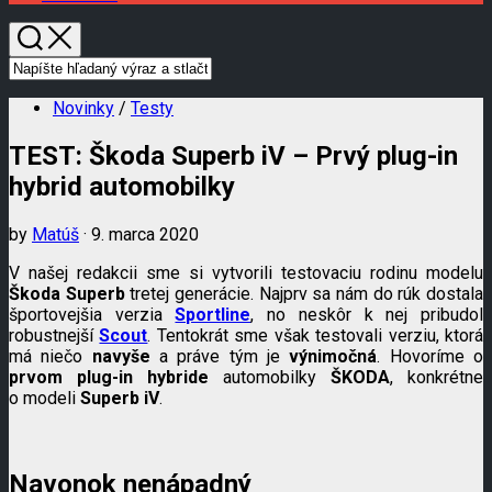
Novinky
/
Testy
TEST: Škoda Superb iV – Prvý plug-in
hybrid automobilky
by
Matúš
· 9. marca 2020
V našej redakcii sme si vytvorili testovaciu rodinu modelu
Škoda Superb
tretej generácie. Najprv sa nám do rúk dostala
športovejšia verzia
Sportline
, no neskôr k nej pribudol
robustnejší
Scout
. Tentokrát sme však testovali verziu, ktorá
má niečo
navyše
a práve tým je
výnimočná
. Hovoríme o
prvom plug-in hybride
automobilky
ŠKODA
, konkrétne
o modeli
Superb iV
.
Navonok nenápadný