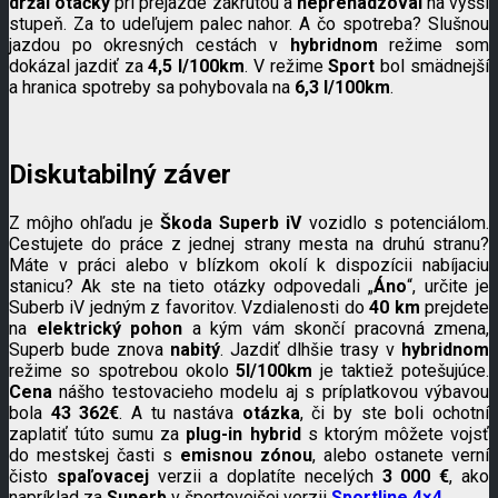
držal otáčky
pri prejazde zákrutou a
neprehadzoval
na vyšší
stupeň. Za to udeľujem palec nahor. A čo spotreba? Slušnou
jazdou po okresných cestách v
hybridnom
režime som
dokázal jazdiť za
4,5 l/100km
. V režime
Sport
bol smädnejší
a hranica spotreby sa pohybovala na
6,3 l/100km
.
Diskutabilný záver
Z môjho ohľadu je
Škoda Superb iV
vozidlo s potenciálom.
Cestujete do práce z jednej strany mesta na druhú stranu?
Máte v práci alebo v blízkom okolí k dispozícii nabíjaciu
stanicu? Ak ste na tieto otázky odpovedali „
Áno
“, určite je
Suberb iV jedným z favoritov. Vzdialenosti do
40 km
prejdete
na
elektrický pohon
a kým vám skončí pracovná zmena,
Superb bude znova
nabitý
. Jazdiť dlhšie trasy v
hybridnom
režime so spotrebou okolo
5l/100km
je taktiež potešujúce.
Cena
nášho testovacieho modelu aj s príplatkovou výbavou
bola
43 362€
. A tu nastáva
otázka
, či by ste boli ochotní
zaplatiť túto sumu za
plug-in hybrid
s ktorým môžete vojsť
do mestskej časti s
emisnou zónou
, alebo ostanete verní
čisto
spaľovacej
verzii a doplatíte necelých
3 000 €
, ako
napríklad za
Superb
v športovejšej verzii
Sportline 4×4
.