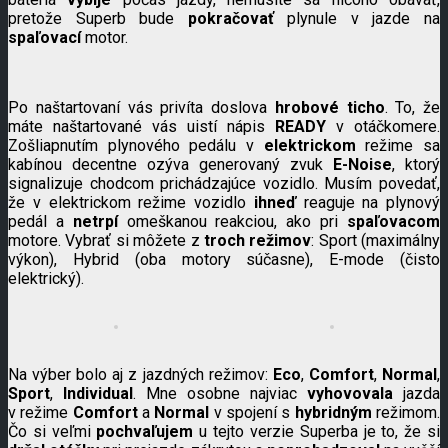
pretože Superb bude
pokračovať
plynule v jazde na
spaľovací
motor.
Po naštartovaní vás privíta doslova
hrobové ticho
. To, že
máte naštartované vás uistí nápis
READY
v otáčkomere.
Zošliapnutím plynového pedálu v
elektrickom
režime sa
kabínou decentne ozýva generovaný zvuk
E-Noise
, ktorý
signalizuje chodcom prichádzajúce vozidlo. Musím povedať,
že v elektrickom režime vozidlo
ihneď
reaguje na plynový
pedál a
netrpí
omeškanou reakciou, ako pri
spaľovacom
motore. Vybrať si môžete z
troch režimov
: Sport (maximálny
výkon), Hybrid (oba motory súčasne), E-mode (čisto
elektrický).
Na výber bolo aj z jazdných režimov:
Eco
,
Comfort
,
Normal
,
Sport
,
Individual
. Mne osobne najviac
vyhovovala
jazda
v režime
Comfort
a
Normal
v spojení s
hybridným
režimom.
Čo si veľmi
pochvaľujem
u tejto verzie Superba je to, že si