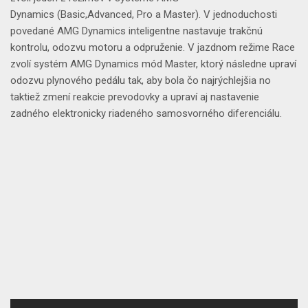
Dynamics
(Basic,Advanced, Pro a Master). V jednoduchosti
povedané AMG Dynamics
inteligentne nastavuje trakčnú
kontrolu
,
odozvu motoru
a
odpruženie
. V jazdnom režime Race
zvolí systém AMG Dynamics mód Master, ktorý následne upraví
odozvu plynového pedálu tak, aby bola čo najrýchlejšia no
taktiež zmení reakcie prevodovky a upraví aj nastavenie
zadného
elektronicky riadeného samosvorného diferenciálu
.