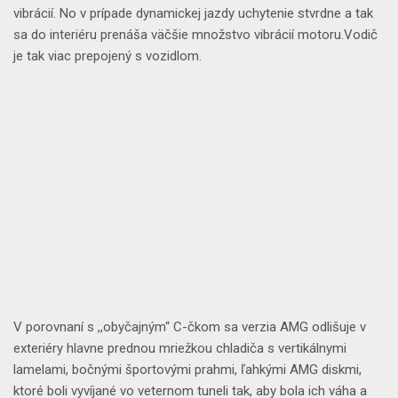
vibrácií
. No v prípade
dynamickej jazdy
uchytenie stvrdne a tak
sa do interiéru prenáša
väčšie množstvo vibrácií
motoru.
Vodič
je tak viac prepojený s vozidlom
.
V porovnaní s ,,obyčajným“ C-čkom sa
verzia AMG
odlišuje
v
exteriéry
hlavne
prednou mriežkou chladiča s vertikálnymi
lamelami
,
bočnými športovými prahmi
,
ľahkými AMG diskmi
,
ktoré boli vyvíjané vo veternom tuneli tak, aby bola ich váha a