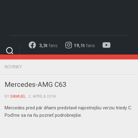
Skip
to
content
3,3t
fans
19,1t
fans
NOVINKY
Mercedes-AMG C63
BY
SAMUEL
· 2. APRÍLA 2018
Mercedes pred pár dňami predstavil
najostrejšiu verziu triedy C
.
Poďme sa na ňu pozrieť podrobnejšie.