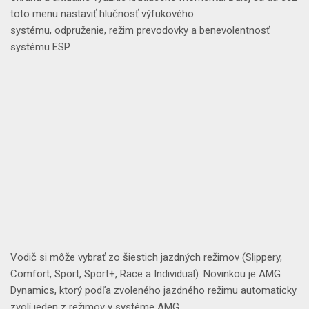
toto menu nastaviť
hlučnosť výfukového
systému
,
odpruženie
,
režim prevodovky
a
benevolentnosť
systému ESP
.
Vodič si môže vybrať zo
šiestich jazdných režimov
(Slippery,
Comfort, Sport, Sport+, Race a Individual). Novinkou je
AMG
Dynamics
, ktorý
podľa zvoleného jazdného režimu automaticky
zvolí jeden z režimov v systéme AMG