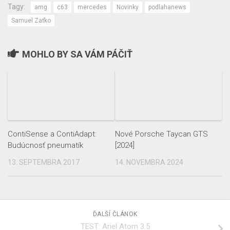
Tagy:
amg
c63
mercedes
Novinky
podlahanews
Samuel Zaťko
MOHLO BY SA VÁM PÁČIŤ
ContiSense a ContiAdapt:
Nové Porsche Taycan GTS
Budúcnosť pneumatík
[2024]
13. SEPTEMBRA 2017
14. NOVEMBRA 2024
ĎALŠÍ ČLÁNOK
TEST: Ariel Atom 3.5