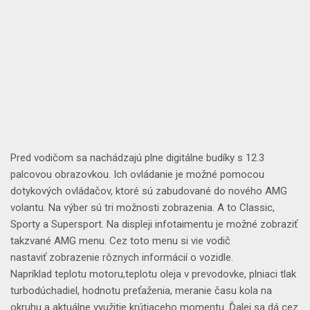
Pred vodičom sa nachádzajú
plne digitálne budíky
s 12.3
palcovou obrazovkou. Ich ovládanie je možné pomocou
dotykových ovládačov, ktoré sú zabudované do nového
AMG
volantu
. Na výber sú
tri možnosti zobrazenia
. A to Classic,
Sporty a Supersport. Na displeji infotaimentu je možné zobraziť
takzvané
AMG menu
. Cez toto menu si vie vodič
nastaviť
zobrazenie rôznych informácií o vozidle
.
Napríklad
teplotu motoru
,
teplotu oleja v prevodovke
,
plniaci tlak
turbodúchadiel
,
hodnotu preťaženia
,
meranie času kola na
okruhu
a
aktuálne využitie krútiaceho momentu
. Ďalej sa dá cez