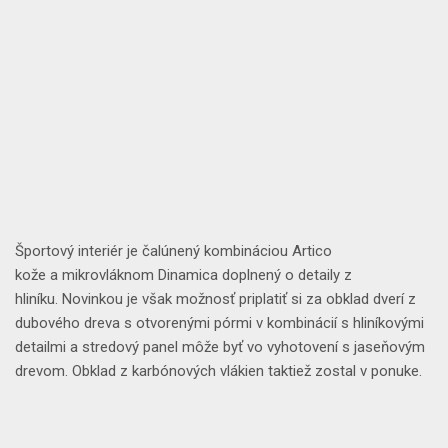
Športový interiér
je čalúnený kombináciou
Artico
kože
a
mikrovláknom Dinamica
doplnený o
detaily z
hliníku
.
Novinkou
je však možnosť priplatiť si za
obklad dverí z
dubového dreva s otvorenými pórmi
v kombinácií s
hliníkovými
detailmi
a
stredový panel
môže byť vo vyhotovení s
jaseňovým
drevom
.
Obklad z karbónových vlákien
taktiež zostal v ponuke.