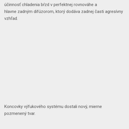
účinnosť chladenia bŕzd v perfektnej rovnováhe a
hlavne
zadným difúzorom
, ktorý dodáva zadnej časti agresívny
vzhľad.
Koncovky výfukového systému
dostali nový,
mierne
pozmenený tvar
.