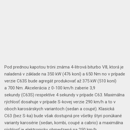
Pod prednou kapotou tróni známa
4-litrová biturbo V8
, ktorá je
naladená
v základe
na
350 kW
(476 koní) a
650 Nm
no
v prípade
verzie C63S
bude agregát produkovať až
375 kW
(510 koní)
a
700 Nm
.
Akcelerácia z 0-100 km/h
zaberie
3,9
sekundy
(C63S) respektíve
4 sekundy
v prípade C63.
Maximálna
rýchlosť
dosahuje
v prípade S-kovej verzie 290 km/h
a to v
oboch karosárskych variantoch (sedan a coupé).
Klasická
C63
(bez S-ka) bude však dostupná pre všetky štyri ponúkané
varianty karosérie (sedan, kombi, coupé a cabrio) a maximálna
rýchlosť je elektronicky obmedzená na
250 km/h
.