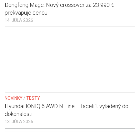
Dongfeng Mage: Nový crossover za 23 990 €
prekvapuje cenou
14. JÚLA 2026
NOVINKY
/
TESTY
Hyundai IONIQ 6 AWD N Line – facelift vyladený do
dokonalosti
13. JÚLA 2026