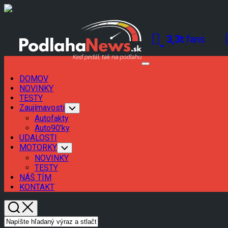
Skip
to
content
3,3t
fans
Expand
Menu
DOMOV
Current
NOVINKY
Page
TESTY
Parent
Zaujímavosti
Toggle
Child
Autofakty
Menu
Auto90’ky
UDALOSTI
MOTORKY
Toggle
Child
NOVINKY
Menu
TESTY
NÁŠ TÍM
KONTAKT