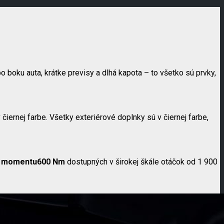
u po boku auta, krátke previsy a dlhá kapota – to všetko sú prvky,
 čiernej farbe. Všetky exteriérové doplnky sú v čiernej farbe,
u momentu
600 Nm
dostupných v širokej škále otáčok od 1 900