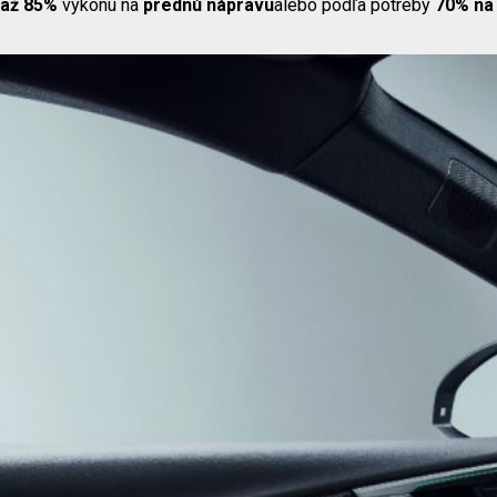
až
85%
výkonu na
prednú nápravu
alebo podľa potreby
70% na