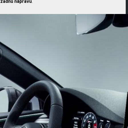
 zadnú nápravu
.