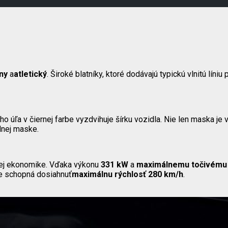
ny
a
atletický
. Široké blatníky, ktoré dodávajú typickú vlnitú líni
 úľa v čiernej farbe vyzdvihuje šírku vozidla. Nie len maska je v
nej maske.
rej ekonomike. Vďaka výkonu
331 kW
a
maximálnemu točivém
e schopná dosiahnuť
maximálnu rýchlosť 280 km/h
.