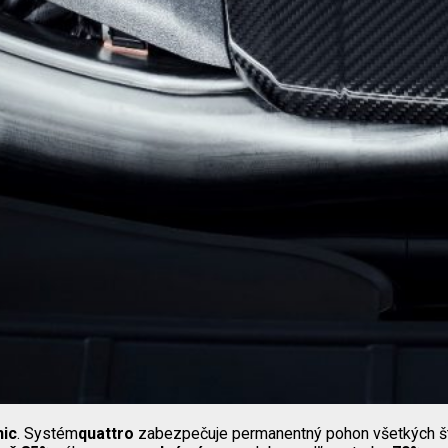
nic
. Systém
quattro
zabezpečuje permanentný pohon všetkých št