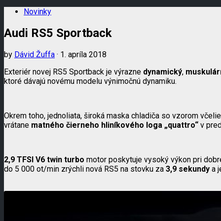
Novinky
Audi RS5 Sportback
by
Dávid Žuffa
· 1. apríla 2018
Exteriér novej RS5 Sportback je výrazne
dynamický
,
muskulár
ktoré dávajú novému modelu výnimočnú dynamiku.
Okrem toho, jednoliata, široká maska chladiča so vzorom včelieho
vrátane
matného čierneho hliníkového loga „quattro“
v pred
2,9 TFSI V6 twin turbo
motor poskytuje vysoký výkon pri dob
do 5 000 ot/min zrýchli nová RS5 na stovku za
3,9 sekundy
a j