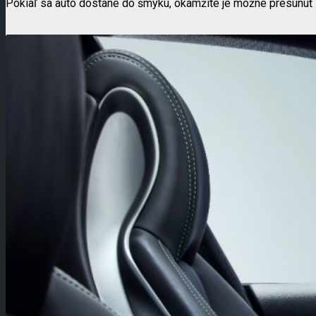
Pokiaľ sa auto dostane do šmyku, okamžite je možné presunúť