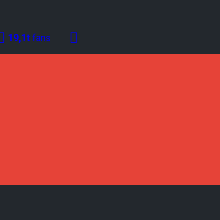
19,1t
fans