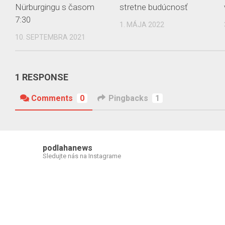
Nürburgingu s časom
stretne budúcnosť
7:30
1. MÁJA 2022
10. SEPTEMBRA 2021
1 RESPONSE
Comments
0
Pingbacks
1
podlahanews
Sledujte nás na Instagrame