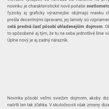
novinku je charakteristické nové poňatie
svetlomet
fyzicky aj graficky výraznejšie objímajú masku ch
prešla decentnými úpravami, jej lamely sú vzpriamen
celá predná časť pôsobí uhladenejším dojmom
. O
to spôsobené aj tým, že tu na seba jednotlivé línie v
Úplne nový je aj zadný nárazník.
Novinka pôsobí veľmi sviežim dojmom, akoby diz
načrtli len tak zľahka. V skutočnosti však zmeny diz