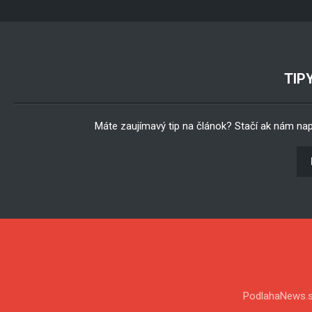
TIP
Máte zaujímavý tip na článok? Stačí ak nám na
PodlahaNews.s