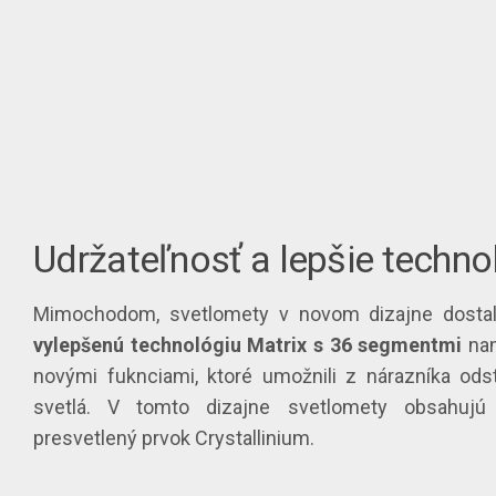
Udržateľnosť a lepšie techno
Mimochodom, svetlomety v novom dizajne dostali 
vylepšenú technológiu Matrix s 36 segmentmi
nam
novými fuknciami, ktoré umožnili z nárazníka ods
svetlá. V tomto dizajne svetlomety obsahujú
presvetlený prvok Crystallinium.