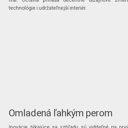
technológie i udržateľnejší interiér.
Omladená ľahkým perom
Inovácie týkajúce sa vzhľadu sú viditeľné na prv