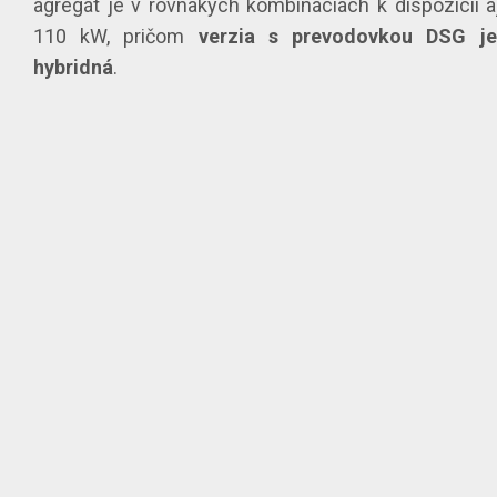
agregát je v rovnakých kombináciách k dispozícii aj
110 kW, pričom
verzia s prevodovkou DSG je
hybridná
.