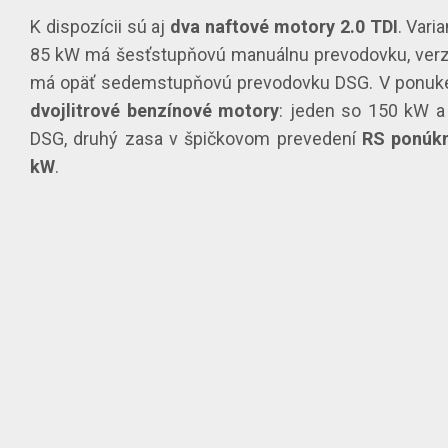
K dispozícii sú aj
dva naftové motory 2.0 TDI
. Vari
85 kW má šesťstupňovú manuálnu prevodovku, verz
má opäť sedemstupňovú prevodovku DSG. V ponuk
dvojlitrové benzínové motory
: jeden so 150 kW a
DSG, druhý zasa v špičkovom prevedení
RS ponúk
kW
.