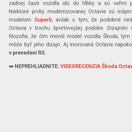
zadnej časti vozidla idú do hĺbky a sú veľmi p
Niektoré prvky modernizovanej Octavie sú inšpi
modelom
Superb
, avšak s tým, že podobné rieš
Octavia v trochu športovejšej podobe. Dizajnéri
filozofie, že čím menší model vozidla Škoda, tým
môže byť jeho dizajn. Aj inovovaná Octavia napoko
v prevedení RS
.
➡️
NEPREHLIADNITE:
VIDEORECENZIA Škoda Octav