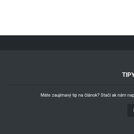
TIP
Máte zaujímavý tip na článok? Stačí ak nám na