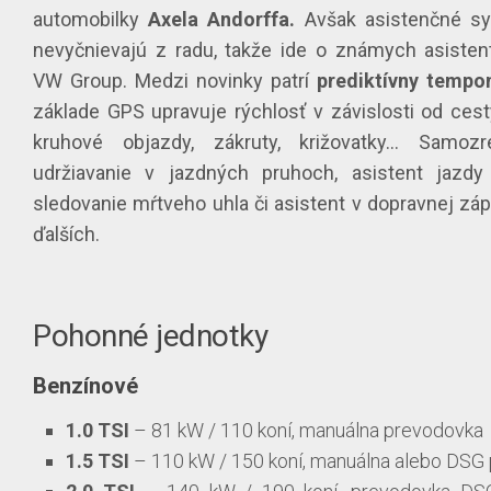
automobilky
Axela Andorffa.
Avšak asistenčné sy
nevyčnievajú z radu, takže ide o známych asiste
VW Group. Medzi novinky patrí
prediktívny tempo
základe GPS upravuje rýchlosť v závislosti od ces
kruhové objazdy, zákruty, križovatky… Samoz
udržiavanie v jazdných pruhoch, asistent jazdy
sledovanie mŕtveho uhla či asistent v dopravnej z
ďalších.
Pohonné jednotky
Benzínové
1.0 TSI
– 81 kW / 110 koní, manuálna prevodovka
1.5 TSI
– 110 kW / 150 koní, manuálna alebo DSG