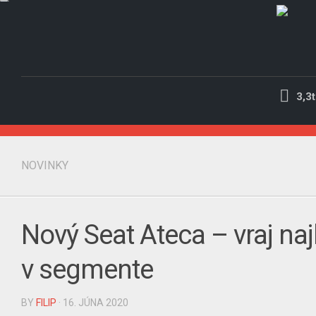
Skip
to
content
3,3t
NOVINKY
Nový Seat Ateca – vraj na
v segmente
BY
FILIP
· 16. JÚNA 2020