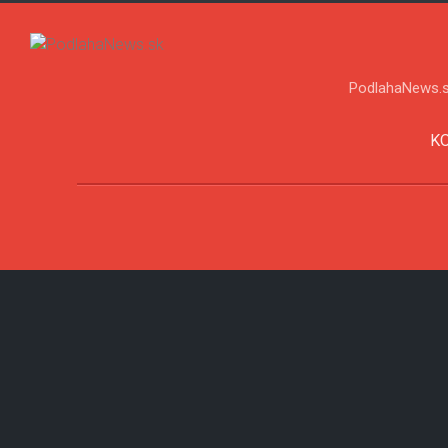
PodlahaNews.s
K