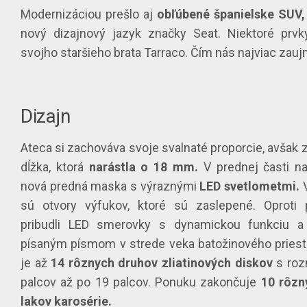
Modernizáciou prešlo aj
obľúbené španielske SUV,
nový dizajnový jazyk značky Seat. Niektoré prvk
svojho staršieho brata Tarraco. Čím nás najviac zau
Dizajn
Ateca si zachováva svoje svalnaté proporcie, avšak 
dĺžka, ktorá
narástla o 18 mm.
V prednej časti n
nová predná maska s výraznými
LED svetlometmi.
V
sú otvory výfukov, ktoré sú zaslepené. Oproti 
pribudli LED smerovky s dynamickou funkciu 
písaným písmom v strede veka batožinového priest
je až
14 rôznych druhov zliatinových diskov
s roz
palcov až po 19 palcov. Ponuku zakončuje
10 rôzn
lakov karosérie.