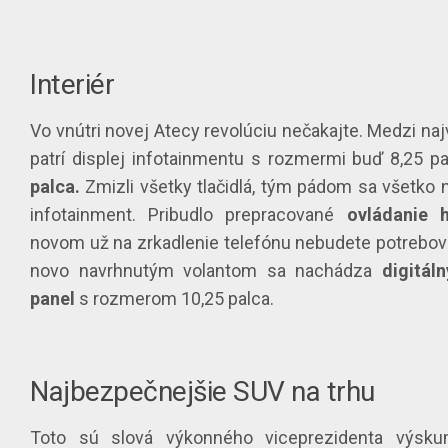
Interiér
Vo vnútri novej Atecy revolúciu nečakajte. Medzi na
patrí displej infotainmentu s rozmermi buď 8,25 p
palca.
Zmizli všetky tlačidlá, tým pádom sa všetko 
infotainment. Pribudlo prepracované
ovládanie 
novom už na zrkadlenie telefónu nebudete potrebova
novo navrhnutým volantom sa nachádza
digitáln
panel
s rozmerom 10,25 palca.
Najbezpečnejšie SUV na trhu
Toto sú slová výkonného viceprezidenta výsk