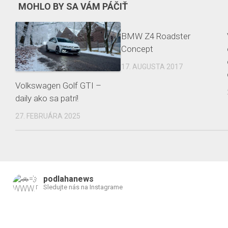
MOHLO BY SA VÁM PÁČIŤ
BMW Z4 Roadster
Concept
17. AUGUSTA 2017
Volkswagen Golf GTI –
daily ako sa patrí!
27. FEBRUÁRA 2025
podlahanews
Sledujte nás na Instagrame