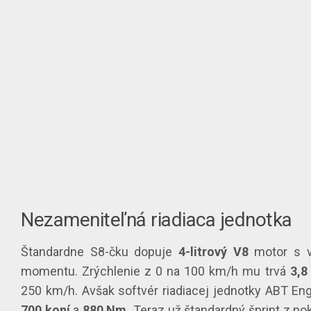
Nezameniteľná riadiaca jednotka
Štandardne S8-čku dopuje
4-litrový V8
motor s 
momentu. Zrýchlenie z 0 na 100 km/h mu trvá
3,8
250 km/h. Avšak softvér riadiacej jednotky ABT Eng
700 koní
a
880 Nm.
Teraz už štandardný šprint z po