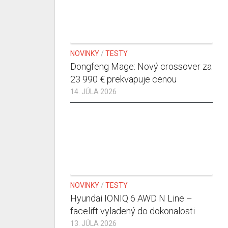
NOVINKY
/
TESTY
Dongfeng Mage: Nový crossover za
23 990 € prekvapuje cenou
14. JÚLA 2026
NOVINKY
/
TESTY
Hyundai IONIQ 6 AWD N Line –
facelift vyladený do dokonalosti
13. JÚLA 2026