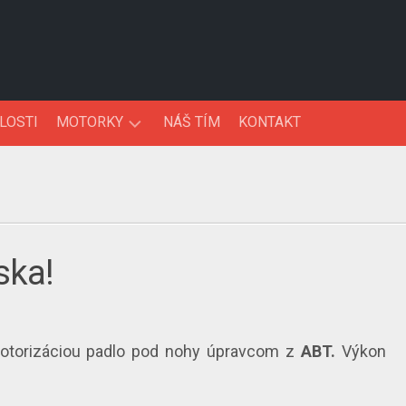
LOSTI
MOTORKY
NÁŠ TÍM
KONTAKT
NOVINKY
TESTY
ska!
motorizáciou padlo pod nohy úpravcom z
ABT.
Výkon