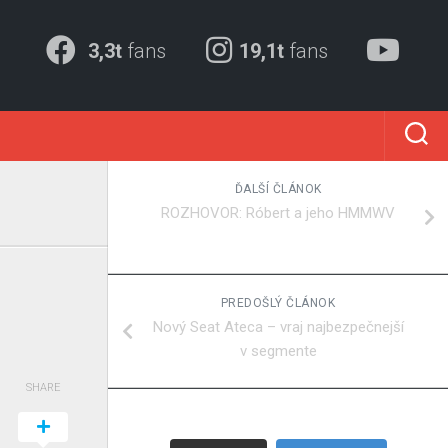
3,3t
fans
19,1t
fans
ĎALŠÍ ČLÁNOK
ROZHOVOR: Róbert a jeho HMMWV
PREDOŠLÝ ČLÁNOK
Nový Seat Ateca – vraj najbezpečnejší
v segmente
SHARE