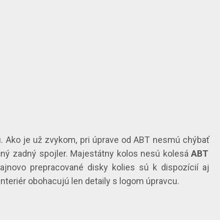
tu. Ako je už zvykom, pri úprave od ABT nesmú chýbať
čný zadný spojler. Majestátny kolos nesú kolesá
ABT
novo prepracované disky kolies sú k dispozícií aj
nteriér obohacujú len detaily s logom úpravcu.