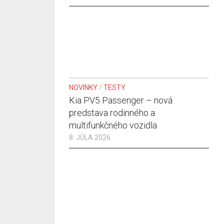
NOVINKY
/
TESTY
Kia PV5 Passenger – nová
predstava rodinného a
multifunkčného vozidla
8. JÚLA 2026