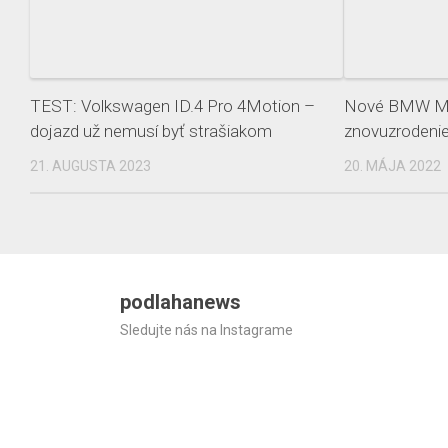
TEST: Volkswagen ID.4 Pro 4Motion –
Nové BMW M4
dojazd už nemusí byť strašiakom
znovuzrodenie
21. AUGUSTA 2023
20. MÁJA 2022
podlahanews
Sledujte nás na Instagrame