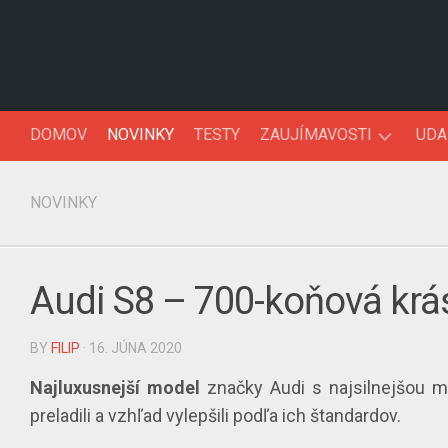
Skip
to
content
DOMOV
NOVINKY
TESTY
ZAUJÍMAVOSTI
UDA
AUTOFAKTY
NOVINKY
AUTO90’KY
Audi S8 – 700-koňová krá
BY
FILIP
· 16. JÚNA 2020
Najluxusnejší model
značky Audi s najsilnejšou 
preladili a vzhľad vylepšili podľa ich štandardov.