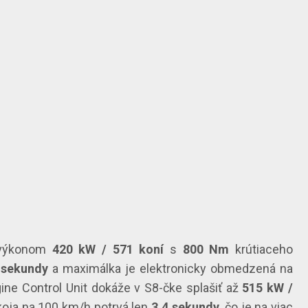
výkonom
420 kW / 571 koní
s
800 Nm
krútiaceho
 sekundy
a maximálka je elektronicky obmedzená na
ine Control Unit dokáže v S8-čke splašiť až
515 kW /
koja na 100 km/h potrvá len
3,4 sekundy,
čo je na viac