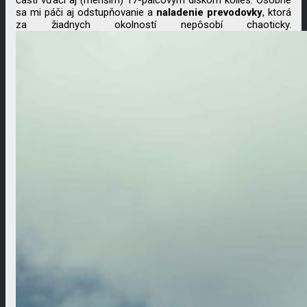
časti vďačí aj (menším) 17-palcovým diskom kolies. Osobne
sa mi páči aj odstupňovanie a
naladenie
prevodovky
, ktorá
za žiadnych okolností nepôsobí chaoticky.