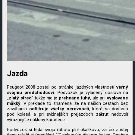
Jazda
Peugeot 2008 zostal po stránke jazdných vlastností
verný
svojmu
predchodcovi
. Podvozok je vyladený doslova na
,,
zlatý
stred
” takže nie je
prehnane
tuhý
, ale ani
vyslovene
mäkký
. V preklade to znamená, že na našich cestách bez
zaváhania
odfiltruje
všetky
nerovnosti
, ktoré sa dostanú
pod kolesá a pri svižnejších prejazdoch zákrut nedovolí
výraznejšie náklony karosérie.
Podvozok si teda svoju robotu plní ukážkovo, za čo z istej