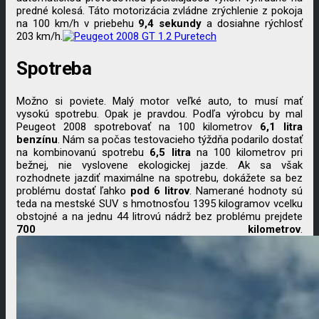
predné kolesá. Táto motorizácia zvládne zrýchlenie z pokoja
na 100 km/h v priebehu
9,4 sekundy
a dosiahne rýchlosť
203 km/h.
Spotreba
Možno si poviete. Malý motor veľké auto, to musí mať
vysokú spotrebu. Opak je pravdou. Podľa výrobcu by mal
Peugeot 2008 spotrebovať na 100 kilometrov
6,1 litra
benzínu
. Nám sa počas testovacieho týždňa podarilo dostať
na kombinovanú spotrebu
6,5
litra
na 100 kilometrov pri
bežnej, nie vyslovene ekologickej jazde. Ak sa však
rozhodnete jazdiť maximálne na spotrebu, dokážete sa bez
problému dostať ľahko
pod 6 litrov
. Namerané hodnoty sú
teda na mestské SUV s hmotnosťou 1395 kilogramov vcelku
obstojné a na jednu 44 litrovú nádrž bez problému prejdete
700 kilometrov
.