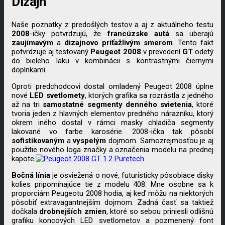
Dizajn
Naše poznatky z predošlých testov a aj z aktuálneho testu
2008
-ičky potvrdzujú, že
francúzske
autá
sa uberajú
zaujímavým
a
dizajnovo
príťažlivým
smerom
. Tento fakt
potvrdzuje aj testovaný
Peugeot
2008
v prevedení
GT
odetý
do bieleho laku v kombinácii s kontrastnými čiernymi
doplnkami.
Oproti predchodcovi dostal omladený Peugeot 2008 úplne
nové
LED
svetlomety
, ktorých grafika sa rozrástla z jedného
až na tri
samostatné
segmenty
denného
svietenia
, ktoré
tvoria jeden z hlavných elementov predného nárazníku, ktorý
okrem iného dostal v rámci masky chladiča segmenty
lakované vo farbe karosérie. 2008-ička tak pôsobí
sofistikovaným
a
vyspelým
dojmom. Samozrejmosťou je aj
použitie nového loga značky a označenia modelu na prednej
kapote.
Bočná
línia
je osviežená o nové, futuristicky pôsobiace disky
kolies pripomínajúce tie z modelu 408. Mne osobne sa k
proporciám Peugeotu 2008 hodia, aj keď môžu na niektorých
pôsobiť extravagantnejším dojmom. Zadná časť sa taktiež
dočkala
drobnejších
zmien
, ktoré so sebou priniesli odlišnú
grafiku koncových LED svetlometov a pozmenený font