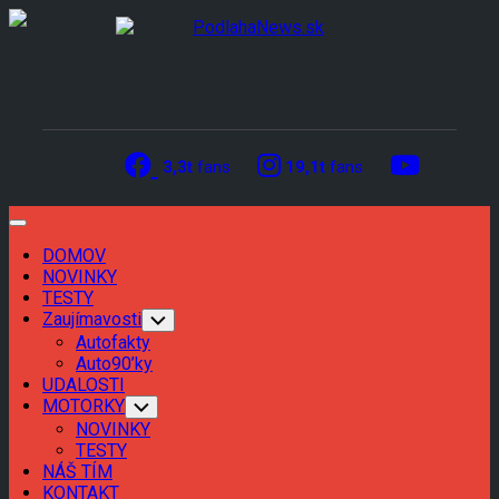
Skip
to
content
3,3t
fans
19,1t
fans
Expand
Menu
DOMOV
Current
NOVINKY
Page
Current
TESTY
Parent
Page
Zaujímavosti
Toggle
Child
Parent
Autofakty
Menu
Auto90’ky
UDALOSTI
MOTORKY
Toggle
Child
NOVINKY
Menu
TESTY
NÁŠ TÍM
KONTAKT