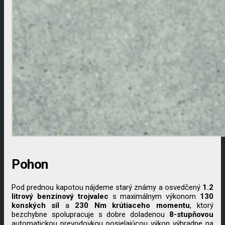
Pohon
Pod prednou kapotou nájdeme starý známy a osvedčený
1.2
litrový benzínový trojvalec
s maximálnym výkonom
130
konských
síl
a
230
Nm
krútiaceho
momentu
, ktorý
bezchybne spolupracuje s dobre doladenou
8-stupňovou
automatickou prevodovkou posielajúcou výkon výhradne na