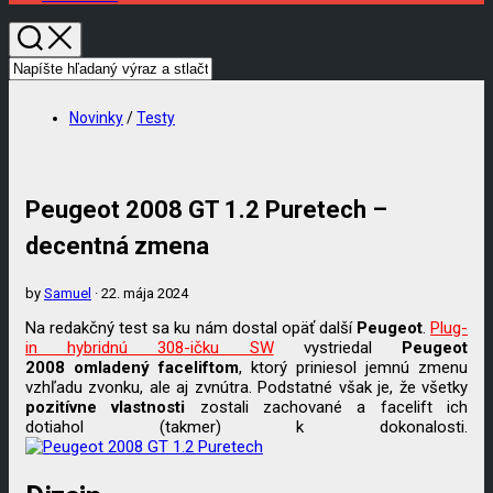
Novinky
/
Testy
Peugeot 2008 GT 1.2 Puretech –
decentná zmena
by
Samuel
· 22. mája 2024
Na redakčný test sa ku nám dostal opäť další
Peugeot
.
Plug-
in hybridnú 308-ičku SW
vystriedal
Peugeot
2008
omladený
faceliftom
, ktorý priniesol jemnú zmenu
vzhľadu zvonku, ale aj zvnútra. Podstatné však je, že všetky
pozitívne
vlastnosti
zostali zachované a facelift ich
dotiahol (takmer) k dokonalosti.