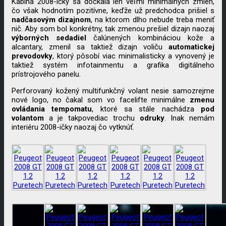
Kabína 2008-ičky sa dočkala len veľmi minimálnych zmien,
čo však hodnotím pozitívne, keďže už predchodca prišiel s
nadčasovým
dizajnom
, na ktorom dlho nebude treba meniť
nič. Aby som bol konkrétny, tak zmenou prešiel dizajn naozaj
výborných
sedadiel
čalúnených kombináciou kože a
alcantary, zmenil sa taktiež dizajn voliču
automatickej
prevodovky
, ktorý pôsobí viac minimalisticky a vynovený je
taktiež systém infotainmentu a grafika digitálneho
prístrojového panelu.
Perforovaný kožený multifunkčný volant nesie samozrejme
nové logo, no čakal som vo facelifte minimálne
zmenu
ovládania
tempomatu
, ktoré sa stále nachádza
pod
volantom
a je takpovediac trochu
odruky
. Inak nemám
interiéru 2008-ičky naozaj čo vytknúť.