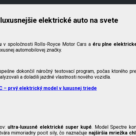
uxusnejšie elektrické auto na svete
u
v spoločnosti Rolls-Royce Motor Cars a
éru plne elektrick
uxusnej automobilovej značky.
pešne dokončil náročný testovací program, počas ktorého pre
alyzovali a doladili jazdné vlastnosti nového vozidla.
 prvý elektrický model v luxusnej triede
lov:
ultra-luxusné elektrické super kupé
. Model Spectre kom
tvára mimoriadny pocit sily, čo naznačuje
najširšia mriežka ch