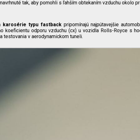
i navrhnuté tak, aby pomohli s ľahším obtekaním vzduchu okolo pr
a karosérie typu fastback
pripomínajú najpútavejšie automobi
ho koeficientu odporu vzduchu (cx) u vozidla Rolls-Royce s h
 a testovania v aerodynamickom tuneli.