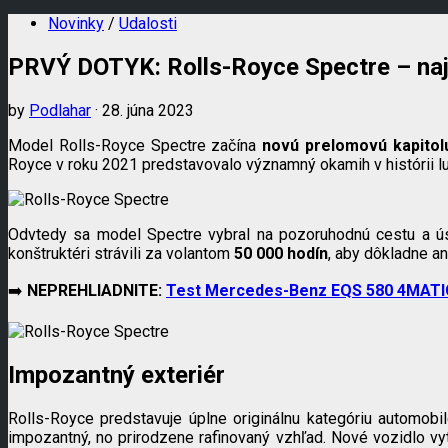
Novinky
/
Udalosti
PRVÝ DOTYK: Rolls-Royce Spectre – najl
by
Podlahar
· 28. júna 2023
Model Rolls-Royce Spectre začína
novú prelomovú kapitol
Royce v roku 2021 predstavovalo významný okamih v histórii l
Odvtedy sa model Spectre vybral na pozoruhodnú cestu a ús
konštruktéri strávili za volantom
50 000 hodín
, aby dôkladne an
➡️
NEPREHLIADNITE:
Test Mercedes-Benz EQS 580 4MATIC –
Impozantný exteriér
Rolls-Royce predstavuje úplne originálnu kategóriu automobi
impozantný, no prirodzene rafinovaný vzhľad. Nové vozidlo vy