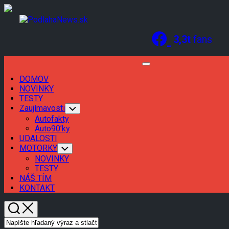
Skip
to
content
3,3t
fans
Expand
Menu
DOMOV
Current
NOVINKY
Page
TESTY
Parent
Zaujímavosti
Toggle
Child
Autofakty
Menu
Auto90’ky
Current
UDALOSTI
Page
MOTORKY
Toggle
Child
Parent
NOVINKY
Menu
TESTY
NÁŠ TÍM
KONTAKT