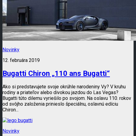
Novinky
12. februára 2019
Bugatti Chiron „110 ans Bugatti“
Ako si predstavujete svoje okrúhle narodeniny Vy? V kruhu
rodiny a priateľov alebo divokou jazdou do Las Vegas?
Bugatti túto dilemu vyriešilo po svojom. Na oslavu 110. rokov
od svôjho založenia prinieslo špeciálnu, oslavnú edíciu
Chiron...
Novinky