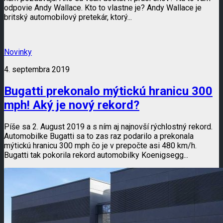
odpovie Andy Wallace. Kto to vlastne je? Andy Wallace je
britský automobilový pretekár, ktorý...
Novinky
4. septembra 2019
Bugatti prekonalo mýtickú hranicu 300
mph! Aký je nový rekord?
Píše sa 2. August 2019 a s ním aj najnovší rýchlostný rekord.
Automobilke Bugatti sa to zas raz podarilo a prekonala
mýtickú hranicu 300 mph čo je v prepočte asi 480 km/h.
Bugatti tak pokorila rekord automobilky Koenigsegg...