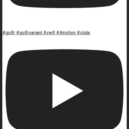
#golfr #golfrvariant #vwR #4motion #slide