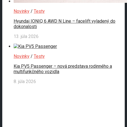
Novinky
/
Testy
Hyundai IONIQ 6 AWD N Line – facelift vyladený do
dokonalosti
13. júla 2026
Novinky
/
Testy
Kia PV5 Passenger – nová predstava rodinného a
multifunkčného vozidla
8. júla 2026