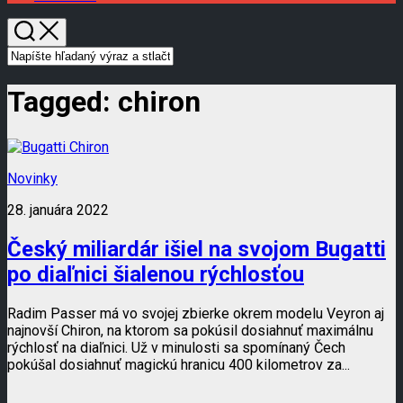
Tagged:
chiron
Novinky
28. januára 2022
Český miliardár išiel na svojom Bugatti
po diaľnici šialenou rýchlosťou
Radim Passer má vo svojej zbierke okrem modelu Veyron aj
najnovší Chiron, na ktorom sa pokúsil dosiahnuť maximálnu
rýchlosť na diaľnici. Už v minulosti sa spomínaný Čech
pokúšal dosiahnuť magickú hranicu 400 kilometrov za...