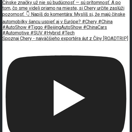
Spoznaj Chery - najväčšieho exportéra áut z Číny [ROADTRIP]