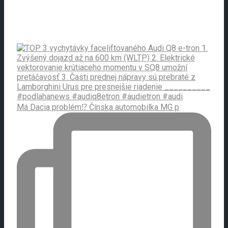
Má Dacia problém⁉️ Čínska automobilka MG p