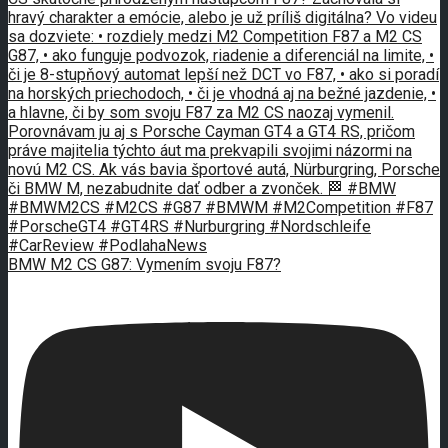
BMW M2 CS G87: Vymením svoju F87?