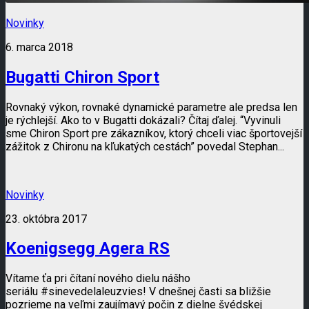
Novinky
6. marca 2018
Bugatti Chiron Sport
Rovnaký výkon, rovnaké dynamické parametre ale predsa len
je rýchlejší. Ako to v Bugatti dokázali? Čítaj ďalej. “Vyvinuli
sme Chiron Sport pre zákazníkov, ktorý chceli viac športovejší
zážitok z Chironu na kľukatých cestách” povedal Stephan...
Novinky
23. októbra 2017
Koenigsegg Agera RS
Vítame ťa pri čítaní nového dielu nášho
seriálu #sinevedelaleuzvies! V dnešnej časti sa bližšie
pozrieme na veľmi zaujímavý počin z dielne švédskej