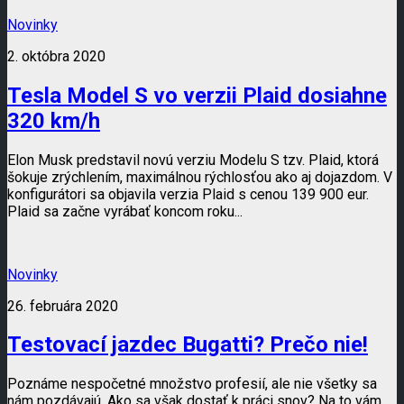
Novinky
2. októbra 2020
Tesla Model S vo verzii Plaid dosiahne
320 km/h
Elon Musk predstavil novú verziu Modelu S tzv. Plaid, ktorá
šokuje zrýchlením, maximálnou rýchlosťou ako aj dojazdom. V
konfigurátori sa objavila verzia Plaid s cenou 139 900 eur.
Plaid sa začne vyrábať koncom roku...
Novinky
26. februára 2020
Testovací jazdec Bugatti? Prečo nie!
Poznáme nespočetné množstvo profesií, ale nie všetky sa
nám pozdávajú. Ako sa však dostať k práci snov? Na to vám