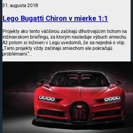
31. augusta 2018
Lego Bugatti Chiron v mierke 1:1
Projekty ako tento väčšinou začínajú dlhotrvajúcim tichom na
inžinierskom briefingu, za ktorým nasleduje výbuch smiechu.
Až potom si inžinieri v Legu uvedomili, že sa nejedná o vtip.
„Tieto projekty vždy začínajú smiechom ale pokračujú
problémami.“...