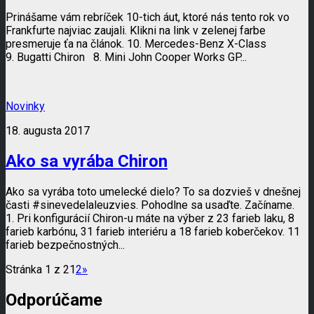
Prinášame vám rebríček 10-tich áut, ktoré nás tento rok vo
Frankfurte najviac zaujali. Klikni na link v zelenej farbe
presmeruje ťa na článok. 10. Mercedes-Benz X-Class
9. Bugatti Chiron 8. Mini John Cooper Works GP...
Novinky
18. augusta 2017
Ako sa vyrába Chiron
Ako sa vyrába toto umelecké dielo? To sa dozvieš v dnešnej
časti #sinevedelaleuzvies. Pohodlne sa usaďte. Začíname.
1. Pri konfigurácií Chiron-u máte na výber z 23 farieb laku, 8
farieb karbónu, 31 farieb interiéru a 18 farieb koberčekov. 11
farieb bezpečnostných...
Stránka 1 z 2
1
2
»
Odporúčame