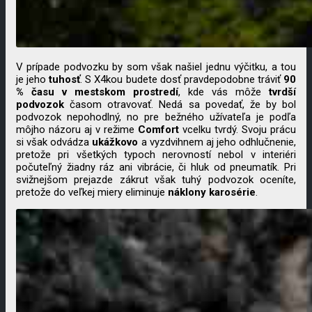
V prípade podvozku by som však našiel jednu výčitku, a tou
je jeho
tuhosť
. S X4kou budete dosť pravdepodobne tráviť
90
% času v mestskom prostredí
, kde vás môže
tvrdší
podvozok
časom otravovať. Nedá sa povedať, že by bol
podvozok nepohodlný, no pre bežného užívateľa je podľa
môjho názoru aj v režime
Comfort
vcelku tvrdý. Svoju prácu
si však odvádza
ukážkovo
a vyzdvihnem aj jeho odhlučnenie,
pretože pri všetkých typoch nerovností nebol v interiéri
počuteľný žiadny ráz ani vibrácie, či hluk od pneumatík. Pri
svižnejšom prejazde zákrut však tuhý podvozok oceníte,
pretože do veľkej miery eliminuje
náklony karosérie
.