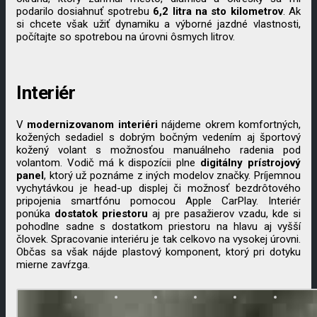
podarilo dosiahnuť spotrebu
6,2 litra na sto kilometrov
. Ak
si chcete však užiť dynamiku a výborné jazdné vlastnosti,
počítajte so spotrebou na úrovni ôsmych litrov.
Interiér
V
modernizovanom interiéri
nájdeme okrem komfortných,
kožených sedadiel s dobrým bočným vedením aj športový
kožený volant s možnosťou manuálneho radenia pod
volantom. Vodič má k dispozícii plne
digitálny prístrojový
panel
, ktorý už poznáme z iných modelov značky. Príjemnou
vychytávkou je head-up displej či možnosť bezdrôtového
pripojenia smartfónu pomocou Apple CarPlay. Interiér
ponúka
dostatok priestoru
aj pre pasažierov vzadu, kde si
pohodlne sadne s dostatkom priestoru na hlavu aj vyšší
človek. Spracovanie interiéru je tak celkovo na vysokej úrovni.
Občas sa však nájde plastový komponent, ktorý pri dotyku
mierne zavŕzga.