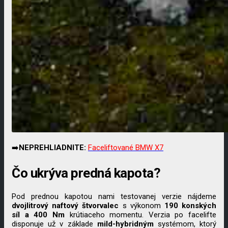
➡️
NEPREHLIADNITE:
Faceliftované BMW X7
Čo ukrýva predná kapota?
Pod prednou kapotou nami testovanej verzie nájdeme
dvojlitrový naftový štvorvalec
s výkonom
190 konských
síl a 400 Nm
krútiaceho momentu. Verzia po facelifte
disponuje už v základe
mild-hybridným
systémom, ktorý