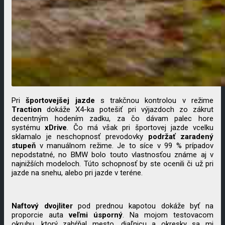
Pri
športovejšej jazde
s trakčnou kontrolou v režime
Traction
dokáže X4-ka potešiť pri výjazdoch zo zákrut
decentným hodením zadku, za čo dávam palec hore
systému
xDrive
. Čo má však pri športovej jazde vcelku
sklamalo je neschopnosť prevodovky
podržať zaradený
stupeň
v manuálnom režime. Je to síce v 99 % prípadov
nepodstatné, no BMW bolo touto vlastnosťou známe aj v
najnižších modeloch. Túto schopnosť by ste ocenili či už pri
jazde na snehu, alebo pri jazde v teréne.
Naftový dvojliter
pod prednou kapotou dokáže byť na
proporcie auta
veľmi úsporný
. Na mojom testovacom
okruhu, ktorý zahŕňal mesto, diaľnicu a okresky sa mi