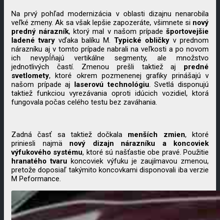
Na prvý pohľad modernizácia v oblasti dizajnu nenarobila
veľké zmeny. Ak sa však lepšie zapozeráte, všimnete si
nový
predný nárazník
, ktorý mal v našom prípade
športovejšie
ladené tvary
vďaka balíku M.
Typické obličky
v prednom
nárazníku aj v tomto prípade nabrali na veľkosti a po novom
ich nevypĺňajú vertikálne segmenty, ale množstvo
jednotlivých častí. Zmenou prešli taktiež aj
predné
svetlomety
, ktoré okrem pozmenenej grafiky prinášajú v
našom prípade aj
laserovú technológiu
. Svetlá disponujú
taktiež funkciou vyrezávania oproti idúcich vozidiel, ktorá
fungovala počas celého testu bez zaváhania.
Zadná časť sa taktiež dočkala
menších zmien
, ktoré
priniesli najmä
nový dizajn nárazníku a koncoviek
výfukového systému
, ktoré sú našťastie obe pravé. Použitie
hranatého tvaru
koncoviek výfuku je zaujímavou zmenou,
pretože doposiaľ takýmito koncovkami disponovali iba verzie
M Peformance.