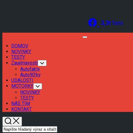
Skip
to
content
3,3t
fans
Expand
Menu
DOMOV
Current
NOVINKY
Page
TESTY
Parent
Zaujímavosti
Toggle
Child
Autofakty
Menu
Auto90’ky
Current
UDALOSTI
Page
MOTORKY
Toggle
Child
Parent
NOVINKY
Menu
TESTY
NÁŠ TÍM
KONTAKT