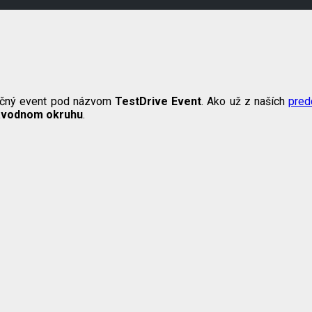
dičný event pod názvom
TestDrive Event
. Ako už z naších
pred
ávodnom okruhu
.