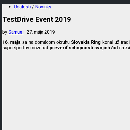
Udalosti
/
Novinky
TestDrive Event 2019
by
Samuel
· 27. mája 2019
16. mája
sa na domácom okruhu
Slovakia Ring
konal už tra
superšportov možnosť
preveriť schopnosti svojich áut
na
z