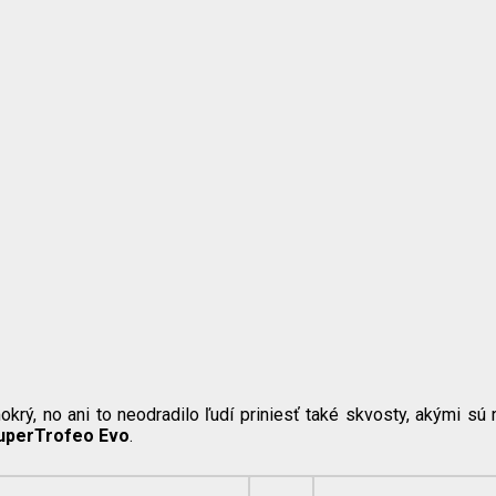
ý, no ani to neodradilo ľudí priniesť také skvosty, akými sú 
uperTrofeo Evo
.