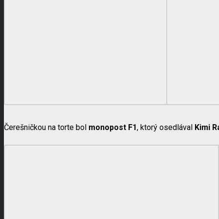
Čerešničkou na torte bol
monopost F1
, ktorý osedlával
Kimi R