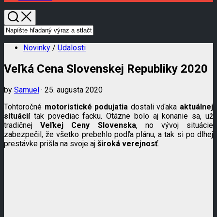
Novinky
/
Udalosti
Veľká Cena Slovenskej Republiky 2020
by
Samuel
· 25. augusta 2020
Tohtoročné
motoristické podujatia
dostali vďaka
aktuálnej
situácií
tak povediac facku. Otázne bolo aj konanie sa, už
tradičnej
Veľkej Ceny Slovenska
, no vývoj situácie
zabezpečil, že všetko prebehlo podľa plánu, a tak si po dlhej
prestávke prišla na svoje aj
široká verejnosť
.