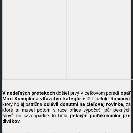
V nedeľných pretekoch
došiel prvý v celkovom poradí
opäť
Miro Konôpka
a
víťazstvo kategórie GT
patrilo
Rosinovi
,
ktorý ho aj patrične
oslávil donutmi na cieľovej rovinke
, za
ktoré si musel potom v race office vypočuť ,,pár pekných
slov“, no každopádne to bolo
pekným poďakovaním pre
divákov
.