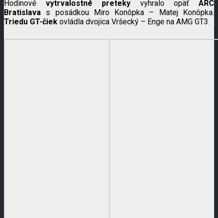
Hodinové
vytrvalostné preteky
vyhralo opäť
ARC
Bratislava
s posádkou Miro Konôpka – Matej Konôpka.
Triedu GT-čiek
ovládla dvojica Vršecký – Enge na AMG GT3.