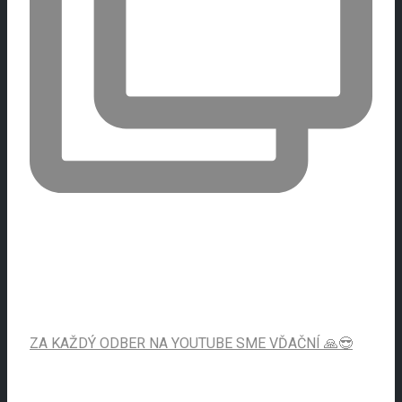
ZA KAŽDÝ ODBER NA YOUTUBE SME VĎAČNÍ 🙏😎