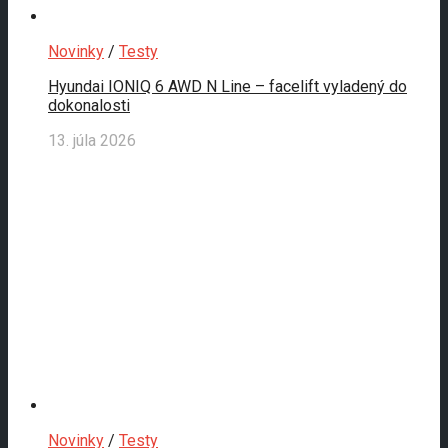
Novinky
/
Testy
Hyundai IONIQ 6 AWD N Line – facelift vyladený do
dokonalosti
13. júla 2026
Novinky
/
Testy