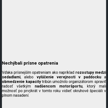
Nechýbali prísne opatrenia
Vďaka prísnejším opatreniam ako napríklad
rozostupy medzi
sedadlami
, alebo
vylúčenie verejnosti v paddocku
a
obmedzenie kapacity
tribún umožnilo organizátorom spraviť
radosť všetkým
nadšencom motoršportu
, ktorý mali
možnosť po prvýkrát v tomto roku vidieť okruhové špeciáli v
plnom nasadení.