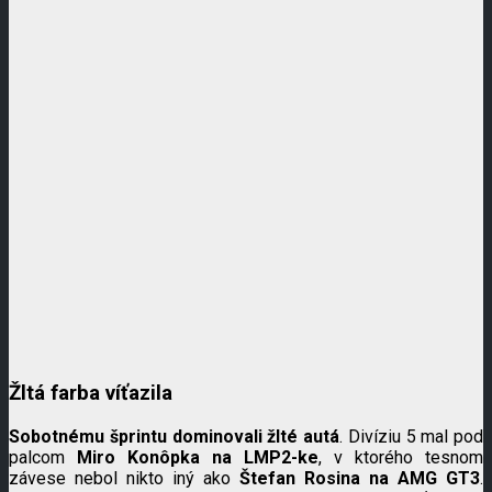
Žltá farba víťazila
Sobotnému šprintu dominovali žlté autá
. Divíziu 5 mal pod
palcom
Miro Konôpka na LMP2-ke
, v ktorého tesnom
závese nebol nikto iný ako
Štefan Rosina na AMG GT3
.