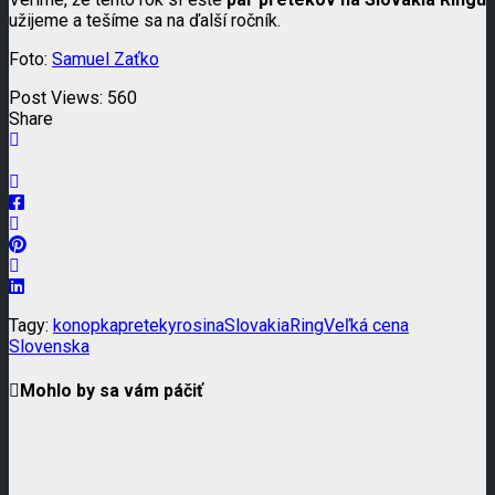
užijeme a tešíme sa na ďalší ročník.
Foto:
Samuel Zaťko
Post Views:
560
Share
Tagy:
konopka
preteky
rosina
SlovakiaRing
Veľká cena
Slovenska
Mohlo by sa vám páčiť