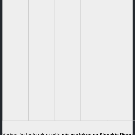
Veríme, že tento rok si ešte
pár pretekov na Slovakia Ringu