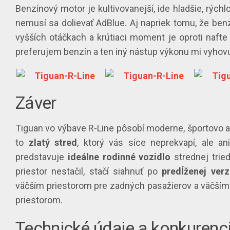
Benzínový motor je kultivovanejší, ide hladšie, rýchl
nemusí sa dolievať AdBlue. Aj napriek tomu, že benz
vyšších otáčkach a krútiaci moment je oproti nafte 
preferujem benzín a ten iný nástup výkonu mi vyhovu
Záver
Tiguan vo výbave R-Line pôsobí moderne, športovo a
to
zlatý stred
, ktorý vás síce neprekvapí, ale a
predstavuje
ideálne rodinné vozidlo
strednej trie
priestor nestačil, stačí siahnuť po
predĺženej verz
väčším priestorom pre zadných pasažierov a väčší
priestorom.
Technické údaje a konkurenc