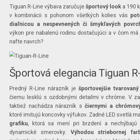
Tiguan R-Line výbava zaručuje
športový look
a 190 
v kombinácii s pohonom všetkých kolies vás
pote
diaľnicou a nespevnených či šmykľavých povrc
výkon pre nabalenú rodinu dostačujúci a v čom má 
nafte navrch?
Športová elegancia Tiguan R
Predný R-Line nárazník je
športovejšie tvarovaný
čiernu lesklú s ozdobnými detailmi v chróme. V za
taktiež nachádza nárazník s
čiernymi a chrómov
ktoré imitujú koncovky výfukov. Zadné LED svetlá m
grafiku
, ktorá sa mení pri brzdení a nechýbajú 
dynamické smerovky.
Výhodou striebornej far