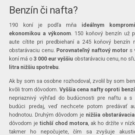
Benzín či nafta?
190 koní je podľa mňa
ideálnym komprom
ekonomikou a výkonom
. 150 koňový benzín už p
aute cítite pri predbiehaní a 245 koňový benzín
obstarávaciu cenu.
Porovnateľný naftový motor
s 
koní má o
3 000 eur vyššiu
obstarávaciu cenu, no sľ
litra nižšiu spotrebu
.
Ak by som sa osobne rozhodoval, zvolil by som be
kvôli trom dôvodom.
Vyššia cena nafty oproti benz
nepriaznivý výhľad do budúcnosti pre naftu a s
budúci predaj, veď nechcete potom predávať a
hodnotou. Druhým dôvodom je
nižšia obstarávaci
dôvodom je
tichší chod motora
, ak ho držíte v ní
takmer ho nepočujete, čím sa zvyšuje akusti