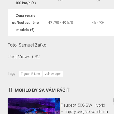
100 km/h (s)
Cena verzie
od/testovaného
42 790 / 49 570
45 490/
modelu (€)
Foto: Samuel Zaťko
Post Views:
632
Tagy:
Tiguan R-Line
volkswagen
MOHLO BY SA VÁM PÁČIŤ
Peugeot 508 SW Hybrid
– najštýlovejšie kombi na