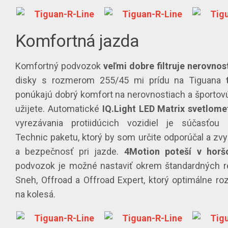
Komfortná jazda
Komfortný podvozok
veľmi dobre filtruje nerovnos
disky s rozmerom 255/45 mi prídu na Tiguana
ponúkajú dobrý komfort na nerovnostiach a športovú 
užijete. Automatické
IQ.Light LED Matrix svetlome
vyrezávania protiidúcich vozidiel je súčasťou p
Technic paketu, ktorý by som určite odporúčal a zvy
a bezpečnosť pri jazde.
4Motion poteší v horš
podvozok je možné nastaviť okrem štandardných r
Sneh, Offroad a Offroad Expert, ktorý optimálne ro
na kolesá.