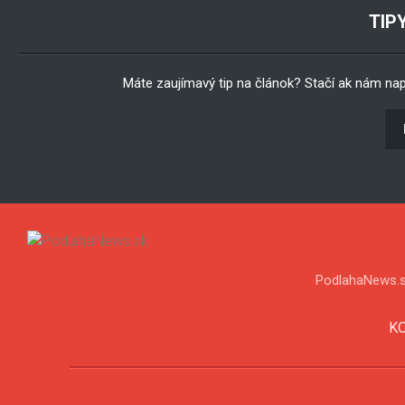
TIP
Máte zaujímavý tip na článok? Stačí ak nám na
PodlahaNews.s
K