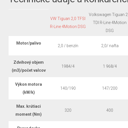
Volkswagen Tiguan 2
VW Tiguan 2,0 TFSI
TDI R-Line 4Motion
R-Line 4Motion DSG
DSG
Motor/palivo
2,0 / benzín
2,0/ nafta
Zdvihový objem
1984/4
1 968/4
(m3)/počet valcov
Výkon motora
140/190
147/200
(kW/k)
Max. krútiaci
320
400
moment (Nm)