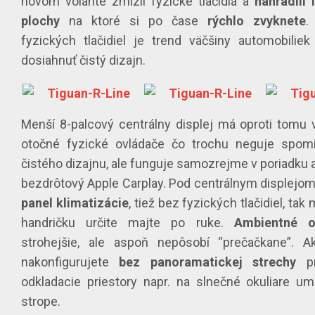
novom volante zmizli fyzické tlačidlá a
nahradili
plochy
na ktoré si po čase
rýchlo zvyknete
.
fyzických tlačidiel je trend väčšiny automobilie
dosiahnuť čistý dizajn.
Menší 8-palcový centrálny displej má oproti tomu
otočné fyzické ovládače čo trochu neguje spomí
čistého dizajnu, ale funguje samozrejme v poriadku 
bezdrôtový Apple Carplay. Pod centrálnym displejo
panel klimatizácie
, tiež bez fyzických tlačidiel, tak
handričku určite majte po ruke.
Ambientné os
strohejšie, ale aspoň nepôsobí “prečačkane”. A
nakonfigurujete
bez panoramatickej strechy
pr
odkladacie priestory napr. na slnečné okuliare 
strope.