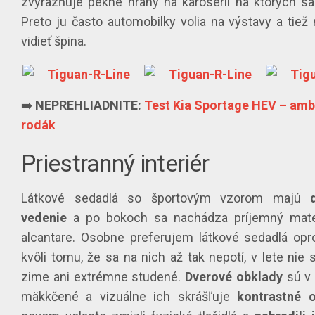
zvýrazňuje pekné hrany na karosérii na ktorých sa
Preto ju často automobilky volia na výstavy a tiež
vidieť špina.
➡️
NEPREHLIADNITE:
Test Kia Sportage HEV – amb
rodák
Priestranný interiér
Látkové sedadlá so športovým vzorom majú
vedenie
a po bokoch sa nachádza príjemný mate
alcantare. Osobne preferujem látkové sedadlá op
kvôli tomu, že sa na nich až tak nepotí, v lete nie
zime ani extrémne studené.
Dverové obklady
sú v 
mäkkčené a vizuálne ich skrášľuje
kontrastné o