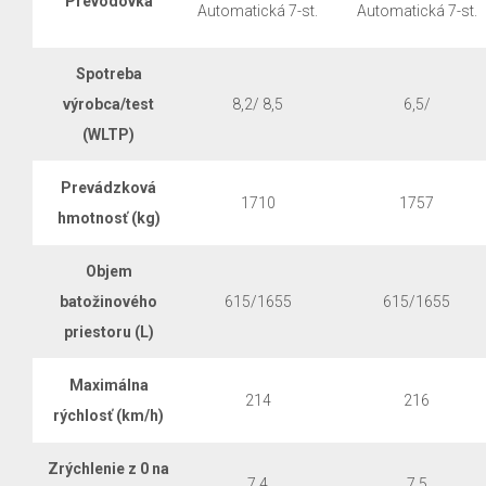
Prevodovka
Automatická 7-st.
Automatická 7-st.
Spotreba
výrobca/test
8,2/ 8,5
6,5/
(WLTP)
Prevádzková
1710
1757
hmotnosť (kg)
Objem
batožinového
615/1655
615/1655
priestoru (L)
Maximálna
214
216
rýchlosť (km/h)
Zrýchlenie z 0 na
7,4
7,5