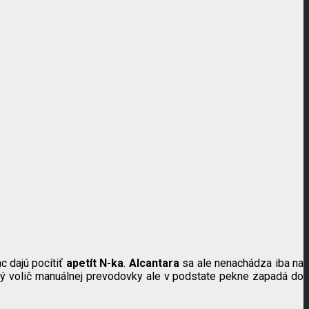
c dajú pocítiť
apetít N-ka
.
Alcantara
sa ale nenachádza iba na
ový volič manuálnej prevodovky ale v podstate pekne zapadá do