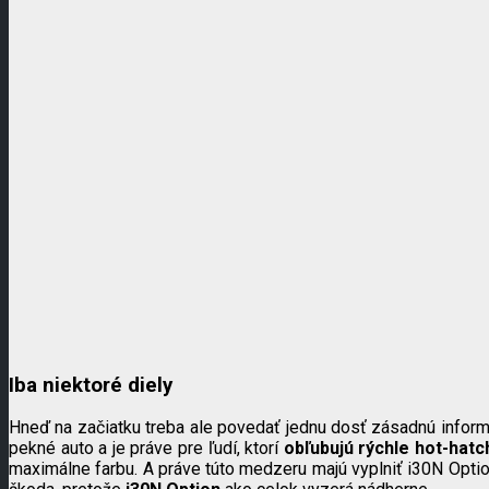
Iba niektoré diely
Hneď na začiatku treba ale povedať jednu dosť zásadnú informá
pekné auto a je práve pre ľudí, ktorí
obľubujú rýchle hot-hatc
maximálne farbu. A práve túto medzeru majú vyplniť i30N Optio