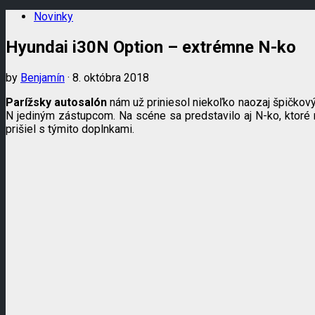
Novinky
Hyundai i30N Option – extrémne N-ko
by
Benjamín
· 8. októbra 2018
Parížsky autosalón
nám už priniesol niekoľko naozaj špičkový
N jediným zástupcom. Na scéne sa predstavilo aj N-ko, ktoré 
prišiel s týmito doplnkami.