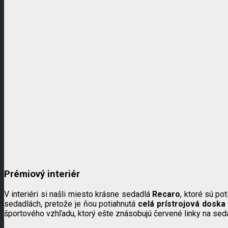
Prémiový interiér
V interiéri si našli miesto krásne sedadlá
Recaro
, ktoré sú po
sedadlách, pretože je ňou potiahnutá
celá prístrojová doska
športového vzhľadu, ktorý ešte znásobujú červené linky na se