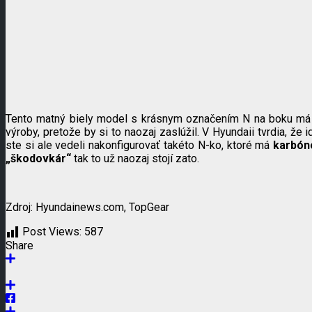
Tento matný biely model s krásnym označením N na boku má
výroby, pretože by si to naozaj zaslúžil. V Hyundaii tvrdia, ž
ste si ale vedeli nakonfigurovať takéto N-ko, ktoré má
karbón
„škodovkár“
tak to už naozaj stojí zato.
Zdroj: Hyundainews.com, TopGear
Post Views:
587
Share