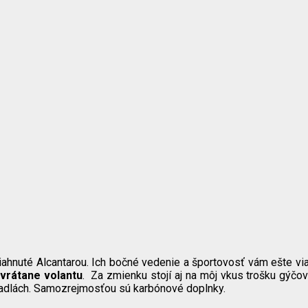
tiahnuté Alcantarou. Ich bočné vedenie a športovosť vám ešte via
 vrátane volantu
. Za zmienku stojí aj na môj vkus trošku gýč
dadlách. Samozrejmosťou sú karbónové doplnky.