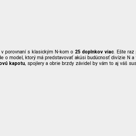
 v porovnaní s klasickým N-kom o
25 doplnkov viac
. Ešte raz
e ide o model, ktorý má predstavovať akúsi budúcnosť divízie N 
ovú kapotu
, spojlery a obrie brzdy závidel by vám to aj váš su