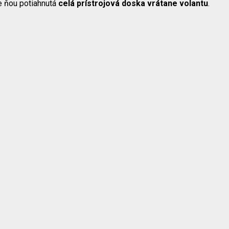
e ňou potiahnutá
celá prístrojová doska vrátane volantu
.