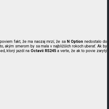
 poviem fakt, že ma naozaj mrzí, že sa
N Option
nedostalo do
a to, akým smerom by sa mala v najbližších rokoch uberať. Ak by
sed, ktorý jazdí na
Octavii RS245
a verte, že ak to povie zarytý