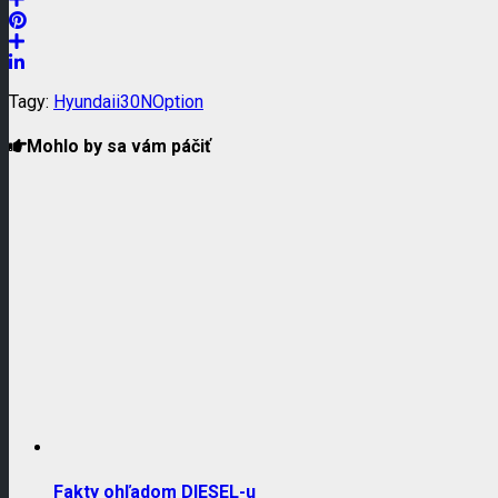
Tagy:
Hyundai
i30N
Option
Mohlo by sa vám páčiť
Fakty ohľadom DIESEL-u