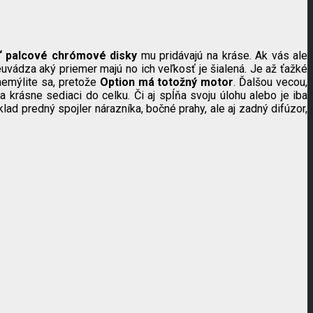
“ palcové chrómové disky
mu pridávajú na kráse. Ak vás ale
euvádza aký priemer majú no ich veľkosť je šialená. Je až ťažké
nemýlite sa, pretože
Option má totožný motor
. Ďalšou vecou,
 krásne sediaci do celku. Či aj spĺňa svoju úlohu alebo je iba
d predný spojler nárazníka, bočné prahy, ale aj zadný difúzor,