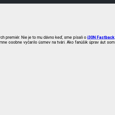
ch premiér. Nie je to mu dávno keď, sme písali o
i30N Fastback
mne osobne vyčarilo úsmev na tvári. Ako fanúšik úprav áut som