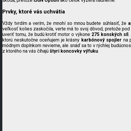
škoda, pretože
i30N Option
ako celok vyzerá nádherne.
Prvky, ktoré vás uchvátia
Vždy tvrdím a verím, že mnohí so mnou budete súhlasiť, že
a
veľkosť kolies zaskočila, verte má to svoj dôvod, pretože po
uveriť tomu, že budú krotiť motor o výkone
275 konských síl
.
ktorú neskutočne oceňujem je krásny
karbónový spojler
na p
módnym doplnkom nevieme, ale snáď sa to v rýchlej budúcnosti 
z ktorého na vás číhajú
štyri koncovky výfuku
.