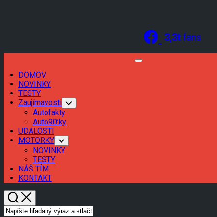
Skip
to
content
3,3t
fans
Expand
Menu
DOMOV
Current
NOVINKY
Page
TESTY
Parent
Zaujímavosti
Toggle
Child
Autofakty
Menu
Auto90’ky
UDALOSTI
MOTORKY
Toggle
Child
NOVINKY
Menu
TESTY
NÁŠ TÍM
KONTAKT