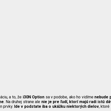
ciu, a to, že
i30N Option
sa v podobe, ako ho vidíme
nebude 
he
. Na druhej strane ale
nie je pre ľudí, ktorí majú radi istú d
n prvky.
Ide v podstate iba o ukážku niektorých dielov
, ktoré