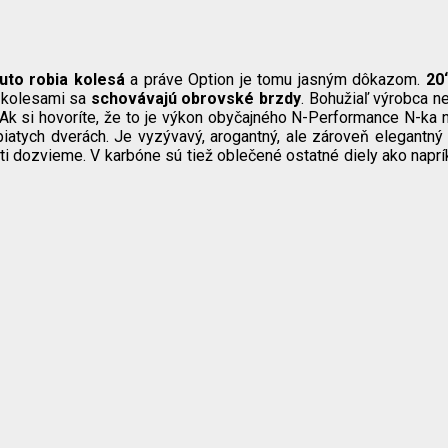
uto robia kolesá
a práve Option je tomu jasným dôkazom.
20
d kolesami sa
schovávajú obrovské brzdy
. Bohužiaľ výrobca n
 Ak si hovoríte, že to je výkon obyčajného N-Performance N-ka 
iatych dverách. Je vyzývavý, arogantný, ale zároveň elegantný a
dozvieme. V karbóne sú tiež oblečené ostatné diely ako napríkla