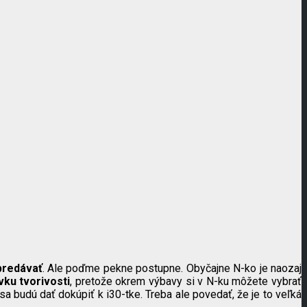
predávať
. Ale poďme pekne postupne. Obyčajne N-ko je naozaj
ávku tvorivosti
, pretože okrem výbavy si v N-ku môžete vybrať
 sa budú dať dokúpiť k i30-tke. Treba ale povedať, že je to veľká