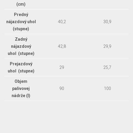
(cm)
Predný
nájazdový uhol
40,2
30,9
(stupne)
Zadný
nájazdový
42,8
29,9
uhol (stupne)
Prejazdový
29
25,7
uhol (stupne)
Objem
palivovej
90
100
nádrže (l)