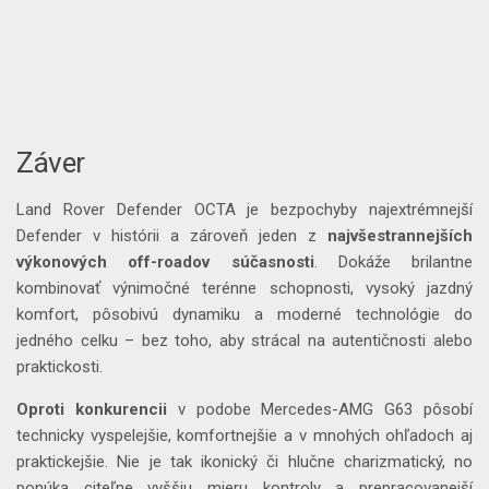
Záver
Land Rover Defender OCTA je bezpochyby najextrémnejší
Defender v histórii a zároveň jeden z
najvšestrannejších
výkonových off-roadov súčasnosti
. Dokáže brilantne
kombinovať výnimočné terénne schopnosti, vysoký jazdný
komfort, pôsobivú dynamiku a moderné technológie do
jedného celku – bez toho, aby strácal na autentičnosti alebo
praktickosti.
Oproti konkurencii
v podobe Mercedes-AMG G63 pôsobí
technicky vyspelejšie, komfortnejšie a v mnohých ohľadoch aj
praktickejšie. Nie je tak ikonický či hlučne charizmatický, no
ponúka citeľne vyššiu mieru kontroly a prepracovanejší