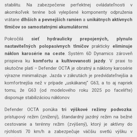
stabilitu. Na zabezpečenie perfektnej ovládateľnosti v
akomkoľvek teréne boli vylepšené komponenty odpruženia
vrátane
dlhších a pevnejších ramien
a
unikátnych aktívnych
tlmičov so samostatnými akumulátormi
.
Pokročilá
sieť hydraulicky prepojených, plynulo
nastaviteľných polopasívnych tlmičov
prakticky
eliminuje
náklon karosérie na ceste
. Systém 6D Dynamics zároveň
prispieva ku
komfortu a kultivovanosti jazdy
. V praxi to
skutočne platí – Defender OCTA je obratný a náklony karosérie
výrazne minimalizuje. Jazda v zákrutách je predvídateľnejšia a
komfortnejšia než v prípade „uskákanej“ G63, a to aj napriek
tomu, že G63 (od modelového roku 2025 po facelifte)
disponuje stabilizáciou náklonov.
Defender OCTA ponúka
tri výškové režimy podvozka
:
prístupový režim (znížený), štandardný jazdný režim na bežné
cestovanie a terénny režim (zvýšený), ktorý je aktívny do
rýchlosti 70 km/h a zabezpečuje väčšiu svetlú výšku v