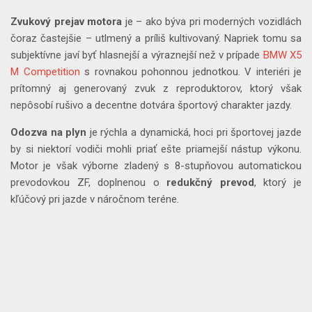
Zvukový prejav motora
je – ako býva pri moderných vozidlách
čoraz častejšie – utlmený a príliš kultivovaný. Napriek tomu sa
subjektívne javí byť hlasnejší a výraznejší než v prípade
BMW X5
M Competition
s rovnakou pohonnou jednotkou. V interiéri je
prítomný aj generovaný zvuk z reproduktorov, ktorý však
nepôsobí rušivo a decentne dotvára športový charakter jazdy.
Odozva na plyn
je rýchla a dynamická, hoci pri športovej jazde
by si niektorí vodiči mohli priať ešte priamejší nástup výkonu.
Motor je však výborne zladený s 8-stupňovou automatickou
prevodovkou ZF, doplnenou o
redukčný prevod
, ktorý je
kľúčový pri jazde v náročnom teréne.