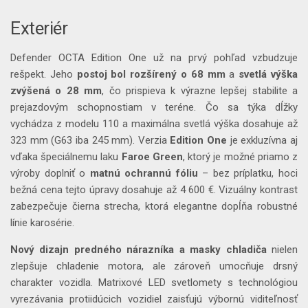
Exteriér
Defender OCTA Edition One už na prvý pohľad vzbudzuje
rešpekt. Jeho
postoj bol rozšírený o 68 mm
a
svetlá výška
zvýšená o 28 mm
, čo prispieva k výrazne lepšej stabilite a
prejazdovým schopnostiam v teréne. Čo sa týka dĺžky
vychádza z modelu 110 a maximálna svetlá výška dosahuje až
323 mm (G63 iba 245 mm). Verzia
Edition One
je exkluzívna aj
vďaka špeciálnemu laku
Faroe Green
, ktorý je možné priamo z
výroby doplniť o
matnú ochrannú fóliu
– bez príplatku, hoci
bežná cena tejto úpravy dosahuje až 4 600 €. Vizuálny kontrast
zabezpečuje čierna strecha, ktorá elegantne dopĺňa robustné
línie karosérie.
Nový dizajn predného nárazníka a masky chladiča
nielen
zlepšuje chladenie motora, ale zároveň umocňuje drsný
charakter vozidla. Matrixové LED svetlomety s technológiou
vyrezávania protiidúcich vozidiel zaisťujú výbornú viditeľnosť