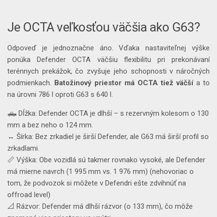
Je OCTA veľkosťou väčšia ako G63?
Odpoveď je jednoznačne áno. Vďaka nastaviteľnej výške
ponúka Defender OCTA väčšiu flexibilitu pri prekonávaní
terénnych prekážok, čo zvyšuje jeho schopnosti v náročných
podmienkach.
Batožinový priestor má OCTA tiež väčší
a to
na úrovni 786 l oproti G63 s 640 l.
🛻 Dĺžka: Defender OCTA je dlhší – s rezervným kolesom o 130
mm a bez neho o 124 mm.
↔️ Šírka: Bez zrkadiel je širší Defender, ale G63 má širší profil so
zrkadlami.
📏 Výška: Obe vozidlá sú takmer rovnako vysoké, ale Defender
má mierne navrch (1 995 mm vs. 1 976 mm) (nehovoriac o
tom, že podvozok si môžete v Defendri ešte zdvihnúť na
offroad level)
📐 Rázvor: Defender má dlhší rázvor (o 133 mm), čo môže