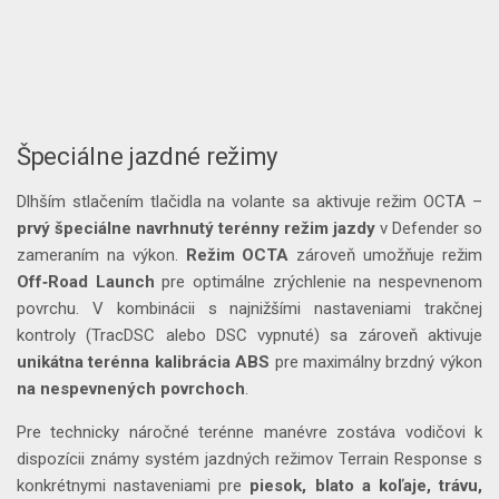
Špeciálne jazdné režimy
Dlhším stlačením tlačidla na volante sa aktivuje režim OCTA –
prvý špeciálne navrhnutý terénny režim jazdy
v Defender so
zameraním na výkon.
Režim OCTA
zároveň umožňuje režim
Off‑Road Launch
pre optimálne zrýchlenie na nespevnenom
povrchu. V kombinácii s najnižšími nastaveniami trakčnej
kontroly (TracDSC alebo DSC vypnuté) sa zároveň aktivuje
unikátna terénna kalibrácia ABS
pre maximálny brzdný výkon
na nespevnených povrchoch
.
Pre technicky náročné terénne manévre zostáva vodičovi k
dispozícii známy systém jazdných režimov Terrain Response s
konkrétnymi nastaveniami pre
piesok, blato a koľaje, trávu,