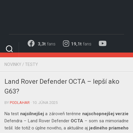
Skip
to
content
3,3t
fans
19,1t
fans
NOVINKY
/
TESTY
Land Rover Defender OCTA – lepší ako
G63?
BY
PODLAHAR
· 10. JÚNA 2025
Na test
najsilnejšej
a zároveň terénne
najschopnejšej verzie
Defendra – Land Rover Defender
OCTA
– som sa mimoriadne
tešil. Ide totiž o úplne nového, a aktuálne aj
jediného priameho