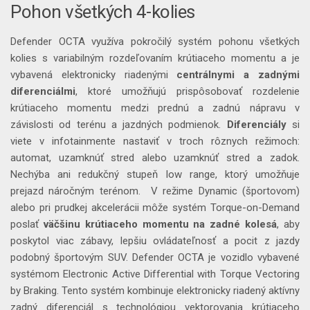
Pohon všetkých 4-kolies
Defender OCTA využíva pokročilý systém pohonu všetkých
kolies s variabilným rozdeľovaním krútiaceho momentu a je
vybavená elektronicky riadenými
centrálnymi a zadnými
diferenciálmi
, ktoré umožňujú prispôsobovať rozdelenie
krútiaceho momentu medzi prednú a zadnú nápravu v
závislosti od terénu a jazdných podmienok.
Diferenciály
si
viete v infotainmente nastaviť v troch rôznych režimoch:
automat, uzamknúť stred alebo uzamknúť stred a zadok.
Nechýba ani redukčný stupeň low range, ktorý umožňuje
prejazd náročným terénom. V režime Dynamic (športovom)
alebo pri prudkej akcelerácii môže systém Torque-on-Demand
poslať
väčšinu krútiaceho momentu na zadné kolesá
, aby
poskytol viac zábavy, lepšiu ovládateľnosť a pocit z jazdy
podobný športovým SUV. Defender OCTA je vozidlo vybavené
systémom Electronic Active Differential with Torque Vectoring
by Braking. Tento systém kombinuje elektronicky riadený aktívny
zadný diferenciál s technológiou vektorovania krútiaceho