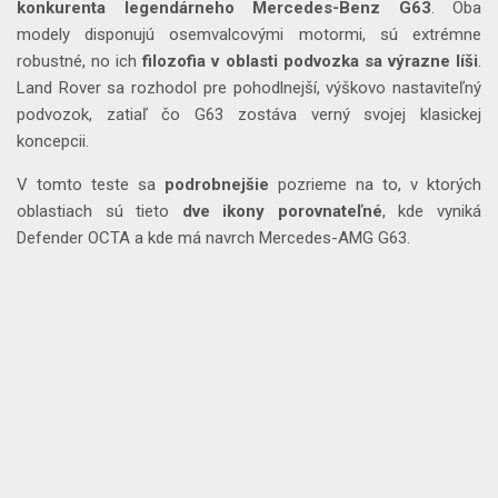
konkurenta legendárneho Mercedes-Benz G63
. Oba
modely disponujú osemvalcovými motormi, sú extrémne
robustné, no ich
filozofia v oblasti podvozka sa výrazne líši
.
Land Rover sa rozhodol pre pohodlnejší, výškovo nastaviteľný
podvozok, zatiaľ čo G63 zostáva verný svojej klasickej
koncepcii.
V tomto teste sa
podrobnejšie
pozrieme na to, v ktorých
oblastiach sú tieto
dve ikony porovnateľné
, kde vyniká
Defender OCTA a kde má navrch Mercedes-AMG G63.