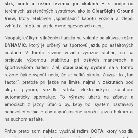
štrk, sneh a režim lezenia po skalách
– s podporou
terénnych asistenčných systémov, ako je
ClearSight Ground
View
, ktorý efektívne „spriehľadní“ kapotu vozidla a zlepší
výhľad aj istotu pri jazde mimo spevnených ciest.
Naopak, krátkym stlačením tlačidla na volante sa aktivuje režim
DYNAMIC
, ktorý je určený na športovú jazdu po asfaltových
cestách. V tomto režime vozidlo výrazne stuhne, čo sa
prejavuje výbornou stabilitou pri ostrých manévroch a
športovejšom riadení. Žiaľ,
stabilizačný systém
sa v tomto
režime úplne vypnúť nedá, čo je veľká škoda. Znižuje to „fun
factor“, pretože pri jazde na limite, najmä v zákrutách pod
plným plynom, vozidlo vďaka elektronickým zásahom
automaticky spomaľuje. To výrazne uberá na zábave a
emóciách z jazdy. Stačilo by, keby bol systém nastavený
benevolentnejšie – aby aspoň mierne umožnil jazdu bokom aj
na suchom asfalte.
Práve preto som najviac využíval režim
OCTA
, ktorý vozidlu