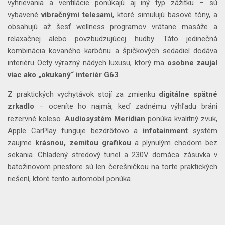
vyhrievania a ventilácie ponúkajú aj iný typ zážitku – sú
vybavené
vibračnými telesami
, ktoré simulujú basové tóny, a
obsahujú až šesť wellness programov vrátane masáže a
relaxačnej alebo povzbudzujúcej hudby. Táto jedinečná
kombinácia kovaného karbónu a špičkových sedadiel dodáva
interiéru Octy výrazný nádych luxusu, ktorý ma
osobne zaujal
viac ako „okukaný“ interiér G63
.
Z praktických vychytávok stojí za zmienku
digitálne spätné
zrkadlo
– oceníte ho najmä, keď zadnému výhľadu bráni
rezervné koleso.
Audiosystém Meridian
ponúka kvalitný zvuk,
Apple CarPlay funguje bezdrôtovo a
infotainment
systém
zaujme
krásnou, zemitou grafikou
a plynulým chodom bez
sekania. Chladený stredový tunel a 230V domáca zásuvka v
batožinovom priestore sú len čerešničkou na torte praktických
riešení, ktoré tento automobil ponúka.