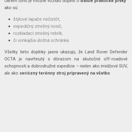
Okrem toho je možné vozidlo doplniť o
ďalšie praktické prvky
ako sú:
štýlové lapače nečistôt,
expedičný strešný nosič,
rozkladací strešný rebrík,
či vonkajšia úložná schránka.
Všetky tieto doplnky jasne ukazujú, že Land Rover Defender
OCTA je navrhnutý s dôrazom na skutočné off-roadové
schopnosti a dobrodružné expedície – nielen ako imidžové SUV,
ale ako
seriózny terénny stroj pripravený na všetko
.