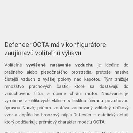
Defender OCTA má v konfigurátore
zaujímavú voliteľnú výbavu
Voliteľné
vyvýšené nasávanie vzduchu
je ideálne do
prašného alebo piesočnatého prostredia, pretože nasáva
čistejší vzduch z vyššej polohy nad kapotou. Tým znižuje
množstvo prachových častíc, ktoré sa dostávajú do
vzduchového filtra, a účinne chráni motor. Nasávanie je
vyrobené z uhlíkových vlákien s lesklou čiernou povrchovou
úpravou Narvik, pričom zostáva zachovaný viditeľný uhlíkový
vzor a dopĺňa ho bronzový nápis Defender – estetický detail,
ktorý podčiarkuje prémiový charakter modelu OCTA.