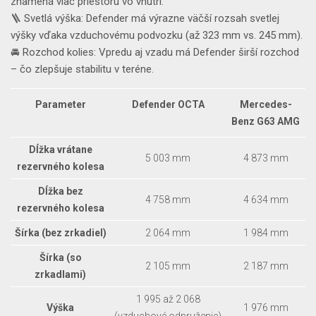
znamená viac priestoru vo vnútri.
🪜 Svetlá výška: Defender má výrazne väčší rozsah svetlej
výšky vďaka vzduchovému podvozku (až 323 mm vs. 245 mm).
🚘 Rozchod kolies: Vpredu aj vzadu má Defender širší rozchod
– čo zlepšuje stabilitu v teréne.
Parameter
Defender OCTA
Mercedes-
Benz G63 AMG
Dĺžka vrátane
5 003 mm
4 873 mm
rezervného kolesa
Dĺžka bez
4 758 mm
4 634 mm
rezervného kolesa
Šírka (bez zrkadiel)
2 064 mm
1 984 mm
Šírka (so
2 105 mm
2 187 mm
zrkadlami)
1 995 až 2 068
Výška
1 976 mm