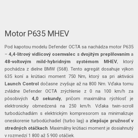
Motor P635 MHEV
Pod kapotou modelu Defender OCTA sa nachádza motor P635
–
4,4-litrový vidlicový osemvalec s dvojitým preplňovaním
a
48-voltovým mild-hybridným systémom MHEV
, ktorý
pochádza z dielne BMW (S68). Tento agregát dosahuje výkon
635 koní a krútiaci moment 750 Nm, ktorý sa pri aktivácii
Launch Control
dočasne zvyšuje až na 800 Nm. Vďaka tomu
zvládne Defender OCTA zrýchlenie z 0 na 100 km/h za
pôsobivých
4,0 sekundy
, pričom maximálna rýchlosť je
elektronicky obmedzená na 250 km/h. Vďaka twin-scroll
turbodúchadlám s elektrickým kompresorom sa minimalizuje
oneskorenie turbodúchadiel (turbo lag) a
zlepšuje pružnosť v
stredných otáčkach
. Maximálny krútiaci moment je dosiahnutý
v rozmedzí 1 800 až 5 900 otáčiek.