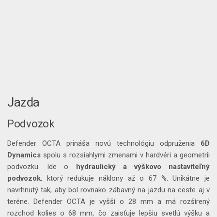
Jazda
Podvozok
Defender OCTA prináša novú technológiu odpruženia
6D
Dynamics
spolu s rozsiahlymi zmenami v hardvéri a geometrii
podvozku. Ide o
hydraulický a výškovo nastaviteľný
podvozok
, ktorý redukuje náklony až o 67 %. Unikátne je
navrhnutý tak, aby bol rovnako zábavný na jazdu na ceste aj v
teréne. Defender OCTA je vyšší o 28 mm a má rozšírený
rozchod kolies o 68 mm, čo zaisťuje lepšiu svetlú výšku a