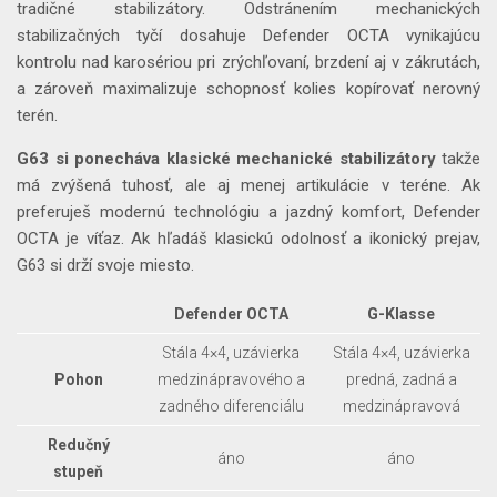
tradičné stabilizátory. Odstránením mechanických
stabilizačných tyčí dosahuje Defender OCTA vynikajúcu
kontrolu nad karosériou pri zrýchľovaní, brzdení aj v zákrutách,
a zároveň maximalizuje schopnosť kolies kopírovať nerovný
terén.
G63 si ponecháva klasické mechanické stabilizátory
takže
má zvýšená tuhosť, ale aj menej artikulácie v teréne. Ak
preferuješ modernú technológiu a jazdný komfort, Defender
OCTA je víťaz. Ak hľadáš klasickú odolnosť a ikonický prejav,
G63 si drží svoje miesto.
Defender OCTA
G-Klasse
Stála 4×4, uzávierka
Stála 4×4, uzávierka
Pohon
medzinápravového a
predná, zadná a
zadného diferenciálu
medzinápravová
Redučný
áno
áno
stupeň