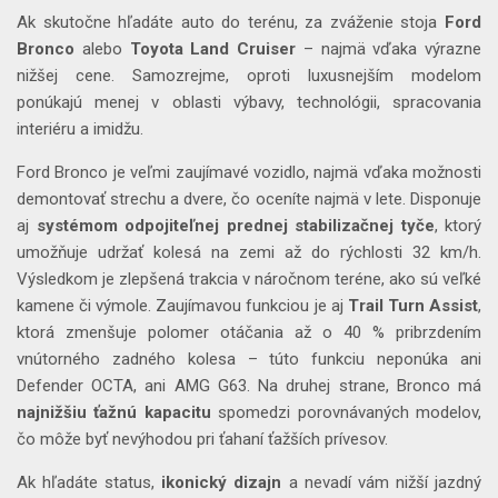
Ak skutočne hľadáte auto do terénu, za zváženie stoja
Ford
Bronco
alebo
Toyota Land Cruiser
– najmä vďaka výrazne
nižšej cene. Samozrejme, oproti luxusnejším modelom
ponúkajú menej v oblasti výbavy, technológii, spracovania
interiéru a imidžu.
Ford Bronco je veľmi zaujímavé vozidlo, najmä vďaka možnosti
demontovať strechu a dvere, čo oceníte najmä v lete. Disponuje
aj
systémom odpojiteľnej prednej stabilizačnej tyče
, ktorý
umožňuje udržať kolesá na zemi až do rýchlosti 32 km/h.
Výsledkom je zlepšená trakcia v náročnom teréne, ako sú veľké
kamene či výmole. Zaujímavou funkciou je aj
Trail Turn Assist
,
ktorá zmenšuje polomer otáčania až o 40 % pribrzdením
vnútorného zadného kolesa – túto funkciu neponúka ani
Defender OCTA, ani AMG G63. Na druhej strane, Bronco má
najnižšiu ťažnú kapacitu
spomedzi porovnávaných modelov,
čo môže byť nevýhodou pri ťahaní ťažších prívesov.
Ak hľadáte status,
ikonický dizajn
a nevadí vám nižší jazdný