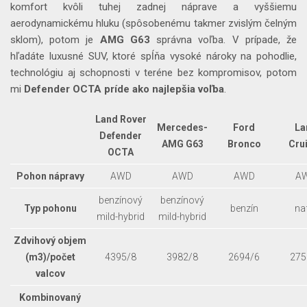
komfort kvôli tuhej zadnej náprave a vyššiemu
aerodynamickému hluku (spôsobenému takmer zvislým čelným
sklom), potom je
AMG G63
správna voľba. V prípade, že
hľadáte luxusné SUV, ktoré spĺňa vysoké nároky na pohodlie,
technológiu aj schopnosti v teréne bez kompromisov, potom
mi
Defender OCTA príde ako najlepšia voľba
.
Land Rover
Mercedes-
Ford
La
Defender
AMG G63
Bronco
Cru
OCTA
Pohon nápravy
AWD
AWD
AWD
A
benzínový
benzínový
Typ pohonu
benzín
na
mild-hybrid
mild-hybrid
Zdvihový objem
(m3)/počet
4395/8
3982/8
2694/6
275
valcov
Kombinovaný