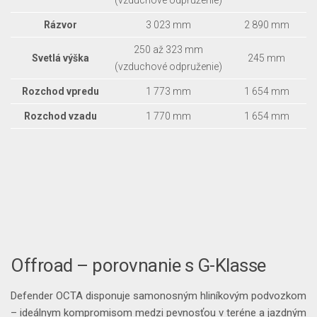
(vzduchové odpruženie)
Rázvor
3 023 mm
2 890 mm
250 až 323 mm
Svetlá výška
245 mm
(vzduchové odpruženie)
Rozchod vpredu
1 773 mm
1 654 mm
Rozchod vzadu
1 770 mm
1 654 mm
Offroad – porovnanie s G-Klasse
Defender OCTA disponuje samonosným hliníkovým podvozkom
– ideálnym kompromisom medzi pevnosťou v teréne a jazdným