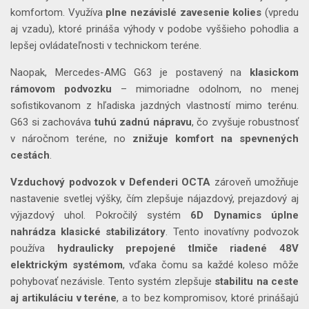
komfortom. Využíva
plne nezávislé zavesenie kolies
(vpredu
aj vzadu), ktoré prináša výhody v podobe vyššieho pohodlia a
lepšej ovládateľnosti v technickom teréne.
Naopak, Mercedes-AMG G63 je postavený na
klasickom
rámovom podvozku
– mimoriadne odolnom, no menej
sofistikovanom z hľadiska jazdných vlastností mimo terénu.
G63 si zachováva
tuhú zadnú nápravu
, čo zvyšuje robustnosť
v náročnom teréne, no
znižuje komfort na spevnených
cestách
.
Vzduchový podvozok v Defenderi OCTA
zároveň umožňuje
nastavenie svetlej výšky, čím zlepšuje nájazdový, prejazdový aj
výjazdový uhol. Pokročilý systém
6D Dynamics
úplne
nahrádza klasické stabilizátory
. Tento inovatívny podvozok
používa
hydraulicky prepojené tlmiče riadené 48V
elektrickým systémom
, vďaka čomu sa každé koleso môže
pohybovať nezávisle. Tento systém zlepšuje
stabilitu na ceste
aj artikuláciu v teréne
, a to bez kompromisov, ktoré prinášajú