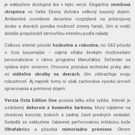
je exkluzívne dostupná iba v tejto verzii. Elegantná
semišová
stropnica
vo farbe Ebony dotvára celkový luxusný dojem.
Ambientné osvetlenie decentne rozptýlené na prístrojovej
doske a dverách ponúka možnosť zmeny farieb, čím si vodič
dokáže prispôsobiť atmosféru interiéru podľa nálady.
Celkovo interiér pôsobí
hodnotne a robustne
, no G63 pôsobí
o čosi luxusnejšie – najmä vďaka širokým možnostiam
personalizácie v rámci programu Manufaktur. Defender sa
vydáva iným smerom. Otvorene priznáva technické prvky, ako
sú
viditeľné skrutky na dverách
, čím zdôrazňuje svoju
robustnosť. Aj napriek tomu si však zachováva vysokú úroveň
spracovania a prémiový dojem.
Verzia Octa Edition One
posúva latku ešte vyššie. Interiér je
ozdobený
dekorom z kovaného karbónu
, ktorý nájdeme na
stredovej konzole, bokoch a zadnej časti predných sedadiel.
Sedadlá sú exkluzívne čalúnené perforovanou imitáciou kože
Ultrafabrics
a pôsobia
mimoriadne prémiovo
. Okrem