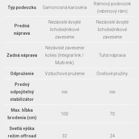
Rámový podvozok
Typ podvozku
Samonosná karoséria
(rebrinový rám)
Nezávislé dvojité
Nezávislé dvojité
Predná
lichobežníkové
lichobežníkové
náprava
zavesenie
zavesenie
Nezávislé zavesenie
Zadná náprava
kolies (Integral link /
Tuhá náprava
Multi-link)
Odpruženie
Vzduchové pruženie
Oceľové pružiny
Predný
odpojiteľný
nie
nie
stabilizátor
Max. hĺbka
100
70
brodenia (cm)
Svetlá výška
režim offroad
32
24