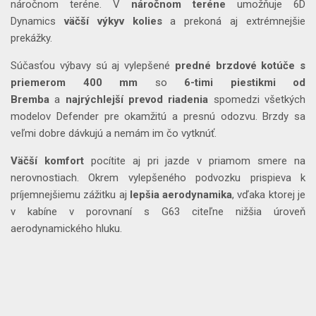
náročnom teréne. V
náročnom teréne
umožňuje 6D
Dynamics
väčší výkyv kolies
a prekoná aj extrémnejšie
prekážky.
Súčasťou výbavy sú aj vylepšené
predné brzdové kotúče s
priemerom 400 mm
so
6-timi piestikmi od
Bremba
a
najrýchlejší prevod riadenia
spomedzi všetkých
modelov Defender pre okamžitú a presnú odozvu. Brzdy sa
veľmi dobre dávkujú a nemám im čo vytknúť.
Väčší komfort
pocítite aj pri jazde v priamom smere na
nerovnostiach. Okrem vylepšeného podvozku prispieva k
príjemnejšiemu zážitku aj
lepšia aerodynamika
, vďaka ktorej je
v kabíne v porovnaní s G63 citeľne nižšia úroveň
aerodynamického hluku.