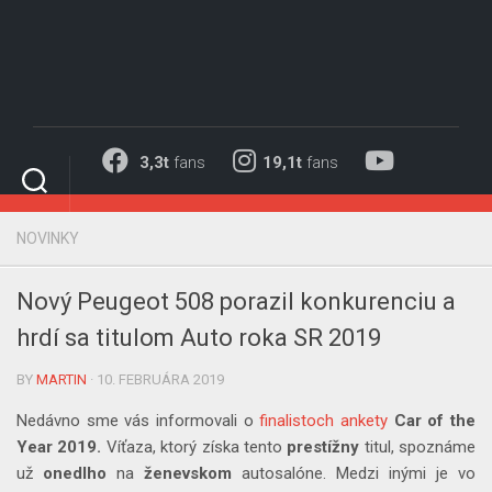
Skip
to
content
3,3t
fans
19,1t
fans
NOVINKY
Nový Peugeot 508 porazil konkurenciu a
hrdí sa titulom Auto roka SR 2019
BY
MARTIN
· 10. FEBRUÁRA 2019
Nedávno sme vás informovali o
finalistoch ankety
Car of the
Year 2019.
Víťaza, ktorý získa tento
prestížny
titul, spoznáme
už
onedlho
na
ženevskom
autosalóne. Medzi inými je vo