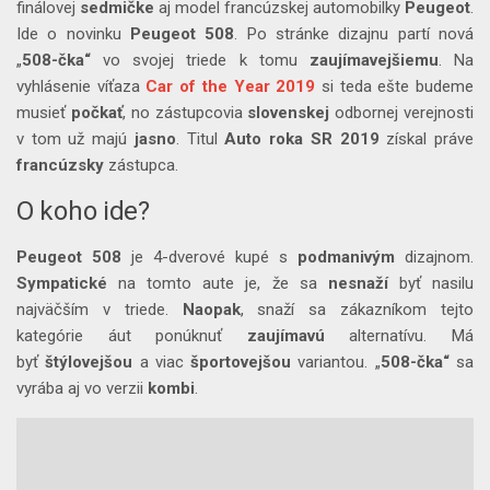
finálovej
sedmičke
aj model francúzskej automobilky
Peugeot
.
Ide o novinku
Peugeot
508
. Po stránke dizajnu partí nová
„
508-čka“
vo svojej triede k tomu
zaujímavejšiemu
. Na
vyhlásenie víťaza
Car of the Year 2019
si teda ešte budeme
musieť
počkať
, no zástupcovia
slovenskej
odbornej verejnosti
v tom už majú
jasno
. Titul
Auto roka SR 2019
získal práve
francúzsky
zástupca.
O koho ide?
Peugeot 508
je 4-dverové kupé s
podmanivým
dizajnom.
Sympatické
na tomto aute je, že sa
nesnaží
byť nasilu
najväčším v triede.
Naopak
, snaží sa zákazníkom tejto
kategórie áut ponúknuť
zaujímavú
alternatívu. Má
byť
štýlovejšou
a viac
športovejšou
variantou. „
508-čka“
sa
vyrába aj vo verzii
kombi
.