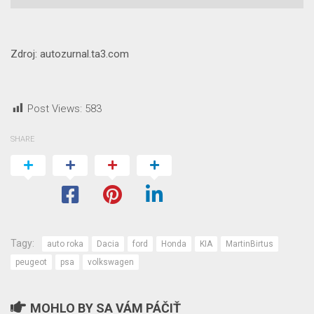
Zdroj: autozurnal.ta3.com
Post Views:
583
SHARE
Tagy:
auto roka
Dacia
ford
Honda
KIA
MartinBirtus
peugeot
psa
volkswagen
MOHLO BY SA VÁM PÁČIŤ