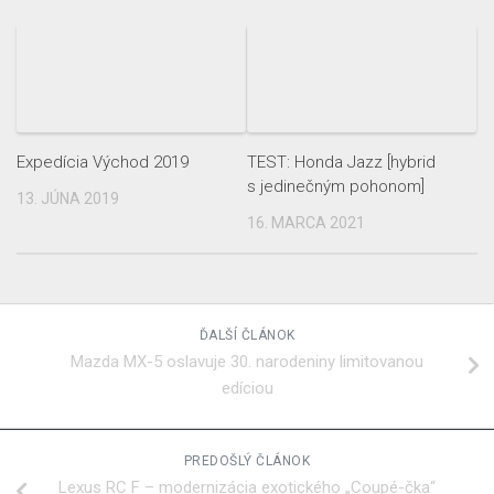
Expedícia Východ 2019
TEST: Honda Jazz [hybrid
s jedinečným pohonom]
13. JÚNA 2019
16. MARCA 2021
ĎALŠÍ ČLÁNOK
Mazda MX-5 oslavuje 30. narodeniny limitovanou
edíciou
PREDOŠLÝ ČLÁNOK
Lexus RC F – modernizácia exotického „Coupé-čka“