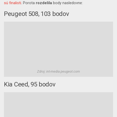
sú finalisti
. Porota
rozdelila
body nasledovne:
Peugeot 508, 103 bodov
Zdroj: int-media.peugeot.com
Kia Ceed, 95 bodov