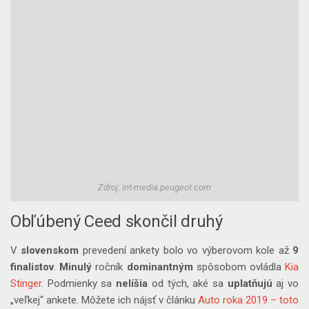
Zdroj: int-media.peugeot.com
Obľúbený Ceed skončil druhý
V
slovenskom
prevedení ankety bolo vo výberovom kole až
9
finalistov
.
Minulý
ročník
dominantným
spôsobom ovládla
Kia
Stinger
. Podmienky sa
nelíšia
od tých, aké sa
uplatňujú
aj vo
„veľkej“ ankete. Môžete ich nájsť v článku
Auto roka 2019 – toto