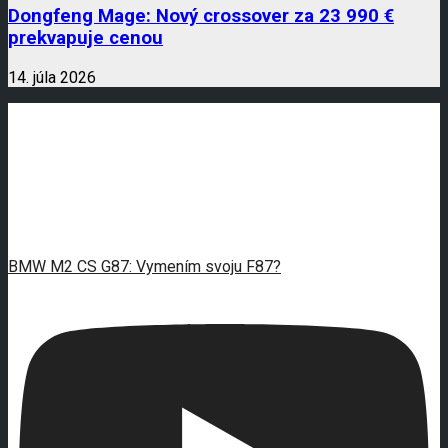
Dongfeng Mage: Nový crossover za 23 990 €
prekvapuje cenou
14. júla 2026
BMW M2 CS G87: Vymením svoju F87?