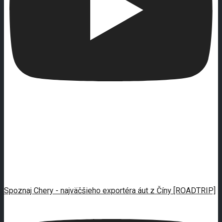
Spoznaj Chery - najväčšieho exportéra áut z Číny [ROADTRIP]