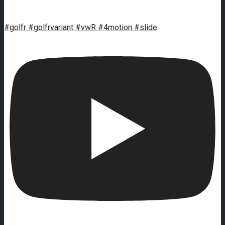
#golfr #golfrvariant #vwR #4motion #slide