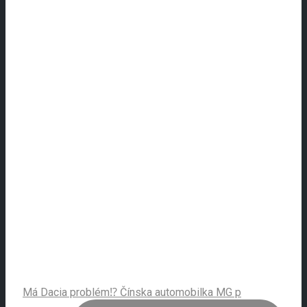
Má Dacia problém⁉️ Čínska automobilka MG p