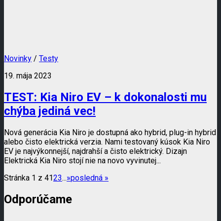
Novinky
/
Testy
19. mája 2023
TEST: Kia Niro EV – k dokonalosti mu
chýba jediná vec!
Nová generácia Kia Niro je dostupná ako hybrid, plug-in hybrid
alebo čisto elektrická verzia. Nami testovaný kúsok Kia Niro
EV je najvýkonnejší, najdrahší a čisto elektrický. Dizajn
Elektrická Kia Niro stojí nie na novo vyvinutej...
Stránka 1 z 4
1
2
3
...
»
posledná »
Odporúčame