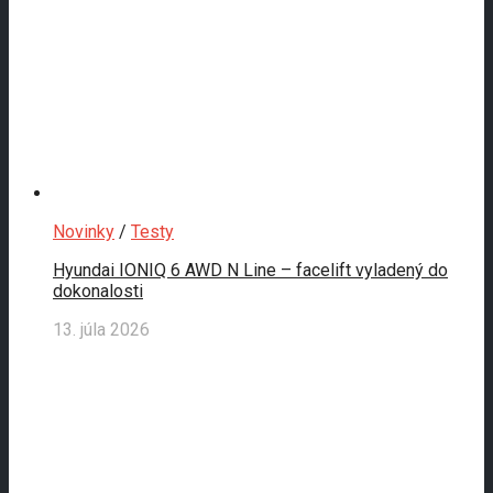
Novinky
/
Testy
Hyundai IONIQ 6 AWD N Line – facelift vyladený do
dokonalosti
13. júla 2026