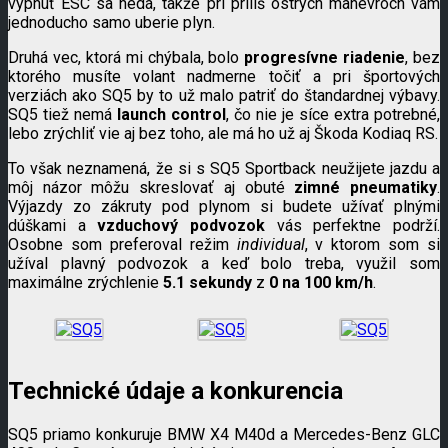
vypnúť ESC sa nedá, takže pri príliš ostrých manévroch vám
jednoducho samo uberie plyn.
Druhá vec, ktorá mi chýbala, bolo
progresívne riadenie
, bez
ktorého musíte volant nadmerne točiť a pri športových
verziách ako SQ5 by to už malo patriť do štandardnej výbavy.
SQ5 tiež nemá
launch control
, čo nie je síce extra potrebné,
lebo zrýchliť vie aj bez toho, ale má ho už aj Škoda Kodiaq RS.
To však neznamená, že si s SQ5 Sportback neužijete jazdu a
môj názor môžu skreslovať aj obuté
zimné pneumatiky
.
Výjazdy zo zákruty pod plynom si budete užívať plnými
dúškami a
vzduchový podvozok
vás perfektne podrží.
Osobne som preferoval režim
individual
, v ktorom som si
užíval plavný podvozok a keď bolo treba, využil som
maximálne zrýchlenie
5.1 sekundy
z
0 na 100 km/h
.
Technické údaje a konkurencia
SQ5 priamo konkuruje BMW X4 M40d a Mercedes-Benz GLC