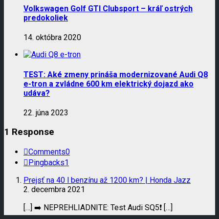
Volkswagen Golf GTI Clubsport – kráľ ostrých
predokoliek
14. októbra 2020
TEST: Aké zmeny prináša modernizované Audi Q8
e-tron a zvládne 600 km elektrický dojazd ako
udáva?
22. júna 2023
1 Response
Comments
0
Pingbacks
1
Prejsť na 40 l benzínu až 1200 km? | Honda Jazz
2. decembra 2021
[…] ➡️ NEPREHLIADNITE: Test Audi SQ5❗️ […]