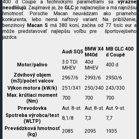
400 d Coupé a technickými parametrami sa
výrazne
neodlišujú
. Zaujímavé je, že
GLC
je najlacnejšie a má najnižšiu
hmotnosť. Porsche Macan neuvádzam ako priameho
konkurenta, lebo nemá naftový variant. Na priblíženie,
benzínový
Macan S
má 380 koní, začína od 77 tisíc eur a
môže predstavovať najlepšiu voľbu pre športovejšieho
jazdca.
BMW X4
MB GLC 400
Audi SQ5
M40d
d Coupé
3.0 TDI
40d
Motor/palivo
400 d
MHEV
MHEV
Zdvihový objem
2967/6
2993/6
2950/6
(m3)/počet valcov
Výkon motora (kW/k)
251/341
250/340
243/330
Max. krútiaci moment
700
700
700
(Nm)
Prevodovka
Aut. 8-st.
Aut. 8-st.
Aut. 9-st.
Spotreba výrobca/test
8,1/8
7,3
7,7
(WLTP)
Prevádzková hmotnosť
2085
2095
1935
(kg)