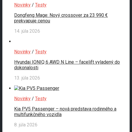
Novinky
/
Testy
Dongfeng Mage: Nový crossover za 23 990 €
prekvapuje cenou
14. júla 2026
Novinky
/
Testy
Hyundai IONIQ 6 AWD N Line – facelift vyladený do
dokonalosti
13. júla 2026
Novinky
/
Testy
Kia PV5 Passenger – nová predstava rodinného a
multifunkčného vozidla
8. júla 2026