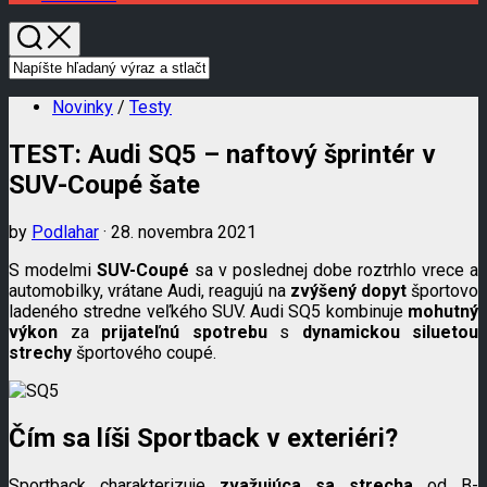
Novinky
/
Testy
TEST: Audi SQ5 – naftový šprintér v
SUV-Coupé šate
by
Podlahar
· 28. novembra 2021
S modelmi
SUV-Coupé
sa v poslednej dobe roztrhlo vrece a
automobilky, vrátane Audi, reagujú na
zvýšený dopyt
športovo
ladeného stredne veľkého SUV. Audi SQ5 kombinuje
mohutný
výkon
za
prijateľnú spotrebu
s
dynamickou siluetou
strechy
športového coupé.
Čím sa líši Sportback v exteriéri?
Sportback charakterizuje
zvažujúca sa strecha
od B-