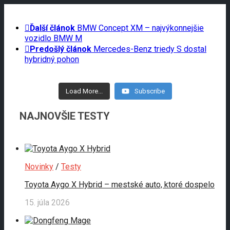
Ďalší článok
BMW Concept XM – najvýkonnejšie
vozidlo BMW M
Predošlý článok
Mercedes-Benz triedy S dostal
hybridný pohon
Load More...
Subscribe
NAJNOVŠIE TESTY
Novinky
/
Testy
Toyota Aygo X Hybrid – mestské auto, ktoré dospelo
15. júla 2026