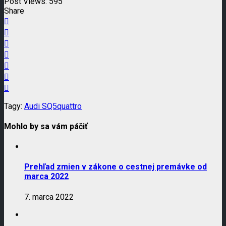
Post Views:
595
Share
Tagy:
Audi SQ5
quattro
Mohlo by sa vám páčiť
Prehľad zmien v zákone o cestnej premávke od
marca 2022
7. marca 2022