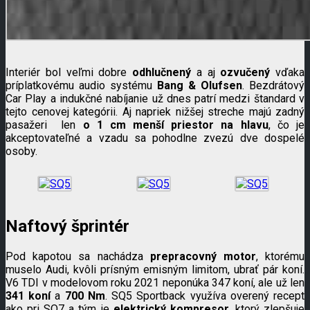
Interiér bol veľmi dobre
odhlučnený
a aj
ozvučený
vďaka
príplatkovému audio systému
Bang & Olufsen
. Bezdrátový
Car Play a indukčné nabíjanie už dnes patrí medzi štandard v
tejto cenovej kategórii. Aj napriek nižšej streche majú zadný
pasažeri len
o 1 cm menší priestor na hlavu
, čo je
akceptovateľné a vzadu sa pohodlne zvezú dve dospelé
osoby.
Naftový šprintér
Pod kapotou sa nachádza
prepracovný motor
, ktorému
muselo Audi, kvôli prísným emisným limitom, ubrať pár koní.
V6 TDI v modelovom roku 2021 neponúka 347 koní, ale už len
341 koní
a
700 Nm
. SQ5 Sportback využíva overený recept
ako pri SQ7 a tým je
elektrický kompresor
, ktorý zlepšuje