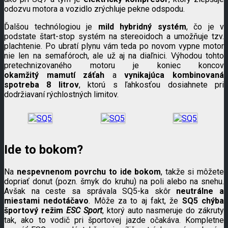
odozvu motora a vozidlo zrýchluje pekne odspodu.
Ďalšou technólogiou je
mild hybridný systém
, čo je v
podstate štart-stop systém na stereoidoch a umožňuje tzv.
plachtenie. Po ubratí plynu vám teda po novom vypne motor
nie len na semafóroch, ale už aj na diaľnici. Výhodou tohto
pretechnizovaného motoru je koniec koncov
okamžitý
mamutí záťah
a
vynikajúca kombinovaná
spotreba 8 litrov
, ktorú s ľahkosťou dosiahnete pri
dodržiavaní rýchlostných limitov.
Ide to bokom?
Na
nespevnenom povrchu to ide bokom
, takže si môžete
dopriať donut (pozn. šmyk do kruhu) na poli alebo na snehu.
Avšak na ceste sa správala SQ5-ka skôr
neutrálne a
miestami nedotáčavo
. Môže za to aj fakt, že
SQ5 chýba
športový režim
ESC Sport
, ktorý auto nasmeruje do zákruty
tak, ako to vodič pri športovej jazde očakáva. Kompletne