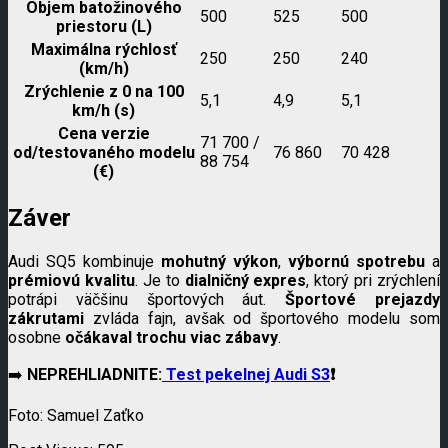
Objem batožinového
500
525
500
priestoru (L)
Maximálna rýchlosť
250
250
240
(km/h)
Zrýchlenie z 0 na 100
5,1
4,9
5,1
km/h (s)
Cena verzie
71 700 /
od/testovaného modelu
76 860
70 428
88 754
(€)
Záver
Audi SQ5 kombinuje
mohutný výkon
,
výbornú spotrebu
a
prémiovú kvalitu
. Je to
dialničný expres
, ktorý pri zrýchlení
potrápi väčšinu športových áut.
Športové prejazdy
zákrutami
zvláda fajn, avšak od športového modelu som
osobne
očákaval trochu viac zábavy
.
➡️
NEPREHLIADNITE:
Test pekelnej Audi S3
❗️
Foto: Samuel Zaťko