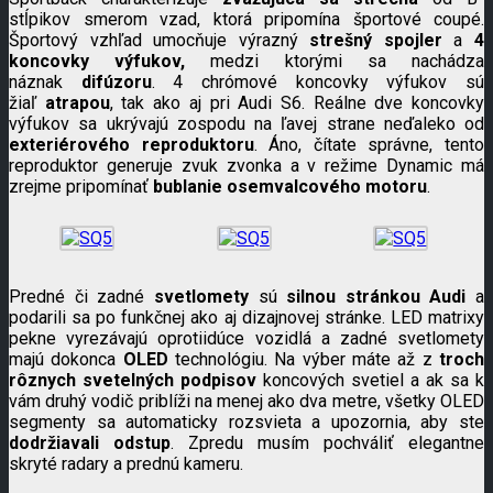
stĺpikov smerom vzad, ktorá pripomína športové coupé.
Športový vzhľad umocňuje výrazný
strešný spojler
a
4
koncovky výfukov,
medzi ktorými sa nachádza
náznak
difúzoru
. 4 chrómové koncovky výfukov sú
žiaľ
atrapou
, tak ako aj pri Audi S6. Reálne dve koncovky
výfukov sa ukrývajú zospodu na ľavej strane neďaleko od
exteriérového reproduktoru
. Áno, čítate správne, tento
reproduktor generuje zvuk zvonka a v režime Dynamic má
zrejme pripomínať
bublanie osemvalcového motoru
.
Predné či zadné
svetlomety
sú
silnou stránkou Audi
a
podarili sa po funkčnej ako aj dizajnovej stránke. LED matrixy
pekne vyrezávajú oprotiidúce vozidlá a zadné svetlomety
majú dokonca
OLED
technológiu. Na výber máte až z
troch
rôznych svetelných podpisov
koncových svetiel a ak sa k
vám druhý vodič priblíži na menej ako dva metre, všetky OLED
segmenty sa automaticky rozsvieta a upozornia, aby ste
dodržiavali odstup
. Zpredu musím pochváliť elegantne
skryté radary a prednú kameru.