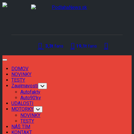
Skip
to
content
3,3t
fans
19,1t
fans
Expand
Menu
DOMOV
Current
NOVINKY
Page
Current
TESTY
Parent
Page
Zaujímavosti
Toggle
Child
Parent
Autofakty
Menu
Auto90’ky
UDALOSTI
MOTORKY
Toggle
Child
NOVINKY
Menu
TESTY
NÁŠ TÍM
KONTAKT