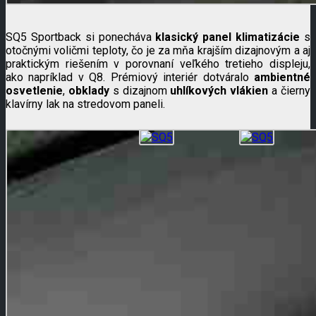
SQ5 Sportback si ponecháva
klasický panel klimatizácie
s
otočnými voličmi teploty, čo je za mňa krajším dizajnovým a aj
praktickým riešením v porovnaní veľkého tretieho displeju,
ako napríklad v Q8. Prémiový interiér dotváralo
ambientné
osvetlenie
,
obklady
s dizajnom
uhlíkových vlákien
a čierny
klavírny lak na stredovom paneli.