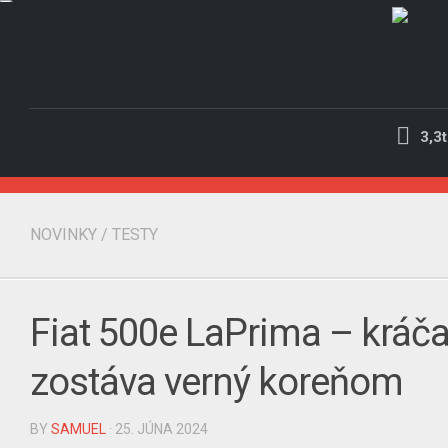
Skip
to
content
3,3t
NOVINKY
/
TESTY
Fiat 500e LaPrima – kráča
zostáva verný koreňom
BY
SAMUEL
· 25. JÚNA 2024