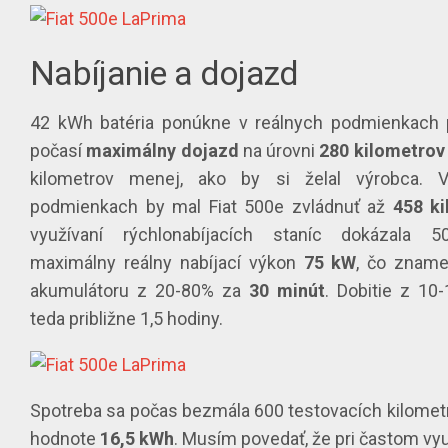
Nabíjanie a dojazd
42 kWh batéria ponúkne v reálnych podmienkach p
počasí
maximálny
dojazd
na úrovni
280
kilometrov
kilometrov menej, ako by si želal výrobca. 
podmienkach by mal Fiat 500e zvládnuť až
458
k
využívaní rýchlonabíjacích staníc dokázala 50
maximálny reálny nabíjací výkon
75 kW
, čo zname
akumulátoru z 20-80% za
30 minút
. Dobitie z 10
teda približne 1,5 hodiny.
Spotreba sa počas bezmála 600 testovacích kilometro
hodnote
16,5 kWh
. Musím povedať, že pri častom vy