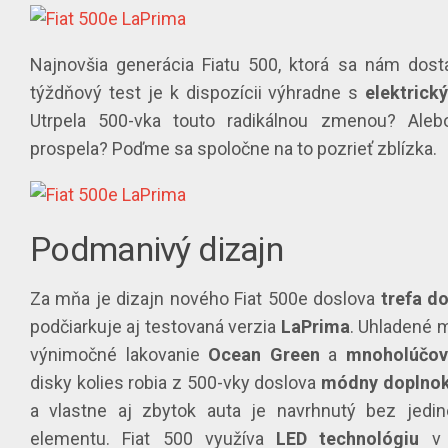
Najnovšia generácia Fiatu 500, ktorá sa nám dost
týždňový test je k dispozícii výhradne s
elektrick
Utrpela 500-vka touto radikálnou zmenou? Aleb
prospela? Poďme sa spoločne na to pozrieť zblízka.
Podmanivý dizajn
Za mňa je dizajn nového Fiat 500e doslova
trefa
d
podčiarkuje aj testovaná verzia
LaPrima
. Uhladené m
výnimočné lakovanie
Ocean
Green
a
mnoholúčov
disky kolies robia z 500-vky doslova
módny
doplno
a vlastne aj zbytok auta je navrhnutý bez jedin
elementu. Fiat 500 využíva
LED
technológiu
v 