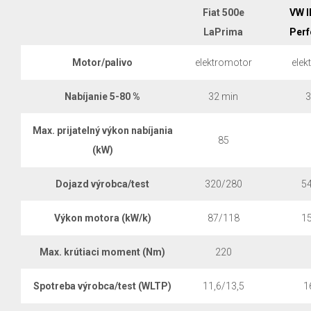
Fiat 500e
VW I
LaPrima
Per
Motor/palivo
elektromotor
elek
Nabíjanie 5-80 %
32 min
3
Max. prijatelný výkon nabíjania
85
(kW)
Dojazd výrobca/test
320/280
5
Výkon motora (kW/k)
87/118
1
Max. krútiaci moment (Nm)
220
Spotreba výrobca/test (WLTP)
11,6/13,5
1