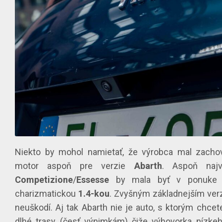
Niekto by mohol namietať, že výrobca mal zachov
motor aspoň pre verzie
Abarth
. Aspoň najv
Competizione
/
Essesse
by mala byť v ponuke 
charizmatickou
1.4-kou
. Zvyšným základnejším verz
neuškodí. Aj tak Abarth nie je auto, s ktorým chcet
dlhé trasy (česť výnimkám) čiže výhovorka nízke