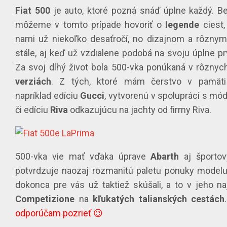
Fiat
500
je auto, ktoré pozná snáď úplne každý. B
môžeme v tomto prípade hovoriť o
legende
ciest,
nami už niekoľko desaťročí, no dizajnom a rôzny
stále, aj keď už vzdialene podobá na svoju úplne pr
Za svoj dlhý život bola 500-vka ponúkaná v rôzny
verziách
. Z tých, ktoré mám čerstvo v pamät
napríklad edíciu
Gucci
, vytvorenú v spolupráci s 
či edíciu
Riva
odkazujúcu na jachty od firmy Riva.
500-vka vie mať vďaka úprave
Abarth
aj športov
potvrdzuje naozaj rozmanitú paletu ponuky model
dokonca pre vás už taktiež skúšali, a to v jeho naj
Competizione
na
kľukatých
talianských
cestách
odporúčam pozrieť 😉