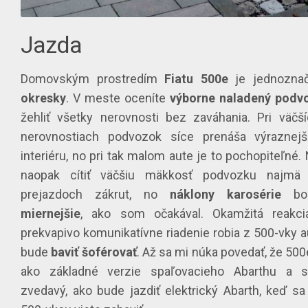
Jazda
Domovským prostredím
Fiatu
500e
je jednozn
okresky
. V meste oceníte
výborne
naladený
podv
žehliť všetky nerovnosti bez zaváhania. Pri väčš
nerovnostiach podvozok síce prenáša výraznej
interiéru, no pri tak malom aute je to pochopiteľné
naopak cítiť väčšiu mäkkosť podvozku najmä 
prejazdoch zákrut, no
náklony
karosérie
bol
miernejšie
, ako som očakával. Okamžitá reakc
prekvapivo komunikatívne riadenie robia z 500-vky a
bude
baviť
šoférovať
. Až sa mi núka povedať, že 50
ako základné verzie spaľovacieho Abarthu a 
zvedavý, ako bude jazdiť elektrický Abarth, keď s