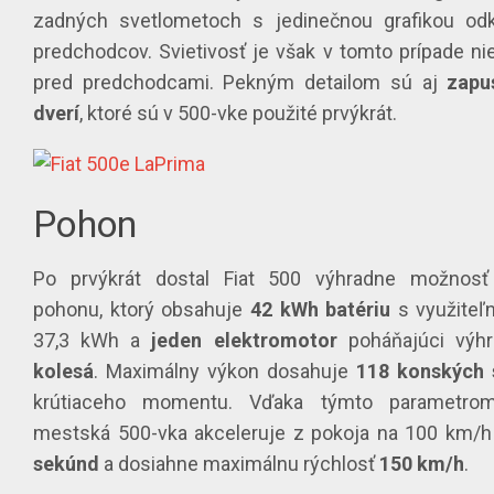
zadných svetlometoch s jedinečnou grafikou od
predchodcov. Svietivosť je však v tomto prípade ni
pred predchodcami. Pekným detailom sú aj
zapu
dverí
, ktoré sú v 500-vke použité prvýkrát.
Pohon
Po prvýkrát dostal Fiat 500 výhradne možnosť 
pohonu, ktorý obsahuje
42 kWh
batériu
s využiteľ
37,3 kWh a
jeden
elektromotor
poháňajúci výh
kolesá
. Maximálny výkon dosahuje
118
konských
krútiaceho momentu. Vďaka týmto parametro
mestská 500-vka akceleruje z pokoja na 100 km/h
sekúnd
a dosiahne maximálnu rýchlosť
150 km/h
.