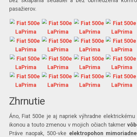
bez sklápania sedadiel a bez obmedzenia komfo
pasažierov.
Zhrnutie
Áno, Fiat 500e je aj napriek výhradne elektrickému
ikonou a touto zmenou v mojich očiach takmer
vôb
Práve naopak, 500-vke
elektropohon
mimoriadne