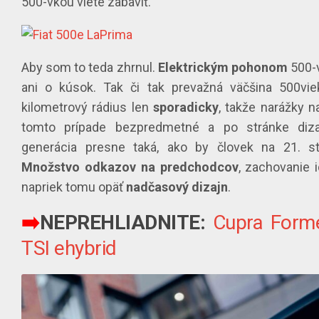
500-vkou viete zabaviť.
Aby som to teda zhrnul.
Elektrickým
pohonom
500-
ani o kúsok. Tak či tak prevažná väčšina 500vie
kilometrový rádius len
sporadicky
, takže narážky n
tomto prípade bezpredmetné a po stránke diz
generácia presne taká, ako by človek na 21. sto
Množstvo
odkazov
na
predchodcov
, zachovanie i
napriek tomu opäť
nadčasový
dizajn
.
➡️
NEPREHLIADNITE:
Cupra Forme
TSI ehybrid