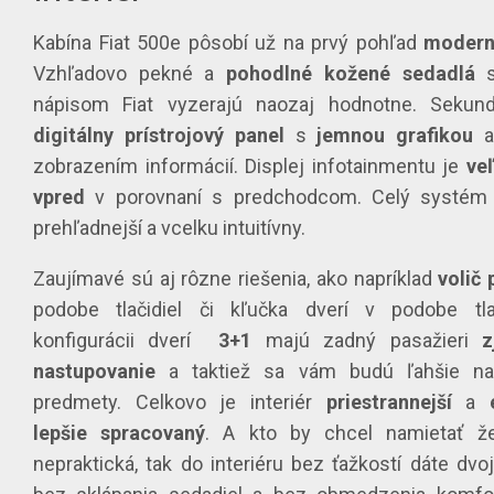
Kabína Fiat 500e pôsobí už na prvý pohľad
moder
Vzhľadovo pekné a
pohodlné
kožené
sedadlá
s
nápisom Fiat vyzerajú naozaj hodnotne. Sekun
digitálny
prístrojový
panel
s
jemnou
grafikou
a
zobrazením informácií. Displej infotainmentu je
ve
vpred
v porovnaní s predchodcom. Celý systém je
prehľadnejší a vcelku intuitívny.
Zaujímavé sú aj rôzne riešenia, ako napríklad
volič
podobe tlačidiel či kľučka dverí v podobe tla
konfigurácii dverí
3+1
majú zadný pasažieri
z
nastupovanie
a taktiež sa vám budú ľahšie nak
predmety. Celkovo je interiér
priestrannejší
a
lepšie
spracovaný
. A kto by chcel namietať ž
nepraktická, tak do interiéru bez ťažkostí dáte dvo