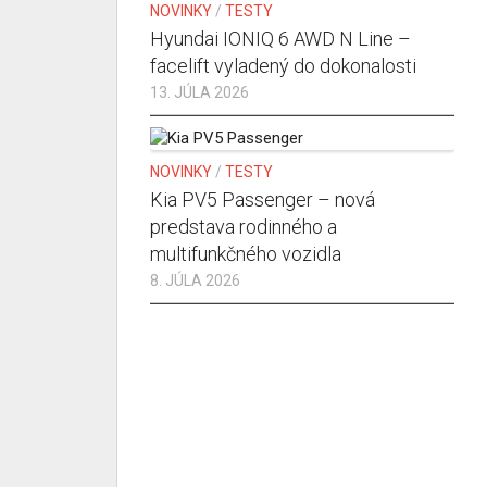
NOVINKY
/
TESTY
Hyundai IONIQ 6 AWD N Line –
facelift vyladený do dokonalosti
13. JÚLA 2026
NOVINKY
/
TESTY
Kia PV5 Passenger – nová
predstava rodinného a
multifunkčného vozidla
8. JÚLA 2026