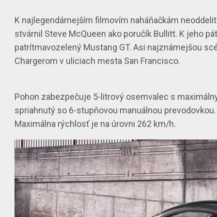
K najlegendárnejším
filmovím naháňačkám
neoddelit
stvárnil
Steve McQueen
ako poručík Bullitt. K jeho p
patrí
tmavozelený Mustang GT
. Asi najznámejšou sc
Chargerom
v uliciach mesta San Francisco.
Pohon zabezpečuje
5-litrový osemvalec
s maximál
spriahnutý so
6-stupňovou manuálnou prevodovkou
Maximálna rýchlosť je na úrovni
262 km/h
.