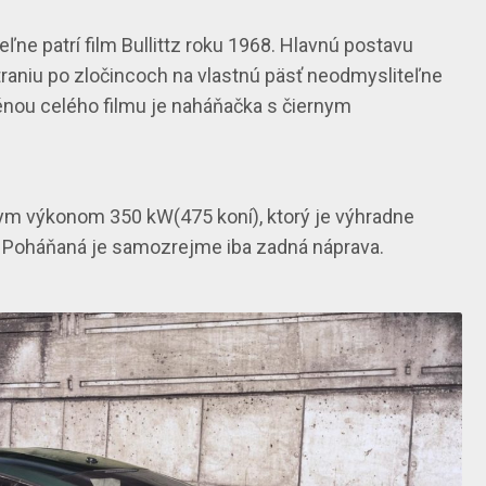
eľne patrí
film Bullitt
z roku 1968. Hlavnú postavu
átraniu po zločincoch na vlastnú päsť neodmysliteľne
énou celého filmu je
naháňačka s čiernym
nym výkonom
350 kW
(475 koní), ktorý je výhradne
. Poháňaná je samozrejme iba zadná náprava.