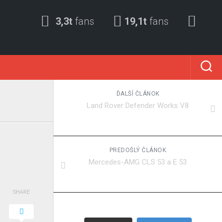
3,3t
fans
19,1t
fans
ĎALŠÍ ČLÁNOK
Land Rover Defender Works V8
PREDOŠLÝ ČLÁNOK
Mercedes-AMG CLS 53 a E 53
SHARE