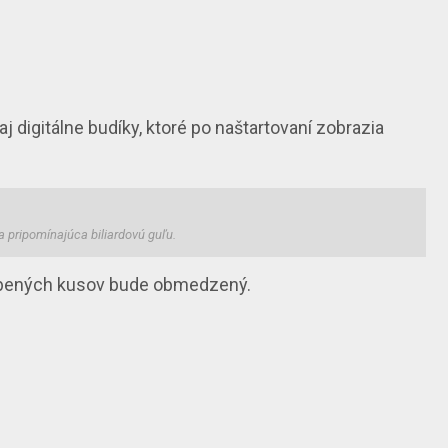
aj
digitálne budíky
, ktoré po naštartovaní zobrazia
 pripomínajúca biliardovú guľu.
obených kusov bude obmedzený
.