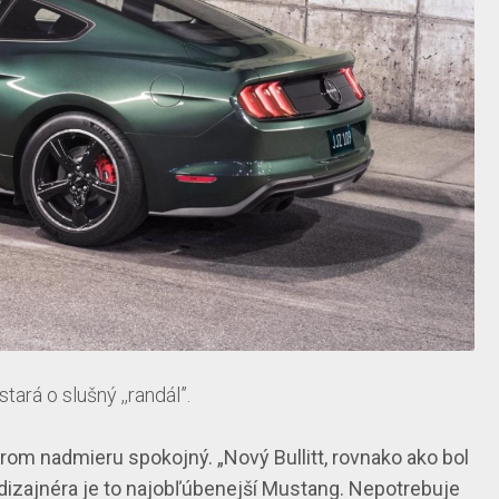
rá o slušný ,,randál”.
vorom nadmieru spokojný
. „Nový Bullitt, rovnako ako bol
izajnéra je to najobľúbenejší Mustang. Nepotrebuje