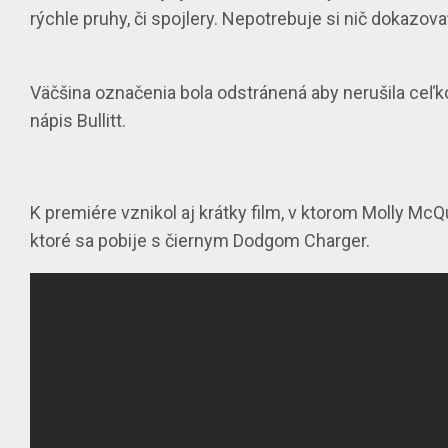
rýchle pruhy, či spojlery. Nepotrebuje si nič dokazov
Väčšina označenia bola odstránená
aby nerušila ceľk
nápis
Bullitt
.
K premiére vznikol aj krátky film
, v ktorom Molly McQ
ktoré sa pobije s čiernym Dodgom Charger.