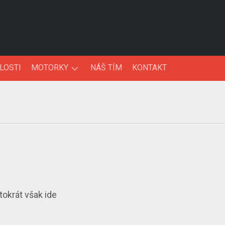
LOSTI
MOTORKY
NÁŠ TÍM
KONTAKT
NOVINKY
TESTY
tokrát však ide