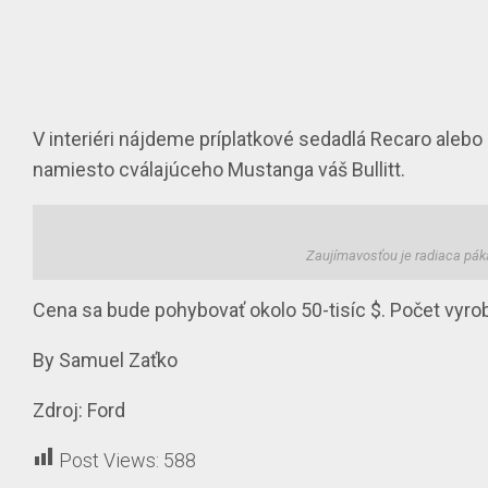
V interiéri nájdeme príplatkové
sedadlá Recaro
alebo 
namiesto cválajúceho Mustanga váš Bullitt.
Zaujímavosťou je radiaca páka
Cena sa bude pohybovať okolo
50-tisíc $
.
Počet vyr
By Samuel Zaťko
Zdroj: Ford
Post Views:
588