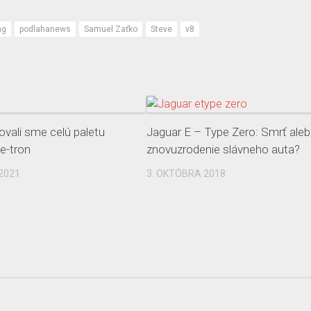
ng
podlahanews
Samuel Zaťko
Steve
v8
ovali sme celú paletu
Jaguar E – Type Zero: Smrť ale
e-tron
znovuzrodenie slávneho auta?
2021
3. OKTÓBRA 2018