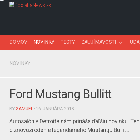
Skip
to
content
DOMOV
NOVINKY
TESTY
ZAUJÍMAVOSTI
UDA
AUTOFAKTY
NOVINKY
AUTO90’KY
Ford Mustang Bullitt
BY
SAMUEL
· 16. JANUÁRA 2018
Autosalón v Detroite
nám prináša ďaľšiu
novinku
. Ten
o z
novuzrodenie
legendárneho
Mustangu Bullitt
.