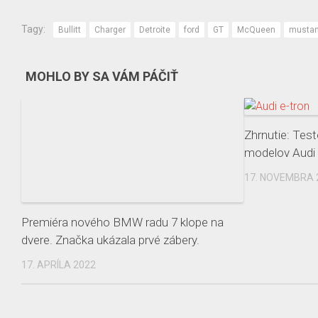
Tagy:
Bullitt
Charger
Detroite
ford
GT
McQueen
musta
MOHLO BY SA VÁM PÁČIŤ
Zhrnutie: Test
modelov Audi 
17. NOVEMBRA 
Premiéra nového BMW radu 7 klope na
dvere. Značka ukázala prvé zábery.
17. APRÍLA 2022