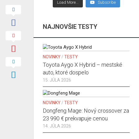
Load More...
Subscribe
NAJNOVŠIE TESTY
NOVINKY
/
TESTY
Toyota Aygo X Hybrid – mestské
auto, ktoré dospelo
15. JÚLA 2026
NOVINKY
/
TESTY
Dongfeng Mage: Nový crossover za
23 990 € prekvapuje cenou
14. JÚLA 2026