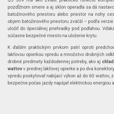
pozdĺžnom smere a aj sklon operadla sa dá nastavo
batožinového priestoru alebo priestor na nohy c
objem batožinového priestoru zväčší – podľa verzie –
uložiť do špeciálnej priehradky pod podlahou. Vďaka
súčasne bezpečné miesto na uloženie krytu.
K ďalším praktickým prvkom patrí oproti predcho
lakťovou opierkou vpredu a množstvo drobných odklad
drobné predmety každodennej potreby, ako aj
chlad
wattov
v prednej lakťovej opierke a po dva konekto
vpredu poskytovať nabíjací výkon až do 60 wattov,
bezpečne počas jazdy napájať elektrickou energiou 