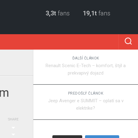
3,3t
fans
19,1t
fans
ĎALŠÍ ČLÁNOK
Renault Scenic E-Tech – komfort, štýl a
prekvapivý dojazd
om
PREDOŠLÝ ČLÁNOK
Jeep Avenger e SUMMIT – oplatí sa v
elektrike?
SHARE