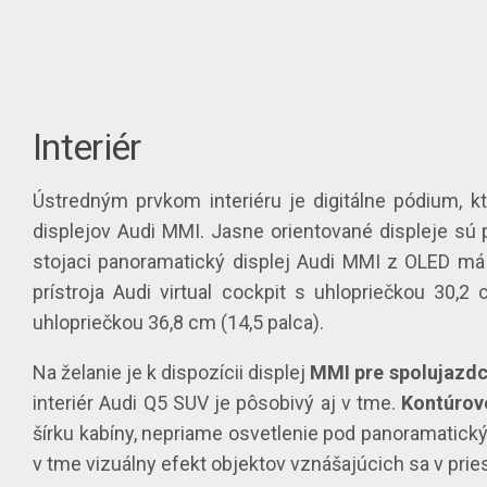
Interiér
Ústredným prvkom interiéru je digitálne pódium, 
displejov Audi MMI. Jasne orientované displeje sú p
stojaci panoramatický displej Audi MMI z OLED má 
prístroja Audi virtual cockpit s uhlopriečkou 30,
uhlopriečkou 36,8 cm (14,5 palca).
Na želanie je k dispozícii displej
MMI pre spolujazd
interiér Audi Q5 SUV je pôsobivý aj v tme.
Kontúrové
šírku kabíny, nepriame osvetlenie pod panoramatick
v tme vizuálny efekt objektov vznášajúcich sa v prie