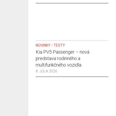
NOVINKY
/
TESTY
Kia PV5 Passenger – nová
predstava rodinného a
multifunkčného vozidla
8. JÚLA 2026