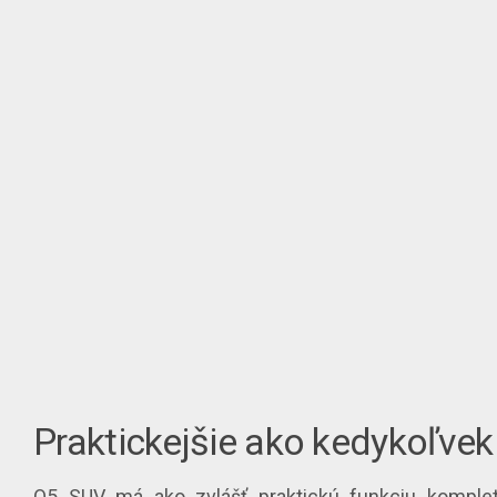
Praktickejšie ako kedykoľve
Q5 SUV má ako zvlášť praktickú funkciu kompl