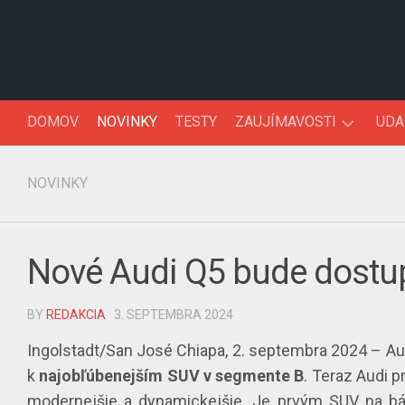
Skip
to
content
DOMOV
NOVINKY
TESTY
ZAUJÍMAVOSTI
UDA
AUTOFAKTY
NOVINKY
AUTO90’KY
Nové Audi Q5 bude dostu
BY
REDAKCIA
· 3. SEPTEMBRA 2024
Ingolstadt/San José Chiapa, 2. septembra 2024 – A
k
najobľúbenejším SUV v segmente B
. Teraz Audi p
modernejšie a dynamickejšie. Je prvým SUV na b