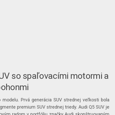
SUV so spaľovacími motormi a
 pohonmi
 modelu. Prvá generácia SUV strednej veľkosti bola
gmente premium SUV strednej triedy. Audi Q5 SUV je
vým radom v portfóliu značky Audi skonštruovaným