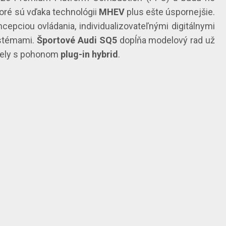
toré sú vďaka technológii
MHEV
plus ešte úspornejšie.
pciou ovládania, individualizovateľnými digitálnymi
ystémami.
Športové Audi SQ5
dopĺňa modelový rad už
odely s pohonom
plug-in hybrid
.