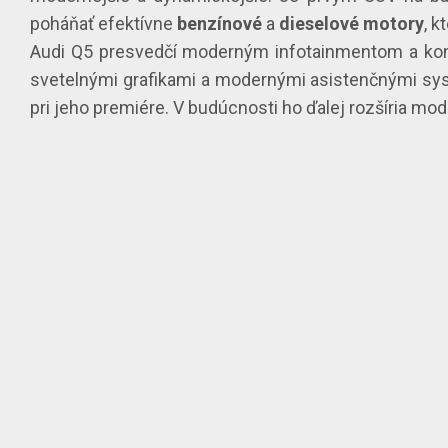
poháňať efektívne
benzínové
a
dieselové motory
, k
Audi Q5 presvedčí moderným infotainmentom a konce
svetelnými grafikami a modernými asistenčnými s
pri jeho premiére. V budúcnosti ho ďalej rozšíria m