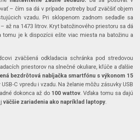
vať – čím sa dá v prípade potreby buď zväčšiť objem
estujúcich vzadu. Pri sklopenom zadnom sedadle sa
 až na 1473 litrov. Kryt batožinového priestoru sa dá
 tomu je k dispozícii ešte viac miesta na batožinu a
dcovi zväčšená odkladacia schránka pod stredovou
acích priestorov na slnečné okuliare, kľúče a ďalšie
ená bezdrôtová nabíjačka smartfónu s výkonom 15
ry USB-C vpredu i vzadu. Na želanie môžu zásuvky USB
 zadné dokonca až do
100 wattov
. Vďaka tomu sa dajú
aj
väčšie zariadenia ako napríklad laptopy
.