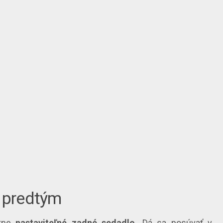
k predtým
etne
nastaviteľné zadné sedadlo.
Dá sa posúvať v