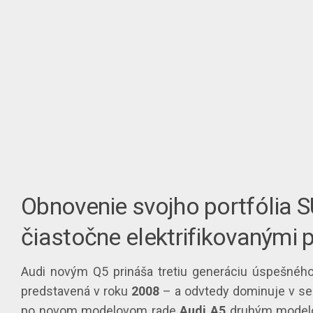
Obnovenie svojho portfólia 
čiastočne elektrifikovanými
Audi novým Q5 prináša tretiu generáciu úspešného
predstavená v roku
2008
– a odvtedy dominuje v se
po novom modelovom rade
Audi A5
druhým modelo