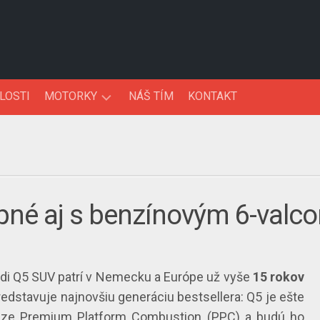
LOSTI
MOTORKY
NÁŠ TÍM
KONTAKT
NOVINKY
TESTY
pné aj s benzínovým 6-valc
udi Q5 SUV patrí v Nemecku a Európe už vyše
15 rokov
redstavuje najnovšiu generáciu bestsellera: Q5 je ešte
áze Premium Platform Combustion (PPC) a budú ho