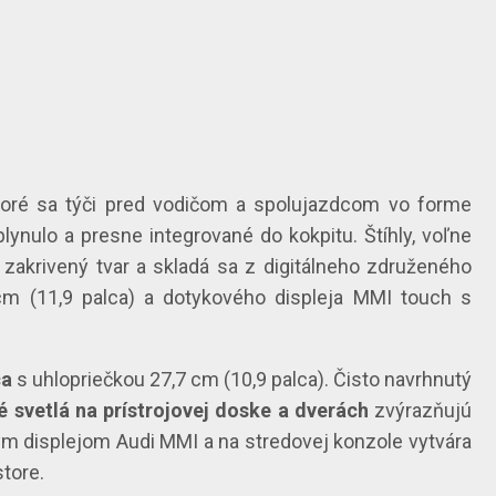
ktoré sa týči pred vodičom a spolujazdcom vo forme
lynulo a presne integrované do kokpitu. Štíhly, voľne
zakrivený tvar a skladá sa z digitálneho združeného
2 cm (11,9 palca) a dotykového displeja MMI touch s
ca
s uhlopriečkou 27,7 cm (10,9 palca). Čisto navrhnutý
 svetlá na prístrojovej doske a dverách
zvýrazňujú
ým displejom Audi MMI a na stredovej konzole vytvára
store.