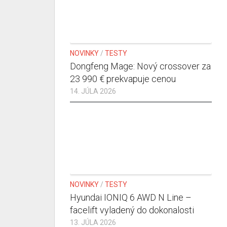
NOVINKY
/
TESTY
Dongfeng Mage: Nový crossover za
23 990 € prekvapuje cenou
14. JÚLA 2026
NOVINKY
/
TESTY
Hyundai IONIQ 6 AWD N Line –
facelift vyladený do dokonalosti
13. JÚLA 2026