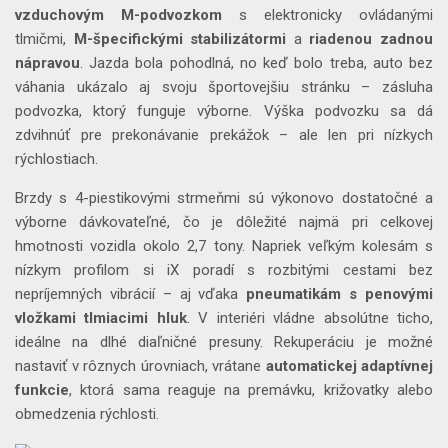
vzduchovým M-podvozkom
s elektronicky ovládanými
tlmičmi,
M-špecifickými stabilizátormi
a
riadenou zadnou
nápravou
. Jazda bola pohodlná, no keď bolo treba, auto bez
váhania ukázalo aj svoju športovejšiu stránku – zásluha
podvozka, ktorý funguje výborne. Výška podvozku sa dá
zdvihnúť pre prekonávanie prekážok – ale len pri nízkych
rýchlostiach.
Brzdy s 4-piestikovými strmeňmi sú výkonovo dostatočné a
výborne dávkovateľné, čo je dôležité najmä pri celkovej
hmotnosti vozidla okolo 2,7 tony. Napriek veľkým kolesám s
nízkym profilom si iX poradí s rozbitými cestami bez
nepríjemných vibrácií – aj vďaka
pneumatikám s penovými
vložkami tlmiacimi hluk
. V interiéri vládne absolútne ticho,
ideálne na dlhé diaľničné presuny. Rekuperáciu je možné
nastaviť v rôznych úrovniach, vrátane
automatickej adaptívnej
funkcie
, ktorá sama reaguje na premávku, križovatky alebo
obmedzenia rýchlosti.