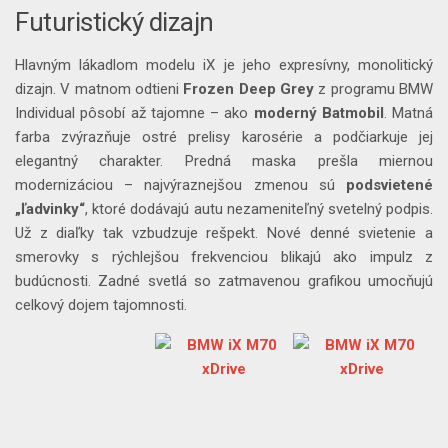
Futuristický dizajn
Hlavným lákadlom modelu iX je jeho expresívny, monolitický
dizajn. V matnom odtieni
Frozen Deep Grey
z programu BMW
Individual pôsobí až tajomne – ako
moderný Batmobil
. Matná
farba zvýrazňuje ostré prelisy karosérie a podčiarkuje jej
elegantný charakter. Predná maska prešla miernou
modernizáciou – najvýraznejšou zmenou sú
podsvietené
„ľadvinky“
, ktoré dodávajú autu nezameniteľný svetelný podpis.
Už z diaľky tak vzbudzuje rešpekt. Nové denné svietenie a
smerovky s rýchlejšou frekvenciou blikajú ako impulz z
budúcnosti. Zadné svetlá so zatmavenou grafikou umocňujú
celkový dojem tajomnosti.