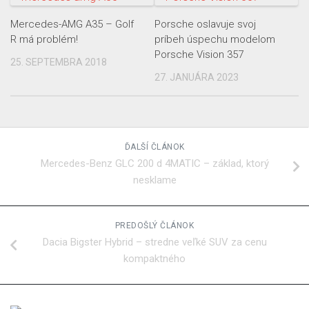
Mercedes-AMG A35 – Golf
Porsche oslavuje svoj
R má problém!
príbeh úspechu modelom
Porsche Vision 357
25. SEPTEMBRA 2018
27. JANUÁRA 2023
ĎALŠÍ ČLÁNOK
Mercedes-Benz GLC 200 d 4MATIC – základ, ktorý
nesklame
PREDOŠLÝ ČLÁNOK
Dacia Bigster Hybrid – stredne veľké SUV za cenu
kompaktného