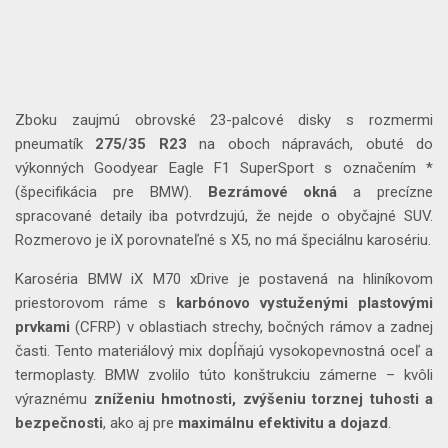
Zboku zaujmú obrovské 23-palcové disky s rozmermi
pneumatík
275/35 R23
na oboch nápravách, obuté do
výkonných Goodyear Eagle F1 SuperSport s označením *
(špecifikácia pre BMW).
Bezrámové okná
a precízne
spracované detaily iba potvrdzujú, že nejde o obyčajné SUV.
Rozmerovo je iX porovnateľné s X5, no má špeciálnu karosériu.
Karoséria BMW iX M70 xDrive je postavená na hliníkovom
priestorovom ráme s
karbónovo vystuženými plastovými
prvkami
(CFRP) v oblastiach strechy, bočných rámov a zadnej
časti. Tento materiálový mix dopĺňajú vysokopevnostná oceľ a
termoplasty. BMW zvolilo túto konštrukciu zámerne – kvôli
výraznému
zníženiu hmotnosti, zvýšeniu torznej tuhosti a
bezpečnosti
, ako aj pre
maximálnu efektivitu a dojazd
.