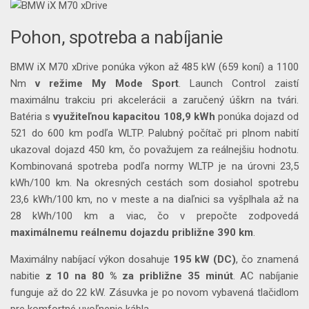
Pohon, spotreba a nabíjanie
BMW iX M70 xDrive ponúka výkon až 485 kW (659 koní) a 1100
Nm
v režime My Mode Sport
. Launch Control zaistí
maximálnu trakciu pri akcelerácii a zaručený úškrn na tvári.
Batéria s
využiteľnou kapacitou 108,9 kWh
ponúka dojazd od
521 do 600 km podľa WLTP. Palubný počítač pri plnom nabití
ukazoval dojazd 450 km, čo považujem za reálnejšiu hodnotu.
Kombinovaná spotreba podľa normy WLTP je na úrovni 23,5
kWh/100 km. Na okresných cestách som dosiahol spotrebu
23,6 kWh/100 km, no v meste a na diaľnici sa vyšplhala až na
28 kWh/100 km a viac, čo v prepočte zodpovedá
maximálnemu reálnemu dojazdu približne 390 km
.
Maximálny nabíjací výkon dosahuje
195 kW (DC)
, čo znamená
nabitie
z 10 na 80 % za približne 35 minút
. AC nabíjanie
funguje až do 22 kW. Zásuvka je po novom vybavená tlačidlom
pre komfortné uvoľnenie kábla.