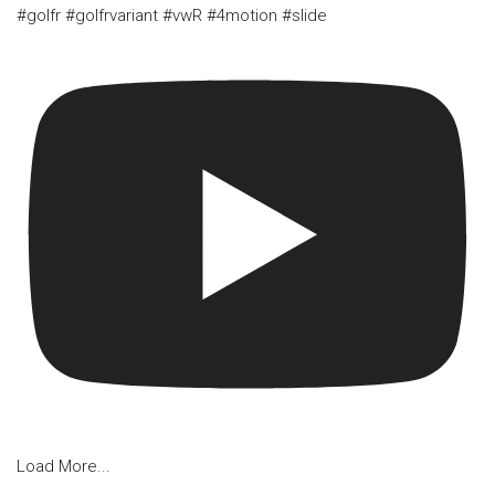
#golfr #golfrvariant #vwR #4motion #slide
Load More...