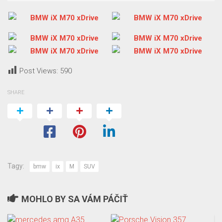
Post Views:
590
SHARE
Tagy:
bmw
ix
M
SUV
MOHLO BY SA VÁM PÁČIŤ