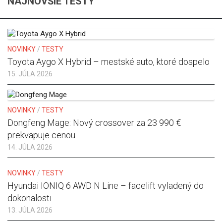
NAJNOVŠIE TESTY
NOVINKY
/
TESTY
Toyota Aygo X Hybrid – mestské auto, ktoré dospelo
15. JÚLA 2026
NOVINKY
/
TESTY
Dongfeng Mage: Nový crossover za 23 990 €
prekvapuje cenou
14. JÚLA 2026
NOVINKY
/
TESTY
Hyundai IONIQ 6 AWD N Line – facelift vyladený do
dokonalosti
13. JÚLA 2026