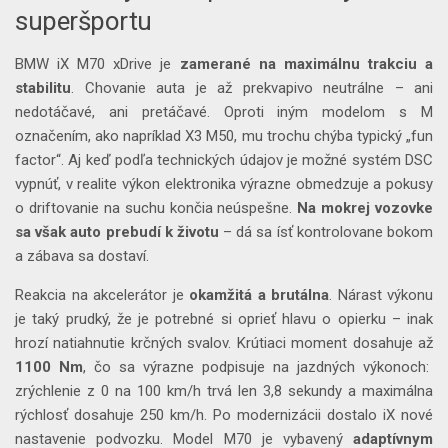
superšportu
BMW iX M70 xDrive je
zamerané na maximálnu trakciu a
stabilitu
. Chovanie auta je až prekvapivo neutrálne – ani
nedotáčavé, ani pretáčavé. Oproti iným modelom s M
označením, ako napríklad X3 M50, mu trochu chýba typický „fun
factor“. Aj keď podľa technických údajov je možné systém DSC
vypnúť, v realite výkon elektronika výrazne obmedzuje a pokusy
o driftovanie na suchu končia neúspešne.
Na mokrej vozovke
sa však auto prebudí k životu
– dá sa ísť kontrolovane bokom
a zábava sa dostaví.
Reakcia na akcelerátor je
okamžitá a brutálna
. Nárast výkonu
je taký prudký, že je potrebné si oprieť hlavu o opierku – inak
hrozí natiahnutie krčných svalov. Krútiaci moment dosahuje až
1100 Nm
, čo sa výrazne podpisuje na jazdných výkonoch:
zrýchlenie z 0 na 100 km/h trvá len 3,8 sekundy a maximálna
rýchlosť dosahuje 250 km/h. Po modernizácii dostalo iX nové
nastavenie podvozku. Model M70 je vybavený
adaptívnym