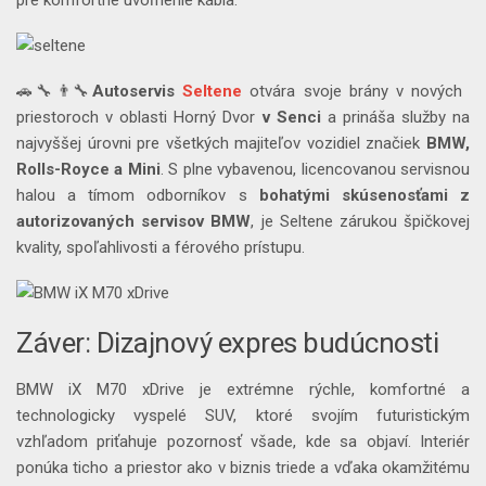
🚗🔧👨‍🔧
Autoservis
Seltene
otvára svoje brány v nových
priestoroch v oblasti Horný Dvor
v Senci
a prináša služby na
najvyššej úrovni pre všetkých majiteľov vozidiel značiek
BMW,
Rolls-Royce a Mini
. S plne vybavenou, licencovanou servisnou
halou a tímom odborníkov s
bohatými skúsenosťami z
autorizovaných servisov BMW
, je Seltene zárukou špičkovej
kvality, spoľahlivosti a férového prístupu.
Záver: Dizajnový expres budúcnosti
BMW iX M70 xDrive je extrémne rýchle, komfortné a
technologicky vyspelé SUV, ktoré svojím futuristickým
vzhľadom priťahuje pozornosť všade, kde sa objaví. Interiér
ponúka ticho a priestor ako v biznis triede a vďaka okamžitému