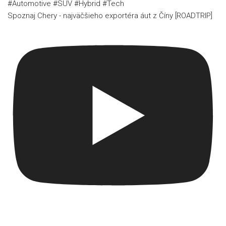
Spoznaj Chery - najväčšieho exportéra áut z Číny [ROADTRIP]