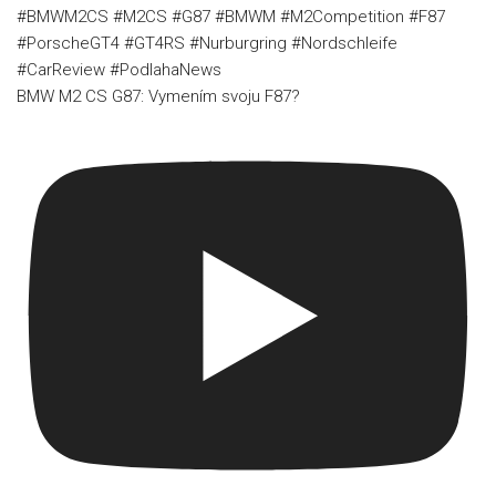
BMW M2 CS G87: Vymením svoju F87?