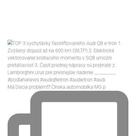
Má Dacia problém⁉️ Čínska automobilka MG p