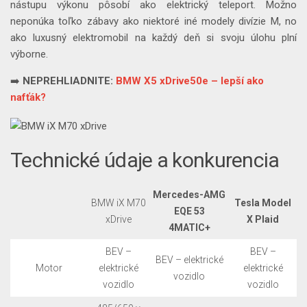
nástupu výkonu pôsobí ako elektrický teleport. Možno
neponúka toľko zábavy ako niektoré iné modely divízie M, no
ako luxusný elektromobil na každý deň si svoju úlohu plní
výborne.
➡️
NEPREHLIADNITE:
BMW X5 xDrive50e – lepší ako
nafťák?
Technické údaje a konkurencia
Mercedes-AMG
BMW iX M70
Tesla Model
EQE 53
xDrive
X Plaid
4MATIC+
BEV –
BEV –
BEV – elektrické
Motor
elektrické
elektrické
vozidlo
vozidlo
vozidlo