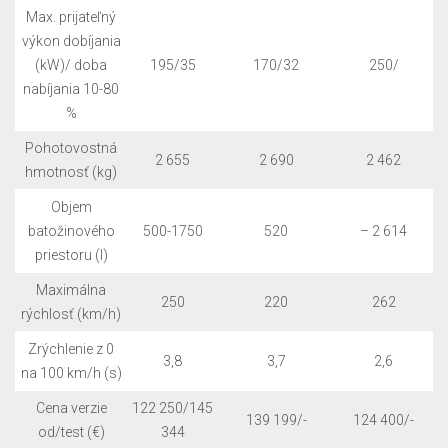
Max. prijateľný
výkon dobíjania
(kW)/ doba
195/35
170/32
250/
nabíjania 10-80
%
Pohotovostná
2 655
2 690
2 462
hmotnosť (kg)
Objem
batožinového
500-1750
520
– 2 614
priestoru (l)
Maximálna
250
220
262
rýchlosť (km/h)
Zrýchlenie z 0
3,8
3,7
2,6
na 100 km/h (s)
Cena verzie
122 250/145
139 199/-
124 400/-
od/test (€)
344