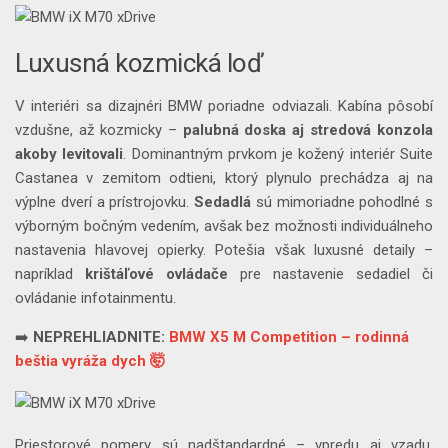
Luxusná kozmická loď
V interiéri sa dizajnéri BMW poriadne odviazali. Kabína pôsobí
vzdušne, až kozmicky –
palubná doska aj stredová konzola
akoby levitovali
. Dominantným prvkom je kožený interiér Suite
Castanea v zemitom odtieni, ktorý plynulo prechádza aj na
výplne dverí a prístrojovku.
Sedadlá
sú mimoriadne pohodlné s
výborným bočným vedením, avšak bez možnosti individuálneho
nastavenia hlavovej opierky. Potešia však luxusné detaily –
napríklad
krištáľové ovládače
pre nastavenie sedadiel či
ovládanie infotainmentu.
➡️
NEPREHLIADNITE:
BMW X5 M Competition – rodinná
beštia vyráža dych 🤯
Priestorové pomery sú nadštandardné – vpredu aj vzadu.