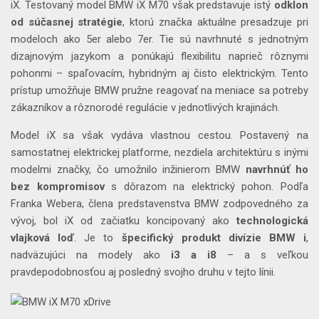
iX. Testovaný model BMW iX M70 však predstavuje istý
odklon
od súčasnej stratégie
, ktorú značka aktuálne presadzuje pri
modeloch ako 5er alebo 7er. Tie sú navrhnuté s jednotným
dizajnovým jazykom a ponúkajú flexibilitu naprieč rôznymi
pohonmi – spaľovacím, hybridným aj čisto elektrickým. Tento
prístup umožňuje BMW pružne reagovať na meniace sa potreby
zákazníkov a rôznorodé regulácie v jednotlivých krajinách.
Model iX sa však vydáva vlastnou cestou. Postavený na
samostatnej elektrickej platforme, nezdiela architektúru s inými
modelmi značky, čo umožnilo inžinierom BMW
navrhnúť ho
bez kompromisov
s dôrazom na elektrický pohon. Podľa
Franka Webera, člena predstavenstva BMW zodpovedného za
vývoj, bol iX od začiatku koncipovaný ako
technologická
vlajková loď
. Je to
špecifický produkt divízie BMW i
,
nadväzujúci na modely ako
i3 a i8
– a s veľkou
pravdepodobnosťou aj posledný svojho druhu v tejto línii.