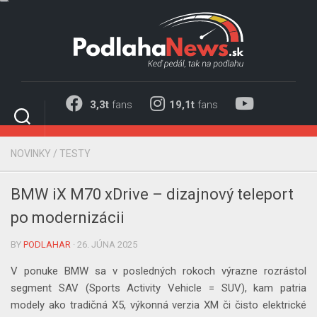
Skip
to
content
3,3t
fans
19,1t
fans
NOVINKY
/
TESTY
BMW iX M70 xDrive – dizajnový teleport
po modernizácii
BY
PODLAHAR
· 26. JÚNA 2025
V ponuke BMW sa v posledných rokoch výrazne rozrástol
segment SAV (Sports Activity Vehicle = SUV), kam patria
modely ako tradičná X5, výkonná verzia XM či čisto elektrické