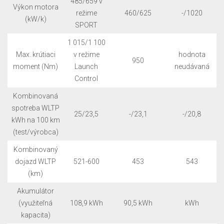
485/659 v
Výkon motora
režime
460/625
-/1020
(kW/k)
SPORT
1 015/1 100
Max. krútiaci
v režime
hodnota
950
moment (Nm)
Launch
neudávaná
Control
Kombinovaná
spotreba WLTP
25/23,5
-/23,1
-/20,8
kWh na 100 km
(test/výrobca)
Kombinovaný
dojazd WLTP
521-600
453
543
(km)
Akumulátor
(využiteľná
108,9 kWh
90,5 kWh
kWh
kapacita)