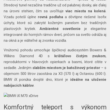
Stredový tunel nezačína tradične už od palubnej dosky, ale ďalej
na úrovni stehien, čím sa uvoľňuje
viac miesta na kolená
.
Vzadu poteší úplne
rovná podlaha
a dôvtipne riešené Isofix
úchyty, ktoré sú zakryté koženým panelom bez tradičných
plastových krytiek.
Ambientné osvetlenie
je elegantne
integrované do horných rámov dverí, pričom sa svetlo odráža aj
na okná a je viditeľné aj zvonka vozidla.
Vnútornú pohodu umocňuje špičkový audiosystém Bowers &
Wilkins Diamond 4D s
krištáľovo čistým zvukom
,
reproduktormi v hlavových opierkach a basmi, ktoré cítite v
sedadle. Jediným
slabším miestom je batožinový priestor
– s
objemom 500 litrov zaostáva za X3 (570 l) aj Octaviou (600 l).
BMW iX ponúka dvojité dno, ktoré je
ideálne na uloženie
nabíjacích káblov
.
Komfortný teleport s výkonom