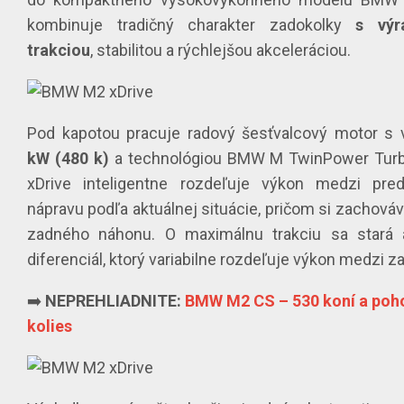
kombinuje tradičný charakter zadokolky
s výr
trakciou
, stabilitou a rýchlejšou akceleráciou.
Pod kapotou pracuje radový šesťvalcový motor 
kW (480 k)
a technológiou BMW M TwinPower Tur
xDrive inteligentne rozdeľuje výkon medzi pr
nápravu podľa aktuálnej situácie, pričom si zachová
zadného náhonu. O maximálnu trakciu sa stará 
diferenciál, ktorý variabilne rozdeľuje výkon medzi z
➡️
NEPREHLIADNITE:
BMW M2 CS – 530 koní a poh
kolies