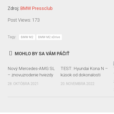
Zdroj:
BMW Pressclub
Post Views:
173
Tagy:
BMW M2
BMW M2 xDrive
MOHLO BY SA VÁM PÁČIŤ
Nový Mercedes-AMG SL
TEST: Hyundai Kona N –
– znovuzrodenie hviezdy
kúsok od dokonalosti
28. OKTÓBRA 2021
20. NOVEMBRA 2022