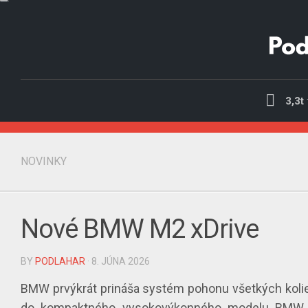
Skip
to
content
3,3t
NOVINKY
Nové BMW M2 xDrive
BY
PODLAHAR
· 8. JÚNA 2026
BMW prvýkrát prináša systém pohonu všetkých kolie
do kompaktného vysokovýkonného modelu BMW 