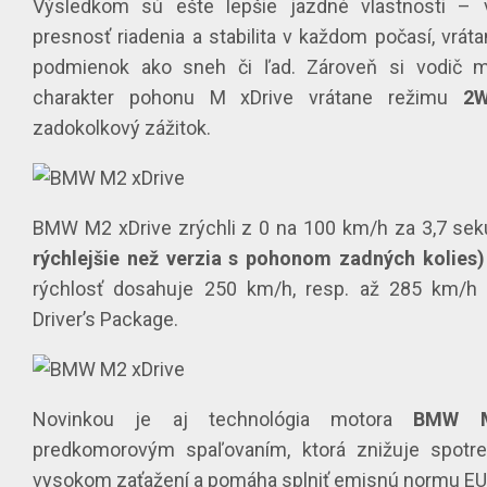
Výsledkom sú ešte lepšie jazdné vlastnosti – vy
presnosť riadenia a stabilita v každom počasí, vrát
podmienok ako sneh či ľad. Zároveň si vodič m
charakter pohonu M xDrive vrátane režimu
2
zadokolkový zážitok.
BMW M2 xDrive zrýchli z 0 na 100 km/h za 3,7 se
rýchlejšie než verzia s pohonom zadných kolies)
rýchlosť dosahuje 250 km/h, resp. až 285 km/h
Driver’s Package.
Novinkou je aj technológia motora
BMW M
predkomorovým spaľovaním, ktorá znižuje spotreb
vysokom zaťažení a pomáha splniť emisnú normu EU