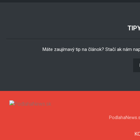
TIP
Máte zaujímavý tip na článok? Stačí ak nám na
PodlahaNews.s
K