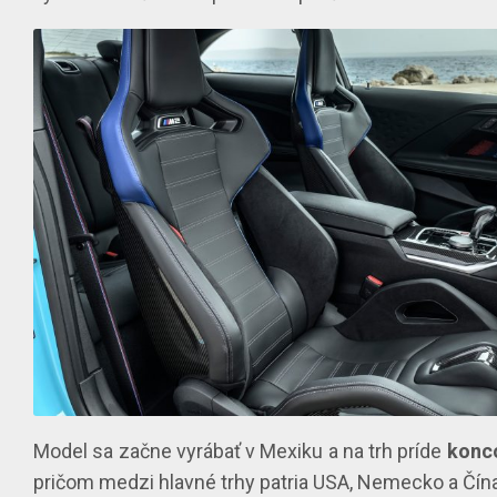
Model sa začne vyrábať v Mexiku a na trh príde
konc
pričom medzi hlavné trhy patria USA, Nemecko a Čína