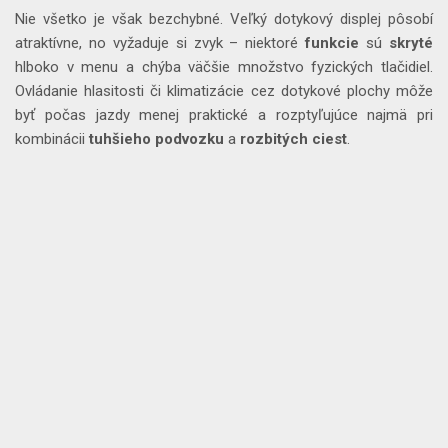
Nie všetko je však bezchybné. Veľký dotykový displej pôsobí
atraktívne, no vyžaduje si zvyk – niektoré
funkcie
sú
skryté
hlboko v menu a chýba väčšie množstvo fyzických tlačidiel.
Ovládanie hlasitosti či klimatizácie cez dotykové plochy môže
byť počas jazdy menej praktické a rozptyľujúce najmä pri
kombinácii
tuhšieho
podvozku
a
rozbitých
ciest
.