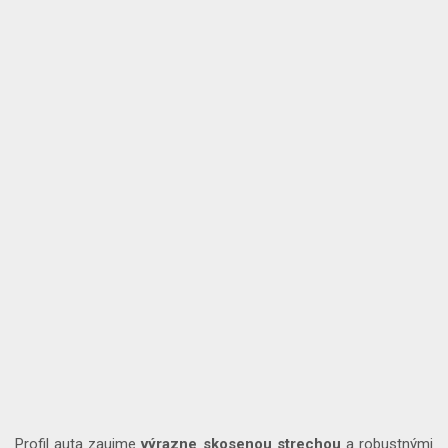
Profil auta zaujme
výrazne
skosenou
strechou
a robustnými