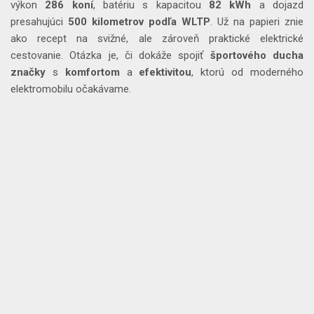
výkon
286
koní
, batériu s kapacitou
82 kWh
a dojazd
presahujúci
500 kilometrov podľa WLTP
. Už na papieri znie
ako recept na svižné, ale zároveň praktické elektrické
cestovanie. Otázka je, či dokáže spojiť
športového
ducha
značky
s
komfortom
a
efektivitou
, ktorú od moderného
elektromobilu očakávame.