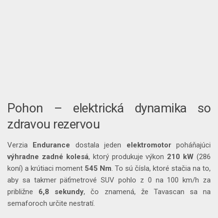
Pohon – elektrická dynamika so
zdravou rezervou
Verzia
Endurance
dostala jeden
elektromotor
poháňajúci
výhradne
zadné
kolesá
, ktorý produkuje výkon
210 kW
(286
koní) a krútiaci moment
545 Nm
. To sú čísla, ktoré stačia na to,
aby sa takmer päťmetrové SUV pohlo z 0 na 100 km/h za
približne
6,8 sekundy
, čo znamená, že Tavascan sa na
semaforoch určite nestratí.