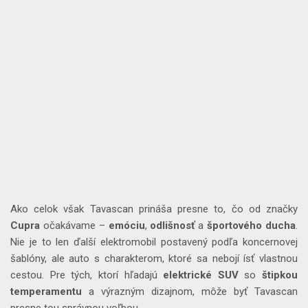
Ako celok však Tavascan prináša presne to, čo od značky
Cupra
očakávame –
emóciu
,
odlišnosť
a
športového
ducha
.
Nie je to len ďalší elektromobil postavený podľa koncernovej
šablóny, ale auto s charakterom, ktoré sa nebojí ísť vlastnou
cestou. Pre tých, ktorí hľadajú
elektrické
SUV
so
štipkou
temperamentu
a výrazným dizajnom, môže byť Tavascan
presne tou správnou voľbou.