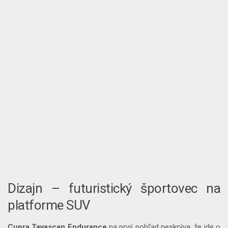
Dizajn – futuristický športovec na
platforme SUV
Cupra Tavascan
Endurance
na prvý pohľad neskrýva, že ide o