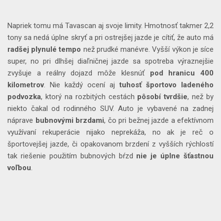
Napriek tomu má Tavascan aj svoje limity. Hmotnosť takmer 2,2
tony sa nedá úplne skryť a pri ostrejšej jazde je cítiť, že auto má
radšej
plynulé
tempo
než prudké manévre. Vyšší výkon je síce
super, no pri dlhšej diaľničnej jazde sa spotreba výraznejšie
zvyšuje a reálny dojazd môže klesnúť
pod hranicu 400
kilometrov
. Nie každý ocení aj
tuhosť
športovo
ladeného
podvozka
, ktorý na rozbitých cestách
pôsobí
tvrdšie
, než by
niekto čakal od rodinného SUV. Auto je vybavené na zadnej
náprave
bubnovými
brzdami
, čo pri bežnej jazde a efektívnom
využívaní rekuperácie nijako neprekáža, no ak je reč o
športovejšej jazde, či opakovanom brzdení z vyšších rýchlostí
tak riešenie použitím bubnových bŕzd
nie je úplne šťastnou
voľbou
.