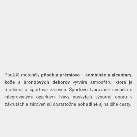
Použité materiály
pôsobia prémiovo
–
kombinácia
alcantary
,
kože
a
bronzových
dekorov
vytvára atmosféru, ktorá je
moderná a športová zároveň. Športovo tvarované sedadlá s
integrovanými opierkami hlavy poskytujú výbornú oporu v
zákrutách a zároveň sú dostatočne
pohodlné
aj na dlhé cesty.