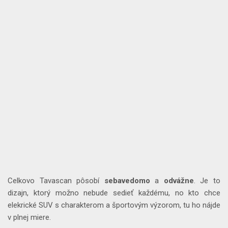
Celkovo Tavascan pôsobí
sebavedomo
a
odvážne
. Je to
dizajn, ktorý možno nebude sedieť každému, no kto chce
elekrické SUV s charakterom a športovým výzorom, tu ho nájde
v plnej miere.