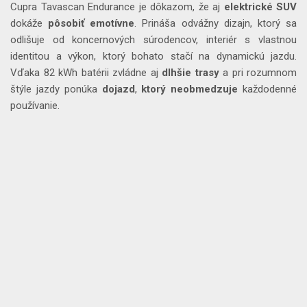
Cupra Tavascan Endurance je dôkazom, že aj
elektrické
SUV
dokáže
pôsobiť
emotívne
. Prináša odvážny dizajn, ktorý sa
odlišuje od koncernových súrodencov, interiér s vlastnou
identitou a výkon, ktorý bohato stačí na dynamickú jazdu.
Vďaka 82 kWh batérii zvládne aj
dlhšie
trasy
a pri rozumnom
štýle jazdy ponúka
dojazd
,
ktorý
neobmedzuje
každodenné
používanie.