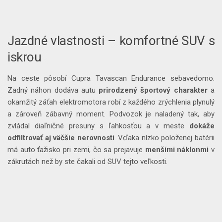
Jazdné vlastnosti – komfortné SUV s
iskrou
Na ceste pôsobí Cupra Tavascan Endurance sebavedomo.
Zadný náhon dodáva autu
prirodzený
športový
charakter
a
okamžitý záťah elektromotora robí z každého zrýchlenia plynulý
a zároveň zábavný moment. Podvozok je naladený tak, aby
zvládal diaľničné presuny s ľahkosťou a v meste
dokáže
odfiltrovať aj väčšie nerovnosti
. Vďaka nízko položenej batérii
má auto ťažisko pri zemi, čo sa prejavuje
menšími
náklonmi
v
zákrutách než by ste čakali od SUV tejto veľkosti.