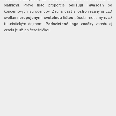
blatníkmi. Práve tieto proporcie
odlišujú
Tavascan
od
koncernových súrodencov. Zadná časť s ostro rezanými LED
svetlami
prepojenými
svetelnou
lištou
pôsobí moderným, až
futuristickým dojmom.
Podsvietené
logo
značky
vpredu aj
vzadu je už len čerešničkou.