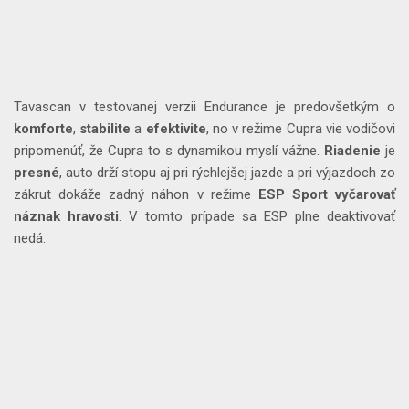
Tavascan v testovanej verzii Endurance je predovšetkým o
komforte
,
stabilite
a
efektivite
, no v režime Cupra vie vodičovi
pripomenúť, že Cupra to s dynamikou myslí vážne.
Riadenie
je
presné
, auto drží stopu aj pri rýchlejšej jazde a pri výjazdoch zo
zákrut dokáže zadný náhon v režime
ESP
Sport
vyčarovať
náznak
hravosti
. V tomto prípade sa ESP plne deaktivovať
nedá.