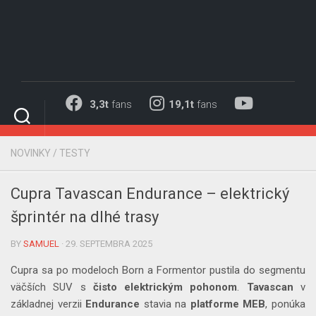
Skip
to
content
3,3t
fans
19,1t
fans
NOVINKY
/
TESTY
Cupra Tavascan Endurance – elektrický
šprintér na dlhé trasy
BY
SAMUEL
· 29. SEPTEMBRA 2025
Cupra sa po modeloch Born a Formentor pustila do segmentu
väčších SUV s
čisto
elektrickým
pohonom
.
Tavascan
v
základnej verzii
Endurance
stavia na
platforme
MEB
, ponúka