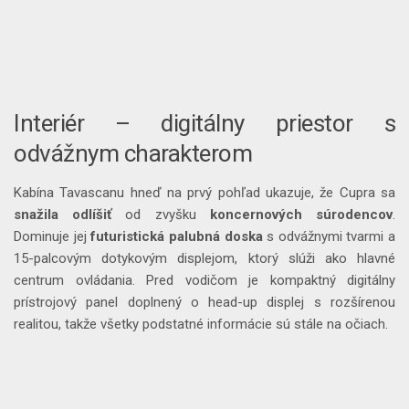
Interiér – digitálny priestor s
odvážnym charakterom
Kabína Tavascanu hneď na prvý pohľad ukazuje, že Cupra sa
snažila
odlíšiť
od zvyšku
koncernových
súrodencov
.
Dominuje jej
futuristická
palubná
doska
s odvážnymi tvarmi a
15-palcovým dotykovým displejom, ktorý slúži ako hlavné
centrum ovládania. Pred vodičom je kompaktný digitálny
prístrojový panel doplnený o head-up displej s rozšírenou
realitou, takže všetky podstatné informácie sú stále na očiach.