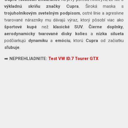
výkladnú
skriňu
značky
Cupra
. Široká maska s
trojuholníkovým
svetelným
podpisom
, ostré línie a agresívne
tvarované nárazníky mu dávajú výraz, ktorý pôsobí viac ako
športové
kupé
než
klasické
SUV
.
Čierne doplnky
,
aerodynamicky tvarované disky kolies
a
nízka silueta
podčiarkujú
dynamiku
a
emóciu
, ktorú
Cupra
od začiatku
sľubuje
.
➡️
NEPREHLIADNITE:
Test VW ID.7 Tourer GTX