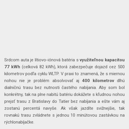
Srdcom auta je lítiovo-iónová batéria s
využiteľnou kapacitou
77 kWh
(celková 82 kWh), ktorá zabezpečuje dojazd cez 500
kilometrov podľa cyklu WLTP. V praxi to znamená, že s miernou
nohou nie je problém absolvovať aj
400 kilometrov
dlhú
dialničnú trasu bez nutnosti častého nabíjania. Aby som bol
konkrétny, tak na plne nabitú batériu dokážete s kľudnou nohou
prejsť trasu z Bratislavy do Tatier bez nabíjania a ešte vám aj
zostanú percentá navyše. Ak však jazdíte svižnejšie, tak
rovnakú trasu zvládnete s jednou 10 minútovou zastávkou na
rýchlonabíjačke.